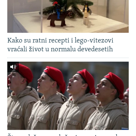
Kako su ratni recepti i lego-vitezovi
vraćali život u normalu devedesetih