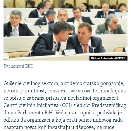
ISPRIČAJ MI
DNEVNO@RSE
SPECIJALI RSE
VIŠE OD NASLOVA
PRATITE NAS
GENOCID U SREBRENICI
POPLAVE I KLIZIŠTA U BIH 2024.
Parlament BiH
TV LIBERTY
Sve RFE/RL stranice
POST SCRIPTUM
Gušenje civilnog sektora, antidemokratsko ponašanje,
MOJA EVROPA
netransparentnost, cenzura - sve su ovo termini kojima
se opisuje zabrana prisustva nevladinoj organizaciji
TRI DECENIJE OD RATA U BIH
Centri civilnih inicijativa (CCI) sjednici Predstavničkog
SVE KARTE DEJTONA
doma Parlamenta BiH. Većina zastupnika podržala je
odluku da organizacija koja prati odnos njihovog rada
NASTANAK I RASPAD JUGOSLAVIJE
naspram novca koji inkasiraju u džepove, ne bude