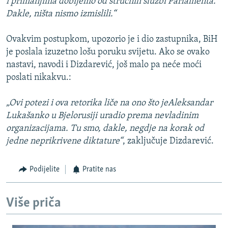
i primanjima dobijemo od stručnih službi Parlamenta.
Dakle, ništa nismo izmislili.“
Ovakvim postupkom, upozorio je i dio zastupnika, BiH
je poslala izuzetno lošu poruku svijetu. Ako se ovako
nastavi, navodi i Dizdarević, još malo pa neće moći
poslati nikakvu.:
„Ovi potezi i ova retorika liče na ono što jeAleksandar
Lukašanko u Bjelorusiji uradio prema nevladinim
organizacijama. Tu smo, dakle, negdje na korak od
jedne neprikrivene diktature“
, zaključuje Dizdarević.
Podijelite
Pratite nas
Više priča