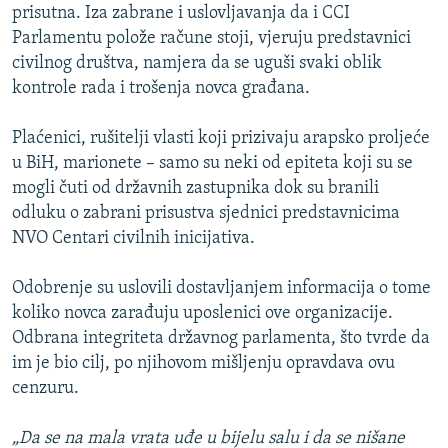
prisutna. Iza zabrane i uslovljavanja da i CCI
Parlamentu polože račune stoji, vjeruju predstavnici
civilnog društva, namjera da se uguši svaki oblik
kontrole rada i trošenja novca građana.
Plaćenici, rušitelji vlasti koji prizivaju arapsko proljeće
u BiH, marionete – samo su neki od epiteta koji su se
mogli čuti od državnih zastupnika dok su branili
odluku o zabrani prisustva sjednici predstavnicima
NVO Centari civilnih inicijativa.
Odobrenje su uslovili dostavljanjem informacija o tome
koliko novca zarađuju uposlenici ove organizacije.
Odbrana integriteta državnog parlamenta, što tvrde da
im je bio cilj, po njihovom mišljenju opravdava ovu
cenzuru.
„Da se na mala vrata uđe u bijelu salu i da se nišane