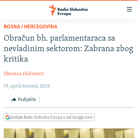
Dostupni
linkovi
Pređite
BOSNA I HERCEGOVINA
na
VIJESTI
Obračun bh. parlamentaraca sa
glavni
BOSNA I HERCEGOVINA
sadržaj
nevladinim sektorom: Zabrana zbog
SRBIJA
Pređite
kritika
na
KOSOVO
glavnu
Dženana Halimović
CRNA GORA
navigaciju
Pređite
19. april/travanj, 2013.
VIZUELNO
na
PODCASTI
VIDEO
Podijelite
pretragu
RAT U UKRAJINI
FOTOGALERIJE
Dodajte Radio Slobodna Evropa u vaš Google izvor
KINA NA BALKANU
INFOGRAFIKE
RSE PRIČE IZ SVIJETA