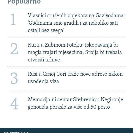
Popularno
1
Vlasnici srušenih objekata na Gazivodama:
'Godinama smo gradili i za nekoliko sati
ostali bez svega'
2
Kurti u Zubinom Potoku: Iskopavanja bi
mogla trajati mjesecima, Srbija bi trebala
otvoriti arhive
3
Rusi u Crnoj Gori traže nove adrese nakon
uvođenja viza
4
Memorijalni centar Srebrenica: Negiranje
genocida poraslo za više od 50 posto