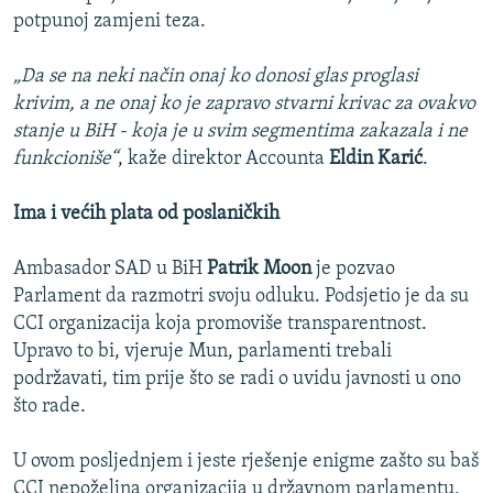
potpunoj zamjeni teza.
„Da se na neki način onaj ko donosi glas proglasi
krivim, a ne onaj ko je zapravo stvarni krivac za ovakvo
stanje u BiH - koja je u svim segmentima zakazala i ne
funkcioniše“
, kaže direktor Accounta
Eldin Karić
.
Ima i većih plata od poslaničkih
Ambasador SAD u BiH
Patrik Moon
je pozvao
Parlament da razmotri svoju odluku. Podsjetio je da su
CCI organizacija koja promoviše transparentnost.
Upravo to bi, vjeruje Mun, parlamenti trebali
podržavati, tim prije što se radi o uvidu javnosti u ono
što rade.
U ovom posljednjem i jeste rješenje enigme zašto su baš
CCI nepoželjna organizacija u državnom parlamentu,