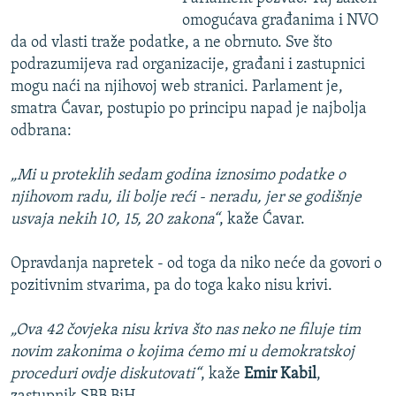
omogućava građanima i NVO
da od vlasti traže podatke, a ne obrnuto. Sve što
podrazumijeva rad organizacije, građani i zastupnici
mogu naći na njihovoj web stranici. Parlament je,
smatra Ćavar, postupio po principu napad je najbolja
odbrana:
„Mi u proteklih sedam godina iznosimo podatke o
njihovom radu, ili bolje reći - neradu, jer se godišnje
usvaja nekih 10, 15, 20 zakona“
, kaže Ćavar.
Opravdanja napretek - od toga da niko neće da govori o
pozitivnim stvarima, pa do toga kako nisu krivi.
„Ova 42 čovjeka nisu kriva što nas neko ne filuje tim
novim zakonima o kojima ćemo mi u demokratskoj
proceduri ovdje diskutovati“
, kaže
Emir Kabil
,