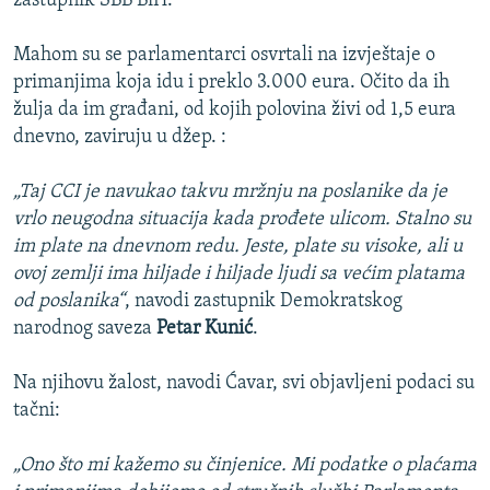
zastupnik SBB BiH.
Mahom su se parlamentarci osvrtali na izvještaje o
primanjima koja idu i preklo 3.000 eura. Očito da ih
žulja da im građani, od kojih polovina živi od 1,5 eura
dnevno, zaviruju u džep. :
„Taj CCI je navukao takvu mržnju na poslanike da je
vrlo neugodna situacija kada prođete ulicom. Stalno su
im plate na dnevnom redu. Jeste, plate su visoke, ali u
ovoj zemlji ima hiljade i hiljade ljudi sa većim platama
od poslanika“
, navodi zastupnik Demokratskog
narodnog saveza
Petar Kunić
.
Na njihovu žalost, navodi Ćavar, svi objavljeni podaci su
tačni:
„Ono što mi kažemo su činjenice. Mi podatke o plaćama