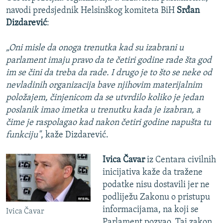
navodi predsjednik Helsinškog komiteta BiH
Srđan
Dizdarević
:
„Oni misle da onoga trenutka kad su izabrani u
parlament imaju pravo da te četiri godine rade šta god
im se čini da treba da rade. I drugo je to što se neke od
nevladinih organizacija bave njihovim materijalnim
položajem, činjenicom da se utvrdilo koliko je jedan
poslanik imao imetka u trenutku kada je izabran, a
čime je raspolagao kad nakon četiri godine napušta tu
funkciju"
, kaže Dizdarević.
Ivica Čavar
iz Centara civilnih
inicijativa kaže da tražene
podatke nisu dostavili jer ne
podliježu Zakonu o pristupu
informacijama, na koji se
Ivica Čavar
Parlament pozvao. Taj zakon