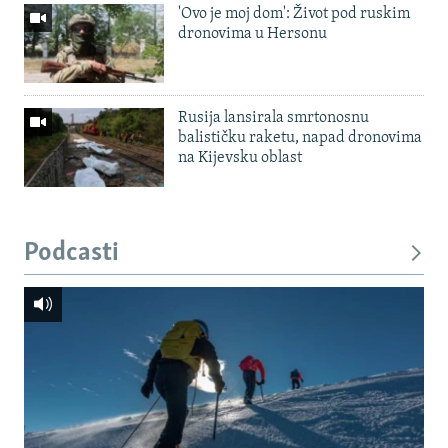
'Ovo je moj dom': Život pod ruskim
dronovima u Hersonu
Rusija lansirala smrtonosnu
balističku raketu, napad dronovima
na Kijevsku oblast
Podcasti