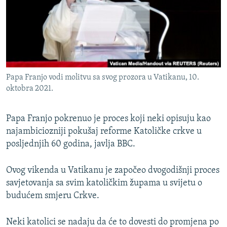
ISPRIČAJ MI
DNEVNO@RSE
SPECIJALI RSE
VIŠE OD NASLOVA
PRATITE NAS
Papa Franjo vodi molitvu sa svog prozora u Vatikanu, 10.
GENOCID U SREBRENICI
oktobra 2021.
POPLAVE I KLIZIŠTA U BIH 2024.
Papa Franjo pokrenuo je proces koji neki opisuju kao
TV LIBERTY
Sve RFE/RL stranice
najambiciozniji pokušaj reforme Katoličke crkve u
POST SCRIPTUM
posljednjih 60 godina, javlja BBC.
MOJA EVROPA
Ovog vikenda u Vatikanu je započeo dvogodišnji proces
TRI DECENIJE OD RATA U BIH
savjetovanja sa svim katoličkim župama u svijetu o
SVE KARTE DEJTONA
budućem smjeru Crkve.
NASTANAK I RASPAD JUGOSLAVIJE
Neki katolici se nadaju da će to dovesti do promjena po