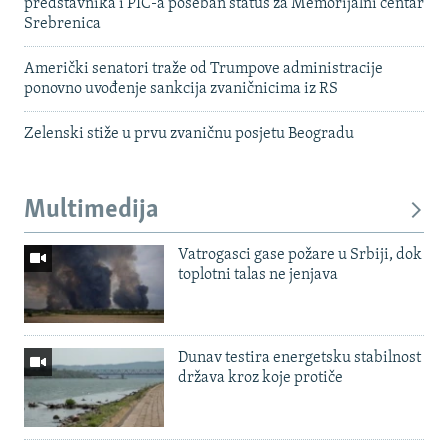
predstavnika i PIC-a poseban status za Memorijalni centar
Srebrenica
Američki senatori traže od Trumpove administracije
ponovno uvođenje sankcija zvaničnicima iz RS
Zelenski stiže u prvu zvaničnu posjetu Beogradu
Multimedija
Vatrogasci gase požare u Srbiji, dok
toplotni talas ne jenjava
Dunav testira energetsku stabilnost
država kroz koje protiče