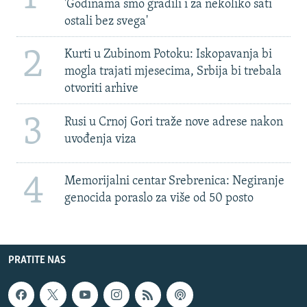
'Godinama smo gradili i za nekoliko sati
ostali bez svega'
2
Kurti u Zubinom Potoku: Iskopavanja bi
mogla trajati mjesecima, Srbija bi trebala
otvoriti arhive
3
Rusi u Crnoj Gori traže nove adrese nakon
uvođenja viza
4
Memorijalni centar Srebrenica: Negiranje
genocida poraslo za više od 50 posto
PRATITE NAS