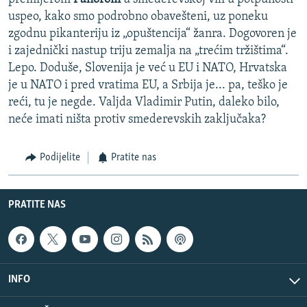
uspeo, kako smo podrobno obavešteni, uz poneku
zgodnu pikanteriju iz „opuštencija“ žanra. Dogovoren je
i zajednički nastup triju zemalja na „trećim tržištima“.
Lepo. Doduše, Slovenija je već u EU i NATO, Hrvatska
je u NATO i pred vratima EU, a Srbija je... pa, teško je
reći, tu je negde. Valjda Vladimir Putin, daleko bilo,
neće imati ništa protiv smederevskih zaključaka?
Podijelite
Pratite nas
PRATITE NAS
INFO