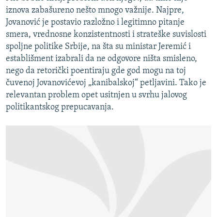
iznova zabašureno nešto mnogo važnije. Najpre,
Jovanović je postavio razložno i legitimno pitanje
smera, vrednosne konzistentnosti i strateške suvislosti
spoljne politike Srbije, na šta su ministar Jeremić i
establišment izabrali da ne odgovore ništa smisleno,
nego da retorički poentiraju gde god mogu na toj
čuvenoj Jovanovićevoj „kanibalskoj“ petljavini. Tako je
relevantan problem opet usitnjen u svrhu jalovog
politikantskog prepucavanja.