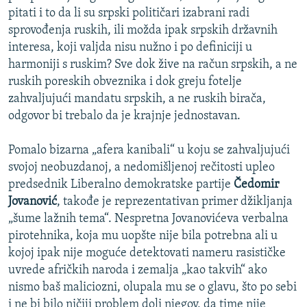
pitati i to da li su srpski političari izabrani radi
sprovođenja ruskih, ili možda ipak srpskih državnih
interesa, koji valjda nisu nužno i po definiciji u
harmoniji s ruskim? Sve dok žive na račun srpskih, a ne
ruskih poreskih obveznika i dok greju fotelje
zahvaljujući mandatu srpskih, a ne ruskih birača,
odgovor bi trebalo da je krajnje jednostavan.
Pomalo bizarna „afera kanibali“ u koju se zahvaljujući
svojoj neobuzdanoj, a nedomišljenoj rečitosti upleo
predsednik Liberalno demokratske partije
Čedomir
Jovanović
, takođe je reprezentativan primer džikljanja
„šume lažnih tema“. Nespretna Jovanovićeva verbalna
pirotehnika, koja mu uopšte nije bila potrebna ali u
kojoj ipak nije moguće detektovati nameru rasističke
uvrede afričkih naroda i zemalja „kao takvih“ ako
nismo baš maliciozni, olupala mu se o glavu, što po sebi
i ne bi bilo ničiji problem doli njegov, da time nije