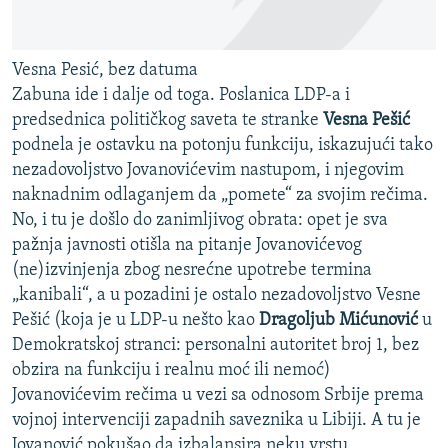
Vesna Pesić, bez datuma
Zabuna ide i dalje od toga. Poslanica LDP-a i
predsednica političkog saveta te stranke
Vesna Pešić
podnela je ostavku na potonju funkciju, iskazujući tako
nezadovoljstvo Jovanovićevim nastupom, i njegovim
naknadnim odlaganjem da „pomete“ za svojim rečima.
No, i tu je došlo do zanimljivog obrata: opet je sva
pažnja javnosti otišla na pitanje Jovanovićevog
(ne)izvinjenja zbog nesrećne upotrebe termina
„kanibali“, a u pozadini je ostalo nezadovoljstvo Vesne
Pešić (koja je u LDP-u nešto kao
Dragoljub Mićunović
u
Demokratskoj stranci: personalni autoritet broj 1, bez
obzira na funkciju i realnu moć ili nemoć)
Jovanovićevim rečima u vezi sa odnosom Srbije prema
vojnoj intervenciji zapadnih saveznika u Libiji. A tu je
Jovanović pokušao da izbalansira neku vrstu