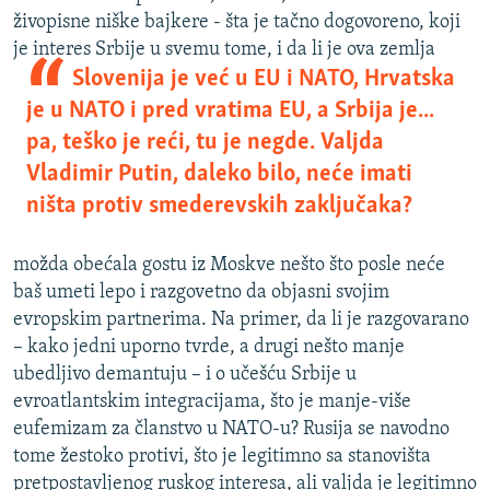
živopisne niške bajkere - šta je tačno dogovoreno, koji
je interes Srbije u svemu tome, i da li je ova zemlja
Slovenija je već u EU i NATO, Hrvatska
je u NATO i pred vratima EU, a Srbija je...
pa, teško je reći, tu je negde. Valjda
Vladimir Putin, daleko bilo, neće imati
ništa protiv smederevskih zaključaka?
možda obećala gostu iz Moskve nešto što posle neće
baš umeti lepo i razgovetno da objasni svojim
evropskim partnerima. Na primer, da li je razgovarano
– kako jedni uporno tvrde, a drugi nešto manje
ubedljivo demantuju – i o učešću Srbije u
evroatlantskim integracijama, što je manje-više
eufemizam za članstvo u NATO-u? Rusija se navodno
tome žestoko protivi, što je legitimno sa stanovišta
pretpostavljenog ruskog interesa, ali valjda je legitimno