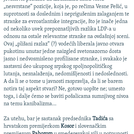
„nesvrstane“ pozicije, koja je, po rečima Vesne Pešić, u
suprotnosti sa doslednim i neprigušenim zalaganjem te
stranke za evroatlantske integracije, što je inače jedna
od nekoliko uvek prepoznatljivih razlika LDP-a u
odnosu na ostale relevantne stranke na ovdašnjoj sceni.
Ovaj „plišani razlaz“ (?) vodećih liberala javno otvara
pukotinu unutar jedne naizgled svetonazorno dosta
jasno i nedvosmisleno profilisane stranke, i svakako je
sastavni deo ukupnog srpskog spoljnopolitičkog
lutanja, nesnalaženja, nedomišljenosti i nedoslednosti.
A da li se o tome u javnosti raspravlja, da li se barem
notira taj aspekt stvari? Ne, gotovo uopšte ne; umesto
toga, i dalje ćemo se baviti pošalicama sumnjivog nivoa
na temu kanibalizma...
Za utehu, bar je sastanak predsednika
Tadića
sa
hrvatskom premijerkom
Kosor
i slovenačkim
premijerom
Pahorom
u smederevskoj vili u potpunosti