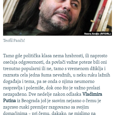
ISPRIČAJ MI
DNEVNO@RSE
SPECIJALI RSE
VIŠE OD NASLOVA
PRATITE NAS
Teofil Pančić
GENOCID U SREBRENICI
POPLAVE I KLIZIŠTA U BIH 2024.
Tamo gde politička klasa nema hrabrosti, ili naprosto
TV LIBERTY
Sve RFE/RL stranice
osećaja odgovornosti, da povlači važne poteze bili oni
trenutno popularni ili ne, tamo s vremenom džiklja i
POST SCRIPTUM
razrasta cela jedna šuma nevažnih, u neku ruku lažnih
MOJA EVROPA
događaja i tema, pa se onda o njima neumorno
raspravlja i polemiše, dok ono što je važno prolazi
TRI DECENIJE OD RATA U BIH
nezapaženo. Dve nedelje nakon odlaska
Vladimira
SVE KARTE DEJTONA
Putina
iz Beograda još je sasvim nejasno o čemu je
NASTANAK I RASPAD JUGOSLAVIJE
zapravo ruski premijer razgovarao sa svojim
domaćinima – pri čemu, dakako, ne mislimo na