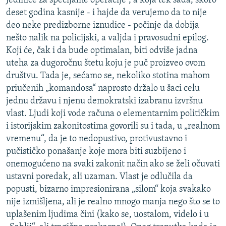
Jedinice za specijalne operacije“, a koja tek sada, skoro
deset godina kasnije - i hajde da verujemo da to nije
deo neke predizborne iznudice - počinje da dobija
nešto nalik na policijski, a valjda i pravosudni epilog.
Koji će, čak i da bude optimalan, biti odviše jadna
uteha za dugoročnu štetu koju je puč proizveo ovom
društvu. Tada je, sećamo se, nekoliko stotina mahom
priučenih „komandosa“ naprosto držalo u šaci celu
jednu državu i njenu demokratski izabranu izvršnu
vlast. Ljudi koji vode računa o elementarnim političkim
i istorijskim zakonitostima govorili su i tada, u „realnom
vremenu“, da je to nedopustivo, protivustavno i
pučističko ponašanje koje mora biti suzbijeno i
onemogućeno na svaki zakonit način ako se želi očuvati
ustavni poredak, ali uzaman. Vlast je odlučila da
popusti, bizarno impresionirana „silom“ koja svakako
nije izmišljena, ali je realno mnogo manja nego što se to
uplašenim ljudima čini (kako se, uostalom, videlo i u