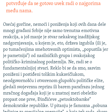
potvrđuje da se gotovo uvek radi o najgorima
među nama.
Osećaj gorčine, nemoći i poniženja koji ovih dana dele
mnogi građani Srbije nije samo trenutna emotivna
reakcija, a još manje je stvar nekakvog inadžijskog
nadgornjavanja, u kojem je, eto, država izgubila (ili je,
po tumačenjima smehotresnih optimista, „popustila jer
je pametnija“) od nasilničkih grupa i svakojakog
političko-kriminalnog podzemlja. Ne, radi se o
fundamentalnijoj stvari. Reklo bi se da smo, sasvim
poniženi i postiđeni tolikim kukavičlukom,
neodgovornošću i otvorenom glupošću političke elite,
gledali svojevrsnu reprizu ili barem parafrazu jednog
mračnog događaja koji je u znatnoj meri obeležio
propast one prve, Đinđićeve „petooktobarske“
demokratske republike. U pitanju je famozna „pobuna