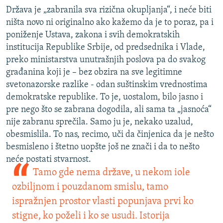
Država je „zabranila sva rizična okupljanja“, i neće biti
ništa novo ni originalno ako kažemo da je to poraz, pa i
poniženje Ustava, zakona i svih demokratskih
institucija Republike Srbije, od predsednika i Vlade,
preko ministarstva unutrašnjih poslova pa do svakog
građanina koji je – bez obzira na sve legitimne
svetonazorske razlike - odan suštinskim vrednostima
demokratske republike. To je, uostalom, bilo jasno i
pre nego što se zabrana dogodila, ali sama ta „jasnoća“
nije zabranu sprečila. Samo ju je, nekako uzalud,
obesmislila. To nas, recimo, uči da činjenica da je nešto
besmisleno i štetno uopšte još ne znači i da to nešto
neće postati stvarnost.
Tamo gde nema države, u nekom iole
ozbiljnom i pouzdanom smislu, tamo
ispražnjen prostor vlasti popunjava prvi ko
stigne, ko poželi i ko se usudi. Istorija