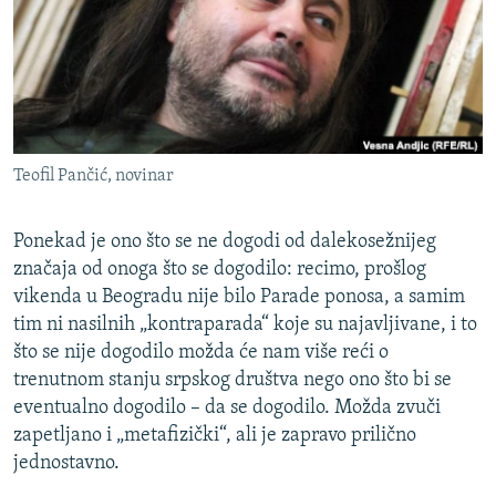
ISPRIČAJ MI
DNEVNO@RSE
SPECIJALI RSE
VIŠE OD NASLOVA
PRATITE NAS
Teofil Pančić, novinar
GENOCID U SREBRENICI
POPLAVE I KLIZIŠTA U BIH 2024.
Ponekad je ono što se ne dogodi od dalekosežnijeg
TV LIBERTY
Sve RFE/RL stranice
značaja od onoga što se dogodilo: recimo, prošlog
vikenda u Beogradu nije bilo Parade ponosa, a samim
POST SCRIPTUM
tim ni nasilnih „kontraparada“ koje su najavljivane, i to
MOJA EVROPA
što se nije dogodilo možda će nam više reći o
trenutnom stanju srpskog društva nego ono što bi se
TRI DECENIJE OD RATA U BIH
eventualno dogodilo – da se dogodilo. Možda zvuči
SVE KARTE DEJTONA
zapetljano i „metafizički“, ali je zapravo prilično
NASTANAK I RASPAD JUGOSLAVIJE
jednostavno.