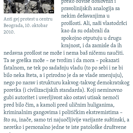
preko odviše doslovnih i
pravolinijskih analogija sa
nekim dešavanjima u
Anti gej protest u centru
prošlosti. Ali, naši vlastodršci
Beograda, 10. oktobar
kao da su odabrali da
2010.
spokojno otputuju u drugu
krajnost, i da zamisle da ih
nedavna prošlost ne može i nema baš ničemu naučiti.
Ta se greška može – ne tvrdim i da mora – pokazati
fatalnom, ne tek po sadašnju vladu (to po sebi i ne bi
bilo neka šteta, a i prirodno je da se vlade smenjuju),
nego po narav i strukturu kakvog-takvog demokratskog
poretka (i civilizacijskih standarda). Koji neminovno
gubi autoritet i uverljivost ako ostavi utisak nemoći
pred bilo čim, a kamoli pred uličnim huliganima,
kriminalnim gangovima i političkim ekstremistima –
što su, inače, samo tri najuočljivije varijante suštinski, a
neretko i personalno jedne te iste patološke društvene