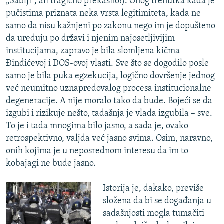
„Sablji“, ali tragično prekasno!). Onog trenutka kada je
pučistima priznata neka vrsta legitimiteta, kada ne
samo da nisu kažnjeni po zakonu nego im je dopušteno
da ureduju po državi i njenim najosetljivijim
institucijama, zapravo je bila slomljena kičma
Đinđićevoj i DOS-ovoj vlasti. Sve što se dogodilo posle
samo je bila puka egzekucija, logično dovršenje jednog
već neumitno uznapredovalog procesa institucionalne
degeneracije. A nije moralo tako da bude. Bojeći se da
izgubi i rizikuje nešto, tadašnja je vlada izgubila – sve.
To je i tada mnogima bilo jasno, a sada je, ovako
retrospektivno, valjda već jasno svima. Osim, naravno,
onih kojima je u neposrednom interesu da im to
kobajagi ne bude jasno.
Istorija je, dakako, previše
složena da bi se događanja u
sadašnjosti mogla tumačiti