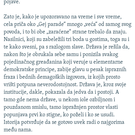
pojave.
Zato je, kako je upozoravano na vreme i sve vreme,
cela priča oko „Gej parade“ mnogo „veća“ od samog svog
povoda, i to bi obe „zaraćene“ strane trebalo da znaju.
Nasilnici, koji su zabeležili tri boda u gostima, toga su i
te kako svesni, pa s razlogom slave. Država je rešila da,
nakon što je obrukala sebe samu i ponizila svakog
pojedinačnog greađanina koji veruje u elementarne
demokratske principe, zabije glavu u pesak ispraznih
fraza i bednih demagoških izgovora, iz kojih prosto
vrišti potpuna neverodostojnost. Država je, kroz svoje
institucije, dakle, pokazala da jedva da i postoji. A
tamo gde nema države, u nekom iole ozbiljnom i
pouzdanom smislu, tamo ispražnjen prostor vlasti
popunjava prvi ko stigne, ko poželi i ko se usudi.
Istorija potvrđuje da se gotovo uvek radi o najgorima
među nama.