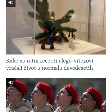
Kako su ratni recepti i lego-vitezovi
vraćali život u normalu devedesetih