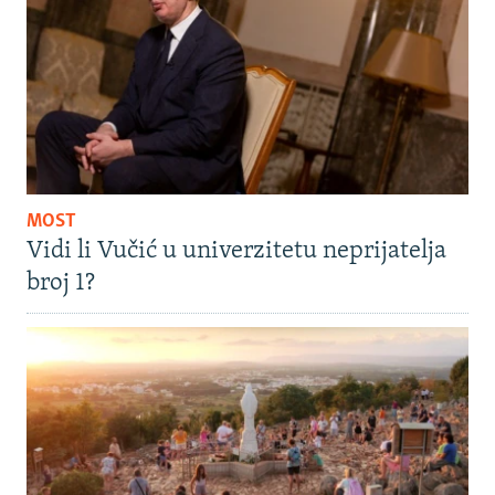
MOST
Vidi li Vučić u univerzitetu neprijatelja
broj 1?