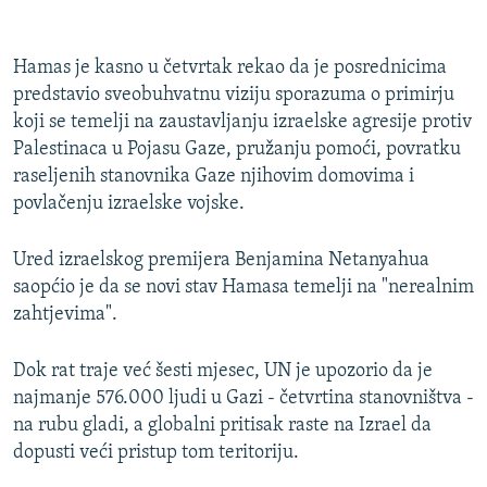
360p
Auto
240p
360p
480p
480p
Hamas je kasno u četvrtak rekao da je posrednicima
predstavio sveobuhvatnu viziju sporazuma o primirju
720p
720p
1080p
koji se temelji na zaustavljanju izraelske agresije protiv
1080p
Palestinaca u Pojasu Gaze, pružanju pomoći, povratku
raseljenih stanovnika Gaze njihovim domovima i
povlačenju izraelske vojske.
Ured izraelskog premijera Benjamina Netanyahua
saopćio je da se novi stav Hamasa temelji na "nerealnim
zahtjevima".
Dok rat traje već šesti mjesec, UN je upozorio da je
najmanje 576.000 ljudi u Gazi - četvrtina stanovništva -
na rubu gladi, a globalni pritisak raste na Izrael da
dopusti veći pristup tom teritoriju.