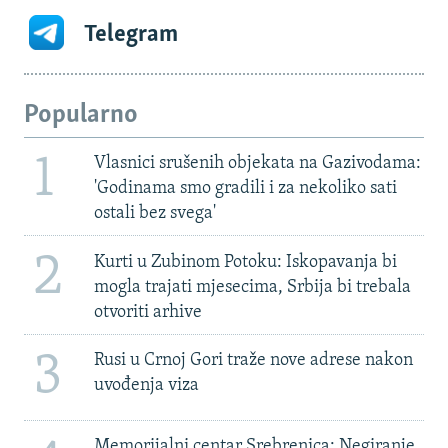
Telegram
Popularno
1
Vlasnici srušenih objekata na Gazivodama:
'Godinama smo gradili i za nekoliko sati
ostali bez svega'
2
Kurti u Zubinom Potoku: Iskopavanja bi
mogla trajati mjesecima, Srbija bi trebala
otvoriti arhive
3
Rusi u Crnoj Gori traže nove adrese nakon
uvođenja viza
Memorijalni centar Srebrenica: Negiranje