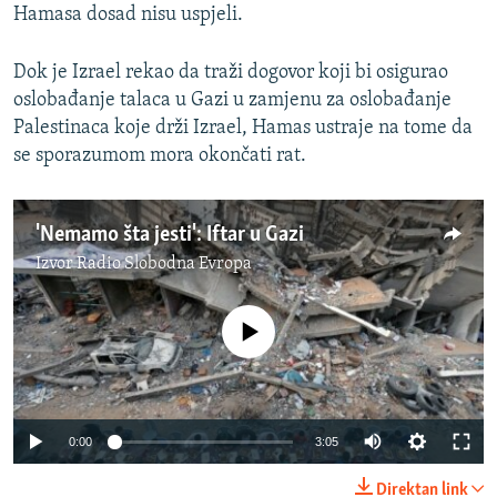
Hamasa dosad nisu uspjeli.
Dok je Izrael rekao da traži dogovor koji bi osigurao
oslobađanje talaca u Gazi u zamjenu za oslobađanje
Palestinaca koje drži Izrael, Hamas ustraje na tome da
se sporazumom mora okončati rat.
'Nemamo šta jesti': Iftar u Gazi
Izvor
Radio Slobodna Evropa
No media source currently available
Auto
0:00
3:05
240p
Direktan link