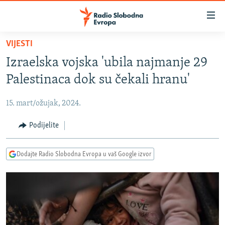
Dostupni
linkovi
Pređite
VIJESTI
na
VIJESTI
Izraelska vojska 'ubila najmanje 29
glavni
BOSNA I HERCEGOVINA
sadržaj
Palestinaca dok su čekali hranu'
SRBIJA
Pređite
na
15. mart/ožujak, 2024.
KOSOVO
glavnu
CRNA GORA
Podijelite
navigaciju
Pređite
VIZUELNO
na
Dodajte Radio Slobodna Evropa u vaš Google izvor
PODCASTI
VIDEO
pretragu
RAT U UKRAJINI
FOTOGALERIJE
KINA NA BALKANU
INFOGRAFIKE
RSE PRIČE IZ SVIJETA