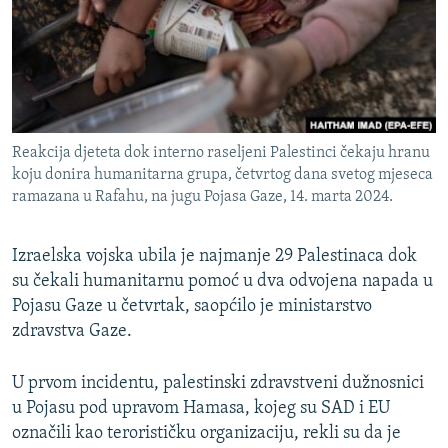
ISPRIČAJ MI
DNEVNO@RSE
SPECIJALI RSE
VIŠE OD NASLOVA
PRATITE NAS
Reakcija djeteta dok interno raseljeni Palestinci čekaju hranu
GENOCID U SREBRENICI
koju donira humanitarna grupa, četvrtog dana svetog mjeseca
ramazana u Rafahu, na jugu Pojasa Gaze, 14. marta 2024.
POPLAVE I KLIZIŠTA U BIH 2024.
TV LIBERTY
Sve RFE/RL stranice
Izraelska vojska ubila je najmanje 29 Palestinaca dok
POST SCRIPTUM
su čekali humanitarnu pomoć u dva odvojena napada u
Pojasu Gaze u četvrtak, saopćilo je ministarstvo
MOJA EVROPA
zdravstva Gaze.
TRI DECENIJE OD RATA U BIH
SVE KARTE DEJTONA
U prvom incidentu, palestinski zdravstveni dužnosnici
u Pojasu pod upravom Hamasa, kojeg su SAD i EU
NASTANAK I RASPAD JUGOSLAVIJE
označili kao terorističku organizaciju, rekli su da je