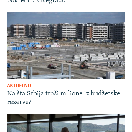
pokreta u Višegradu
AKTUELNO
Na šta Srbija troši milione iz budžetske
rezerve?