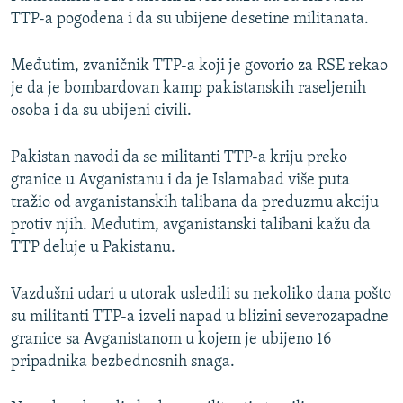
TTP-a pogođena i da su ubijene desetine militanata.
Međutim, zvaničnik TTP-a koji je govorio za RSE rekao
je da je bombardovan kamp pakistanskih raseljenih
osoba i da su ubijeni civili.
Pakistan navodi da se militanti TTP-a kriju preko
granice u Avganistanu i da je Islamabad više puta
tražio od avganistanskih talibana da preduzmu akciju
protiv njih. Međutim, avganistanski talibani kažu da
TTP deluje u Pakistanu.
Vazdušni udari u utorak usledili su nekoliko dana pošto
su militanti TTP-a izveli napad u blizini severozapadne
granice sa Avganistanom u kojem je ubijeno 16
pripadnika bezbednosnih snaga.