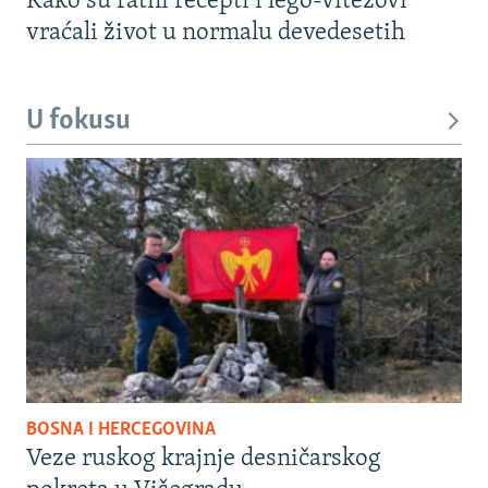
Kako su ratni recepti i lego-vitezovi
vraćali život u normalu devedesetih
U fokusu
BOSNA I HERCEGOVINA
Veze ruskog krajnje desničarskog