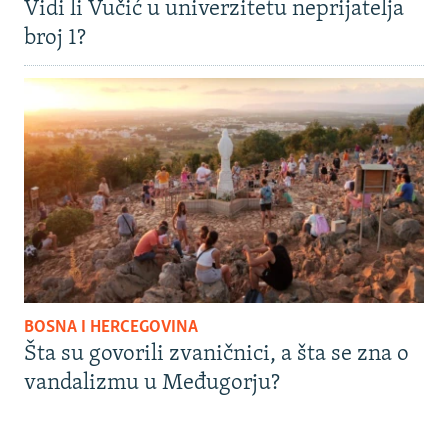
Vidi li Vučić u univerzitetu neprijatelja
broj 1?
BOSNA I HERCEGOVINA
Šta su govorili zvaničnici, a šta se zna o
vandalizmu u Međugorju?