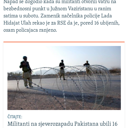
Napad se dogodio kada su militanti otvorili vatru na
bezbednosni punkt u Južnom Vaziristanu u ranim
satima u subotu. Zamenik načelnika policije Lada
Hidajat Ulah rekao je za RSE da je, pored 16 ubijenih,
osam policajaca ranjeno.
ČITAJTE:
Militanti na sjeverozapadu Pakistana ubili 16