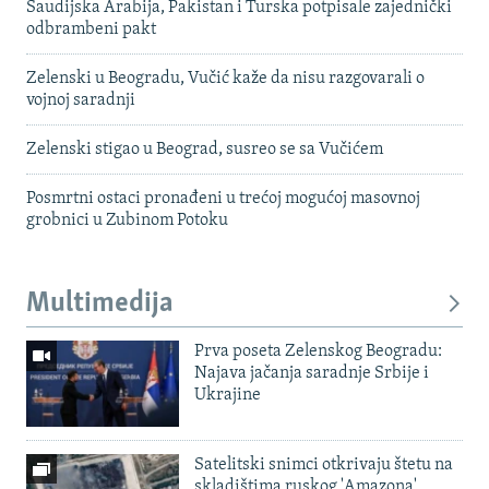
Saudijska Arabija, Pakistan i Turska potpisale zajednički
odbrambeni pakt
Zelenski u Beogradu, Vučić kaže da nisu razgovarali o
vojnoj saradnji
Zelenski stigao u Beograd, susreo se sa Vučićem
Posmrtni ostaci pronađeni u trećoj mogućoj masovnoj
grobnici u Zubinom Potoku
Multimedija
Prva poseta Zelenskog Beogradu:
Najava jačanja saradnje Srbije i
Ukrajine
Satelitski snimci otkrivaju štetu na
skladištima ruskog 'Amazona'