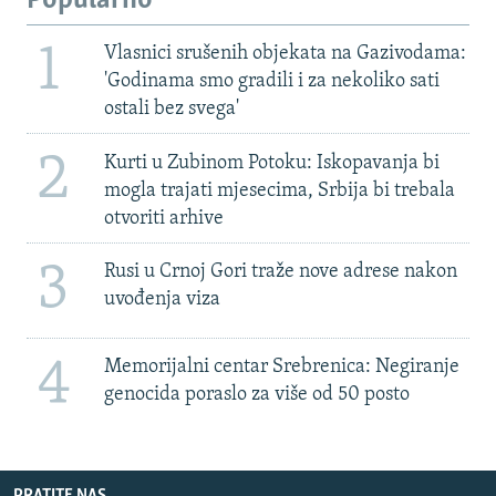
Popularno
1
Vlasnici srušenih objekata na Gazivodama:
'Godinama smo gradili i za nekoliko sati
ostali bez svega'
2
Kurti u Zubinom Potoku: Iskopavanja bi
mogla trajati mjesecima, Srbija bi trebala
otvoriti arhive
3
Rusi u Crnoj Gori traže nove adrese nakon
uvođenja viza
4
Memorijalni centar Srebrenica: Negiranje
genocida poraslo za više od 50 posto
PRATITE NAS