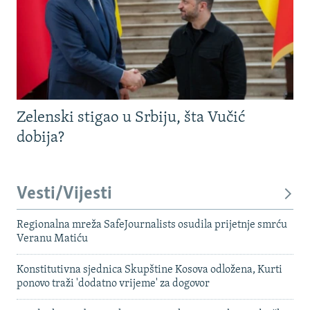
Zelenski stigao u Srbiju, šta Vučić
dobija?
Vesti/Vijesti
Regionalna mreža SafeJournalists osudila prijetnje smrću
Veranu Matiću
Konstitutivna sjednica Skupštine Kosova odložena, Kurti
ponovo traži 'dodatno vrijeme' za dogovor