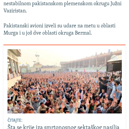
nestabilnom pakistanskom plemenskom okrugu Južni
Vaziristan.
Pakistanski avioni izveli su udare na metu u oblasti
Murga i u još dve oblasti okruga Bermal.
ČITAJTE:
Šta se krije iza smrtonosnog sektaškog nasilja