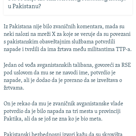
u Pakistanu?
Iz Pakistana nije bilo zvaničnih komentara, mada su
neki nalozi na mreži X za koje se veruje da su povezani
s pakistanskim obaveštajnim službama potvrdili
napade i tvrdili da ima žrtava među militantima TTP-a.
Jedan od vođa avganistanskih talibana, govoreći za RSE
pod uslovom da mu se ne navodi ime, potvrdio je
napade, ali je dodao da je prerano da se izveštava o
žrtvama.
On je rekao da mu je zvaničnik avganistanske vlade
potvrdio da je bilo napada na tri mesta u provinciji
Paktika, ali da se još ne zna ko je bio meta.
Pakistanski bezbednosni izvori kažu da su skrovišta