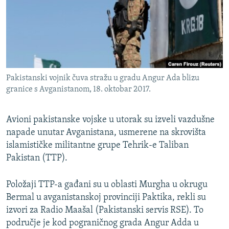
ISPRIČAJ MI
DNEVNO@RSE
SPECIJALI RSE
VIŠE OD NASLOVA
PRATITE NAS
Pakistanski vojnik čuva stražu u gradu Angur Ada blizu
GENOCID U SREBRENICI
granice s Avganistanom, 18. oktobar 2017.
POPLAVE I KLIZIŠTA U BIH 2024.
Avioni pakistanske vojske u utorak su izveli vazdušne
TV LIBERTY
Sve RFE/RL stranice
napade unutar Avganistana, usmerene na skrovišta
POST SCRIPTUM
islamističke militantne grupe Tehrik-e Taliban
MOJA EVROPA
Pakistan (TTP).
TRI DECENIJE OD RATA U BIH
Položaji TTP-a gađani su u oblasti Murgha u okrugu
SVE KARTE DEJTONA
Bermal u avganistanskoj provinciji Paktika, rekli su
izvori za Radio Maašal (Pakistanski servis RSE). To
NASTANAK I RASPAD JUGOSLAVIJE
područje je kod pograničnog grada Angur Adda u