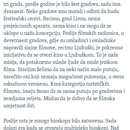
tri grada, prošle godine je bilo šest gradova, sada ima
dvanaest. Neke gradove smo morali i odbiti da budu
festivalski centri. Recimo, grad Livno, nema
projekcionih aparata, nema kino i ne mogu da se
uklope u našu koncepciju. Poslije filmskih radionica, u
devetnaest gradova, gdje su omladinci i omladinke
napravili sjajne filmove, recimo Ljubuški, je pokrenuo
inicijativu da se otvori kino u Ljubuškom. To je naša
misija, da potaknemo mlade ljude da misle jezikom
filma. Starijim želimo da na neki način malo putuju,
naročito oni koji nemaju mogućnost putovanja, u ovom
oskudnom vremenu. Kroz kategoriju turističkih
filmova, imaju šansu da sa nama putuju po gradovima i
zemljama svijeta. Mislim da je dobro da se filmska
umjetnost širi.
Poslije rata je mnogo bioskopa bilo zatvoreno. Sada
dolazi era kada se otvaraju multipleks bioskopi. Naš