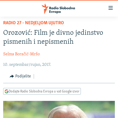
Dostupni
linkovi
Pređite
RADIO 27 - NEDJELJOM UJUTRO
na
VIJESTI
Orozović: Film je divno jedinstvo
glavni
BOSNA I HERCEGOVINA
sadržaj
pismenih i nepismenih
SRBIJA
Pređite
na
Selma Boračić-Mršo
KOSOVO
glavnu
10. septembar/rujan, 2017.
CRNA GORA
navigaciju
Pređite
VIZUELNO
Podijelite
na
PODCASTI
VIDEO
pretragu
Dodajte Radio Slobodna Evropa u vaš Google izvor
RAT U UKRAJINI
FOTOGALERIJE
KINA NA BALKANU
INFOGRAFIKE
RSE PRIČE IZ SVIJETA