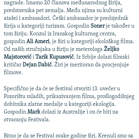
nagrade. Imamo 20 članova međunarodnog žirija,
predstavnika pet zemalja. Među njima su kulturni
atašei i ambasadori. Češki ambasador je predsjednik
žirija u kategoriji turizam. Gospodin
Soner
je također u
tom žiriju. Konzul iz Iranskog kulturnog centra,
gospodin
Ali Ameri
, je žiri u kategoriji ekološkog filma.
Od naših stručnjaka u žiriju je meterologa
Željko
Majstorović
i
Tarik Kupusović
. Iz Srbije dolazi filmski
kritičar
Dejan Dabić
. Žiri je meritoran da procjenjuje
filmove.
Specifično je da će se festival otvoriti 13. uvečer u
Pozorištu mladih, prikazivanjem filma, prošlogodišnjeg
dobitnika zlatne medalje u kategoriji ekologija.
Gospodin
Mark
dolazi iz Australije i on će biti na
otvaranju Festivala.
Bitno je da se Festival svake godine širi. Krenuli smo sa