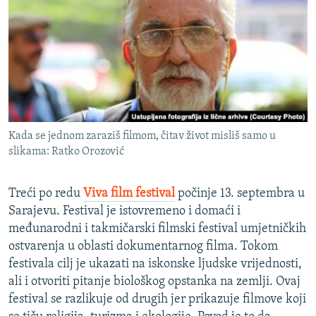
ISPRIČAJ MI
DNEVNO@RSE
SPECIJALI RSE
VIŠE OD NASLOVA
PRATITE NAS
GENOCID U SREBRENICI
Kada se jednom zaraziš filmom, čitav život misliš samo u
POPLAVE I KLIZIŠTA U BIH 2024.
slikama: Ratko Orozović
TV LIBERTY
Sve RFE/RL stranice
POST SCRIPTUM
Treći po redu
Viva film festival
počinje 13. septembra u
Sarajevu. Festival je istovremeno i domaći i
MOJA EVROPA
međunarodni i takmičarski filmski festival umjetničkih
TRI DECENIJE OD RATA U BIH
ostvarenja u oblasti dokumentarnog filma. Tokom
festivala cilj je ukazati na iskonske ljudske vrijednosti,
SVE KARTE DEJTONA
ali i otvoriti pitanje biološkog opstanka na zemlji. Ovaj
NASTANAK I RASPAD JUGOSLAVIJE
festival se razlikuje od drugih jer prikazuje filmove koji