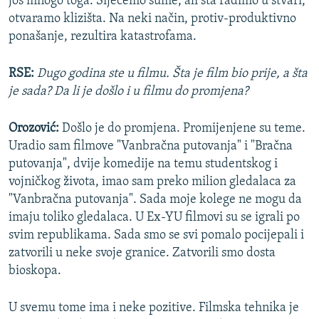
još mnogo toga. Siječemo šume, ali šta radimo u stvari,
otvaramo klizišta. Na neki način, protiv-produktivno
ponašanje, rezultira katastrofama.
RSE:
Dugo godina ste u filmu. Šta je film bio prije, a šta
je sada? Da li je došlo i u filmu do promjena?
Orozović:
Došlo je do promjena. Promijenjene su teme.
Uradio sam filmove "Vanbračna putovanja" i "Bračna
putovanja", dvije komedije na temu studentskog i
vojničkog života, imao sam preko milion gledalaca za
"Vanbračna putovanja". Sada moje kolege ne mogu da
imaju toliko gledalaca. U Ex-YU filmovi su se igrali po
svim republikama. Sada smo se svi pomalo pocijepali i
zatvorili u neke svoje granice. Zatvorili smo dosta
bioskopa.
U svemu tome ima i neke pozitive. Filmska tehnika je