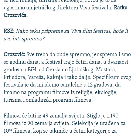
se tiču religija, turizma i ekologije. Povod je to da
ugostimo umjetničkog direktora Viva festivala,
Ratka
Orozovića
.
RSE:
Kako teku pripreme za Viva film festival, hoće li
sve biti spremno?
Orozović:
Sve treba da bude spremno, jer spremali smo
se godinu dana, a festival traje četiri dana, u dvanaest
gradova u BiH, od Orašja do Ljubuškog, Mostara,
Prijedora, Vareša, Kaknja i tako dalje. Specifikum ovog
festivala je da mi idemo paralelno u 12 gradova, da
imamo na programu filmove iz religije, ekologije,
turizma i omladinski program filmova.
Filmovi će biti iz 49 zemalja svijeta. Stiglo je 1.190
filmova iz 90 zemalja svijeta. Selekcija je urađena za
109 filmova, koji se takmiče u četiri kategorije za