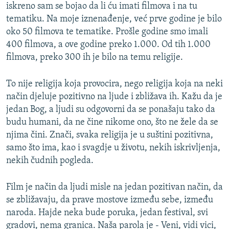
iskreno sam se bojao da li ću imati filmova i na tu
tematiku. Na moje iznenađenje, već prve godine je bilo
oko 50 filmova te tematike. Prošle godine smo imali
400 filmova, a ove godine preko 1.000. Od tih 1.000
filmova, preko 300 ih je bilo na temu religije.
To nije religija koja provocira, nego religija koja na neki
način djeluje pozitivno na ljude i zbližava ih. Kažu da je
jedan Bog, a ljudi su odgovorni da se ponašaju tako da
budu humani, da ne čine nikome ono, što ne žele da se
njima čini. Znači, svaka religija je u suštini pozitivna,
samo što ima, kao i svagdje u životu, nekih iskrivljenja,
nekih čudnih pogleda.
Film je način da ljudi misle na jedan pozitivan način, da
se zbližavaju, da prave mostove između sebe, između
naroda. Hajde neka bude poruka, jedan festival, svi
gradovi, nema granica. Naša parola je - Veni, vidi vici,