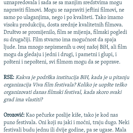
uznapredovala i sada se sa manjim sredstvima mogu
napraviti filmovi. Mogu se napraviti jeftini filmovi, ne
samo po ulaganjima, nego i po kvaliteti. Tako imamo
visoku produkciju, dosta srednje kvalitetnih filmova.
Društvo se promijenilo, film se mijenja, filmski pogledi
su drugačiji. Film stvarno ima mogućnost da spaja
ljude. Ima mnogo nepismenih u ovoj našoj BiH, ali film
mogu da gledaju i jedni i drugi, i pametni i glupi, i
pošteni i nepošteni, svi filmom mogu da se poprave.
RSE:
Kakva je podrška institucija BiH, kada je u pitanju
organizacija Viva film festivala? Koliko je uopšte teško
organizovati danas filmski festival, kada skoro svaki
grad ima vlastiti?
Orozović:
Kao pečurke poslije kiše, tako je kod nas
puno festivala. Oni koji su jaki i moćni, traju dugo. Neki
festivali budu jednu ili dvije godine, pa se ugase. Mala