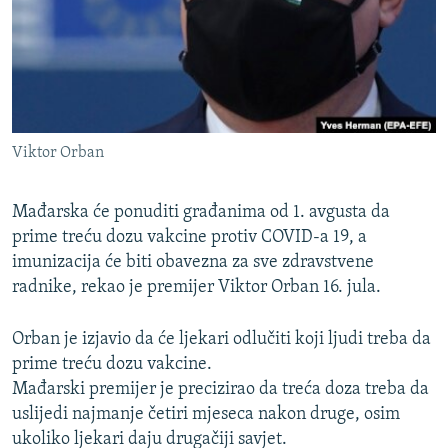
ISPRIČAJ MI
DNEVNO@RSE
SPECIJALI RSE
VIŠE OD NASLOVA
PRATITE NAS
Viktor Orban
GENOCID U SREBRENICI
POPLAVE I KLIZIŠTA U BIH 2024.
Mađarska će ponuditi građanima od 1. avgusta da
TV LIBERTY
prime treću dozu vakcine protiv COVID-a 19, a
Sve RFE/RL stranice
imunizacija će biti obavezna za sve zdravstvene
POST SCRIPTUM
radnike, rekao je premijer Viktor Orban 16. jula.
MOJA EVROPA
Orban je izjavio da će ljekari odlučiti koji ljudi treba da
TRI DECENIJE OD RATA U BIH
prime treću dozu vakcine.
SVE KARTE DEJTONA
Mađarski premijer je precizirao da treća doza treba da
uslijedi najmanje četiri mjeseca nakon druge, osim
NASTANAK I RASPAD JUGOSLAVIJE
ukoliko ljekari daju drugačiji savjet.