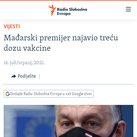
Dostupni
linkovi
Pređite
VIJESTI
na
VIJESTI
Mađarski premijer najavio treću
glavni
BOSNA I HERCEGOVINA
sadržaj
dozu vakcine
SRBIJA
Pređite
na
16. juli/srpanj, 2021.
KOSOVO
glavnu
CRNA GORA
Podijelite
navigaciju
Pređite
VIZUELNO
na
Dodajte Radio Slobodna Evropa u vaš Google izvor
PODCASTI
VIDEO
pretragu
RAT U UKRAJINI
FOTOGALERIJE
KINA NA BALKANU
INFOGRAFIKE
RSE PRIČE IZ SVIJETA