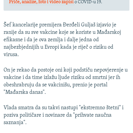
Priče, analize, foto i video zapisi
o COVID-u 19.
Šef kancelarije premijera Đerđeli Guljaš izjavio je
ranije da su sve vakcine koje se koriste u Mađarskoj
efikasne i da je ova zemlja i dalje jedna od
najbezbjednijih u Evropi kada je riječ o riziku od
virusa.
On je rekao da postoje oni koji podstiču nepovjerenje u
vakcine i da time izlažu ljude riziku od smrtni jer ih
obeshrabruju da se vakcinišu, prenio je portal
"Mađarska danas".
Vlada smatra da su takvi nastupi "ekstremno štetni" i
poziva političare i novinare da "prihvate naučna
saznanja".