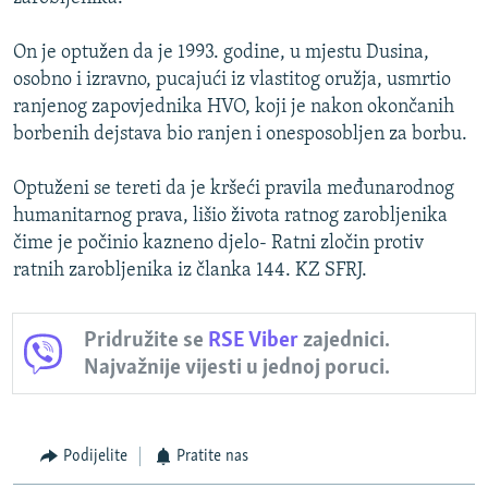
On je optužen da je 1993. godine, u mjestu Dusina,
osobno i izravno, pucajući iz vlastitog oružja, usmrtio
ranjenog zapovjednika HVO, koji je nakon okončanih
borbenih dejstava bio ranjen i onesposobljen za borbu.
Optuženi se tereti da je kršeći pravila međunarodnog
humanitarnog prava, lišio života ratnog zarobljenika
čime je počinio kazneno djelo- Ratni zločin protiv
ratnih zarobljenika iz članka 144. KZ SFRJ.
Pridružite se
RSE Viber
zajednici.
Najvažnije vijesti u jednoj poruci.
Podijelite
Pratite nas