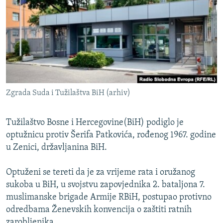
ISPRIČAJ MI
DNEVNO@RSE
SPECIJALI RSE
VIŠE OD NASLOVA
PRATITE NAS
GENOCID U SREBRENICI
Zgrada Suda i Tužilaštva BiH (arhiv)
POPLAVE I KLIZIŠTA U BIH 2024.
TV LIBERTY
Sve RFE/RL stranice
Tužilaštvo Bosne i Hercegovine(BiH) podiglo je
optužnicu protiv Šerifa Patkovića, rođenog 1967. godine
POST SCRIPTUM
u Zenici, državljanina BiH.
MOJA EVROPA
TRI DECENIJE OD RATA U BIH
Optuženi se tereti da je za vrijeme rata i oružanog
sukoba u BiH, u svojstvu zapovjednika 2. bataljona 7.
SVE KARTE DEJTONA
muslimanske brigade Armije RBiH, postupao protivno
NASTANAK I RASPAD JUGOSLAVIJE
odredbama Ženevskih konvencija o zaštiti ratnih
zarobljenika.