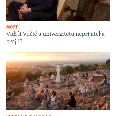
MOST
Vidi li Vučić u univerzitetu neprijatelja
broj 1?