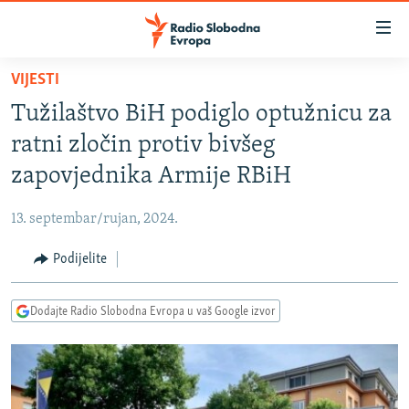
Dostupni
linkovi
Pređite
VIJESTI
na
VIJESTI
Tužilaštvo BiH podiglo optužnicu za
glavni
BOSNA I HERCEGOVINA
sadržaj
ratni zločin protiv bivšeg
SRBIJA
Pređite
zapovjednika Armije RBiH
na
KOSOVO
glavnu
13. septembar/rujan, 2024.
CRNA GORA
navigaciju
Pređite
Podijelite
VIZUELNO
na
PODCASTI
VIDEO
pretragu
Dodajte Radio Slobodna Evropa u vaš Google izvor
RAT U UKRAJINI
FOTOGALERIJE
KINA NA BALKANU
INFOGRAFIKE
RSE PRIČE IZ SVIJETA