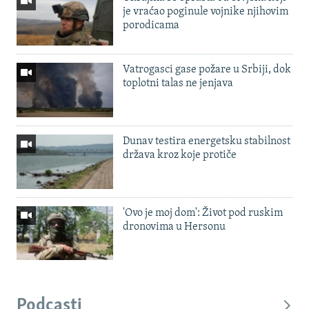
je vraćao poginule vojnike njihovim
porodicama
Vatrogasci gase požare u Srbiji, dok
toplotni talas ne jenjava
Dunav testira energetsku stabilnost
država kroz koje protiče
'Ovo je moj dom': Život pod ruskim
dronovima u Hersonu
Podcasti