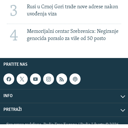
3
Rusi u Crnoj Gori traže nove adrese nakon
uvođenja viza
4
Memorijalni centar Srebrenica: Negiranje
genocida poraslo za više od 50 posto
PRATITE NAS
INFO
PRETRAŽI
Sva prava zadržana. Radio Free Europe / Radio Liberty © 2026