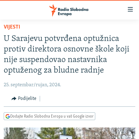
Dostupni
linkovi
Pređite
VIJESTI
na
VIJESTI
U Sarajevu potvrđena optužnica
glavni
BOSNA I HERCEGOVINA
sadržaj
protiv direktora osnovne škole koji
SRBIJA
Pređite
nije suspendovao nastavnika
na
KOSOVO
optuženog za bludne radnje
glavnu
CRNA GORA
navigaciju
25. septembar/rujan, 2024.
Pređite
VIZUELNO
na
Podijelite
PODCASTI
VIDEO
pretragu
RAT U UKRAJINI
FOTOGALERIJE
Dodajte Radio Slobodna Evropa u vaš Google izvor
KINA NA BALKANU
INFOGRAFIKE
RSE PRIČE IZ SVIJETA