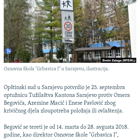
ISPRIČAJ MI
DNEVNO@RSE
SPECIJALI RSE
VIŠE OD NASLOVA
PRATITE NAS
GENOCID U SREBRENICI
POPLAVE I KLIZIŠTA U BIH 2024.
Osnovna škola "Grbavica I" u Sarajevu, ilustracija.
TV LIBERTY
Sve RFE/RL stranice
POST SCRIPTUM
Opštinski sud u Sarajevu potvrdio je 25. septembra
optužnicu Tužilaštva Kantona Sarajevo protiv Omera
MOJA EVROPA
Begovića, Azemine Macić i Enese Pavlović zbog
TRI DECENIJE OD RATA U BIH
krivičnog djela zloupotreba položaja ili ovlaštenja.
SVE KARTE DEJTONA
Begović se tereti je od 14. marta do 28. avgusta 2018.
NASTANAK I RASPAD JUGOSLAVIJE
godine, kao direktor Osnovne škole "Grbavica I",