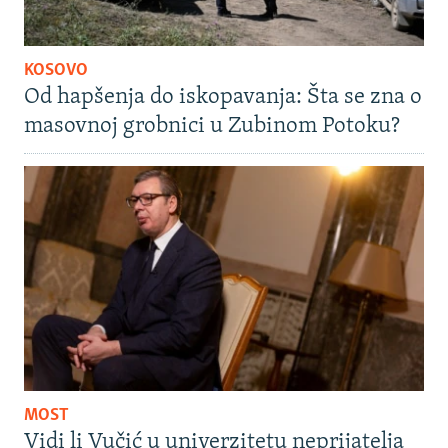
KOSOVO
Od hapšenja do iskopavanja: Šta se zna o
masovnoj grobnici u Zubinom Potoku?
MOST
Vidi li Vučić u univerzitetu neprijatelja