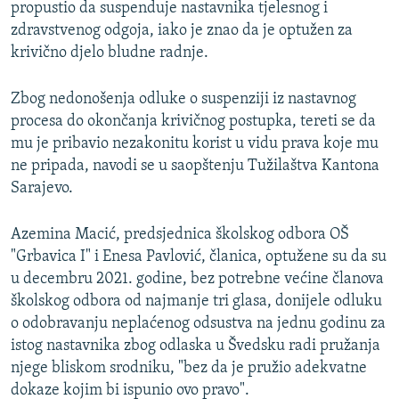
propustio da suspenduje nastavnika tjelesnog i
zdravstvenog odgoja, iako je znao da je optužen za
krivično djelo bludne radnje.
Zbog nedonošenja odluke o suspenziji iz nastavnog
procesa do okončanja krivičnog postupka, tereti se da
mu je pribavio nezakonitu korist u vidu prava koje mu
ne pripada, navodi se u saopštenju Tužilaštva Kantona
Sarajevo.
Azemina Macić, predsjednica školskog odbora OŠ
"Grbavica I" i Enesa Pavlović, članica, optužene su da su
u decembru 2021. godine, bez potrebne većine članova
školskog odbora od najmanje tri glasa, donijele odluku
o odobravanju neplaćenog odsustva na jednu godinu za
istog nastavnika zbog odlaska u Švedsku radi pružanja
njege bliskom srodniku, "bez da je pružio adekvatne
dokaze kojim bi ispunio ovo pravo".