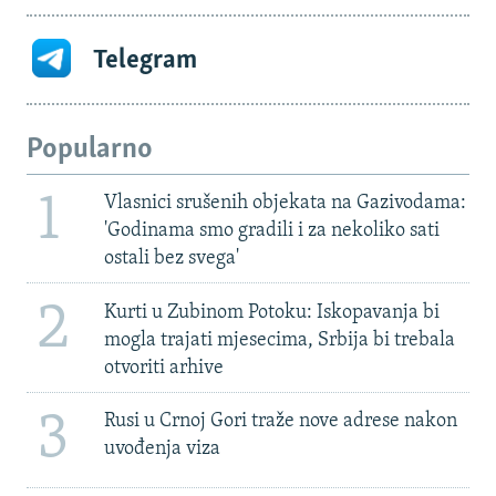
Telegram
Popularno
1
Vlasnici srušenih objekata na Gazivodama:
'Godinama smo gradili i za nekoliko sati
ostali bez svega'
2
Kurti u Zubinom Potoku: Iskopavanja bi
mogla trajati mjesecima, Srbija bi trebala
otvoriti arhive
3
Rusi u Crnoj Gori traže nove adrese nakon
uvođenja viza