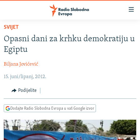
Dostupni
linkovi
Pređite
SVIJET
na
VIJESTI
Opasni dani za krhku demokratiju u
glavni
BOSNA I HERCEGOVINA
sadržaj
Egiptu
SRBIJA
Pređite
na
Biljana Jovićević
KOSOVO
glavnu
15. juni/lipanj, 2012.
CRNA GORA
navigaciju
Pređite
VIZUELNO
Podijelite
na
PODCASTI
VIDEO
pretragu
Dodajte Radio Slobodna Evropa u vaš Google izvor
RAT U UKRAJINI
FOTOGALERIJE
KINA NA BALKANU
INFOGRAFIKE
RSE PRIČE IZ SVIJETA