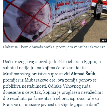
ISPRIČAJ MI
DNEVNO@RSE
SPECIJALI RSE
VIŠE OD NASLOVA
PRATITE NAS
GENOCID U SREBRENICI
Plakat sa likom Ahmada Šafika, premijera iz Mubarakove ere
POPLAVE I KLIZIŠTA U BIH 2024.
TV LIBERTY
Sve RFE/RL stranice
Uoči drugog kruga predsjedničkih izbora u Egiptu, u
POST SCRIPTUM
subotu i nedjelju, na kojima će se kandidatu
Muslimanskog bratstva suprostaviti
Ahmad Šafik
,
MOJA EVROPA
premijer iz Mubarakove ere, ova zemlja ponovo se
TRI DECENIJE OD RATA U BIH
približiva nestabilnosti. Odluke Vrhovnog suda
donesene u četvrtak, kojima je proglašen nevažećim i
SVE KARTE DEJTONA
dio rezultata parlamentarih izbora, isprovocirale su
NASTANAK I RASPAD JUGOSLAVIJE
Bratstvo da upozore javnost da slijede „opasni dani“