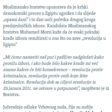
Muslimansko bratstvo upozorava da je krhki
demokratski proces u Egiptu ugrožen i da slijede
„opasni dani“ i to dan uoči početka drugog kruga
predsjedničkih izbora. Kandidata Muslimanskog
bratstva Muhamed Morsi kaže da će svaki pokušaj
krađe izbora rezultirati u ono što on zove „revolucija u
Egiptu“
„Mi ćemo nastaviti naš put i pažljivo nadgledati kako
protiču izbori, i ako bude bilo kakve krađe mi već
znamo kakve će biti konsekvence – revolucija protiv
kriminalaca, revolucija protiv onih koje štite
kriminalce. Revolucija dok se ciljevi revolucije iz
25.janura 2011. ne ostvare u potpunosti“,
saopšteno je iz
Bratstva.
Jučerašnje odluke Vrhovnog suda, čije su sudije