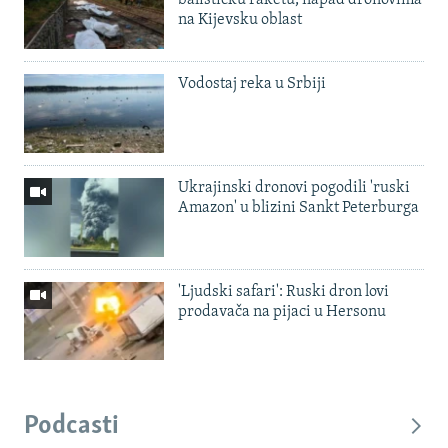
balističku raketu, napad dronovima
na Kijevsku oblast
Vodostaj reka u Srbiji
Ukrajinski dronovi pogodili 'ruski
Amazon' u blizini Sankt Peterburga
'Ljudski safari': Ruski dron lovi
prodavača na pijaci u Hersonu
Podcasti