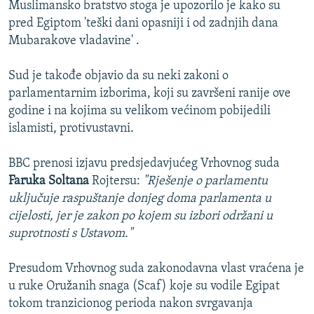
Muslimansko bratstvo stoga je upozorilo je kako su
pred Egiptom 'teški dani opasniji i od zadnjih dana
Mubarakove vladavine' .
Sud je takođe objavio da su neki zakoni o
parlamentarnim izborima, koji su završeni ranije ove
godine i na kojima su velikom većinom pobijedili
islamisti, protivustavni.
BBC prenosi izjavu predsjedavjućeg Vrhovnog suda
Faruka Soltana
Rojtersu:
"Rješenje o parlamentu
uključuje raspuštanje donjeg doma parlamenta u
cijelosti, jer je zakon po kojem su izbori održani u
suprotnosti s Ustavom."
Presudom Vrhovnog suda zakonodavna vlast vraćena je
u ruke Oružanih snaga (Scaf) koje su vodile Egipat
tokom tranzicionog perioda nakon svrgavanja