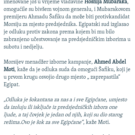
imenovane još u vrijeme vladavine
Hosnija Mubaraka
,
omogućile su bivšem vojnom generalu, i Mubarakovom
premijeru Ahmadu Šafiku da može biti protivkandidat
Morsiju za mjesto predsjednika. Egipatski sud izglasao
je odluku protiv zakona prema kojem bi mu bilo
zabranjeno učestvovanje na predsjedničkim izborima u
subotu i nedjelju.
Morsijev menadžer izborne kampanje,
Ahmed Abdel
Moti
, kaže da je odluka suda da omogući Šafiku, koji je
u prvom krugu osvojio drugo mjesto „ zaprepastila“
Egipat.
„Odluka je šokantana za nas a i sve Egipćane, umjesto
da izoluju ili isključe iz predsjedničkih izbora one
ljude, a taj čovjek je jedan od njih, koji su dio starog
režima.Ovo je šok za sve Egipćane“
, kaže Moti.