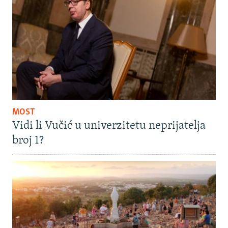
MOST
Vidi li Vučić u univerzitetu neprijatelja
broj 1?