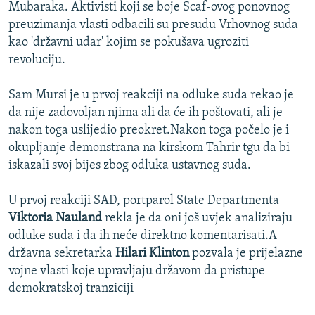
Mubaraka. Aktivisti koji se boje Scaf-ovog ponovnog
preuzimanja vlasti odbacili su presudu Vrhovnog suda
kao 'državni udar' kojim se pokušava ugroziti
revoluciju.
Sam Mursi je u prvoj reakciji na odluke suda rekao je
da nije zadovoljan njima ali da će ih poštovati, ali je
nakon toga uslijedio preokret.Nakon toga počelo je i
okupljanje demonstrana na kirskom Tahrir tgu da bi
iskazali svoj bijes zbog odluka ustavnog suda.
U prvoj reakciji SAD, portparol State Departmenta
Viktoria Nauland
rekla je da oni još uvjek analiziraju
odluke suda i da ih neće direktno komentarisati.A
državna sekretarka
Hilari Klinton
pozvala je prijelazne
vojne vlasti koje upravljaju državom da pristupe
demokratskoj tranziciji