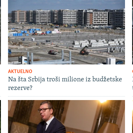
AKTUELNO
Na šta Srbija troši milione iz budžetske
rezerve?