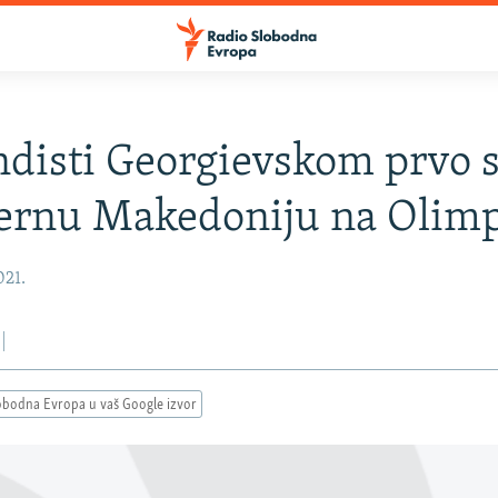
disti Georgievskom prvo 
ernu Makedoniju na Olimp
021.
obodna Evropa u vaš Google izvor