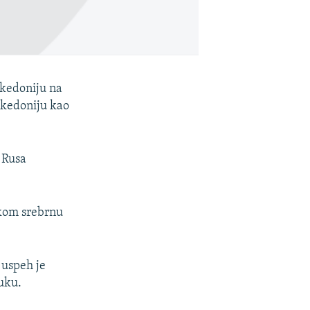
akedoniju na
akedoniju kao
d Rusa
skom srebrnu
 uspeh je
uku.