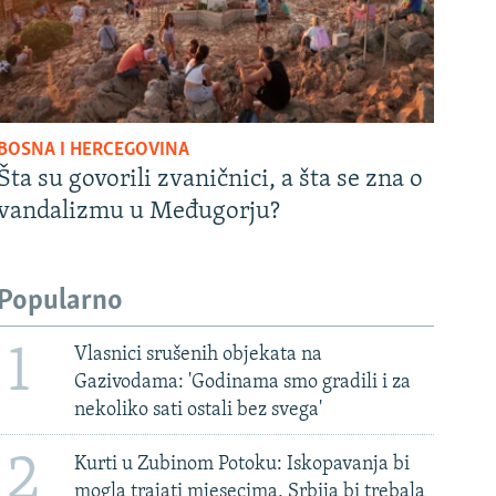
BOSNA I HERCEGOVINA
Šta su govorili zvaničnici, a šta se zna o
vandalizmu u Međugorju?
Popularno
1
Vlasnici srušenih objekata na
Gazivodama: 'Godinama smo gradili i za
nekoliko sati ostali bez svega'
2
Kurti u Zubinom Potoku: Iskopavanja bi
mogla trajati mjesecima, Srbija bi trebala