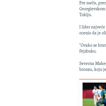
Pre meča, pre
Georgievskom u
Tokiju.
I lider najve
ocenio da je ol
"Ovako se bran
Fejsbuku.
Severna Makedo
bronzu, koju j