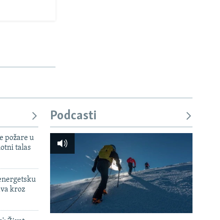
Podcasti
e požare u
otni talas
 energetsku
ava kroz