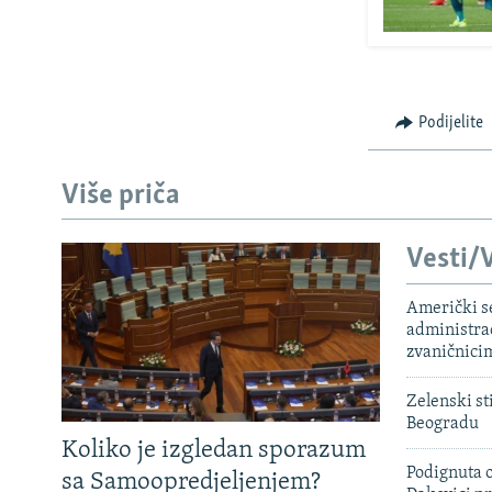
Podijelite
Više priča
Vesti/V
Američki s
administra
zvaničnici
Zelenski st
Beogradu
Koliko je izgledan sporazum
Podignuta o
sa Samoopredjeljenjem?