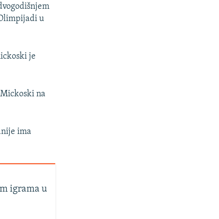
tdvogodišnjem
Olimpijadi u
ckoski je
e Mickoski na
nije ima
kim igrama u