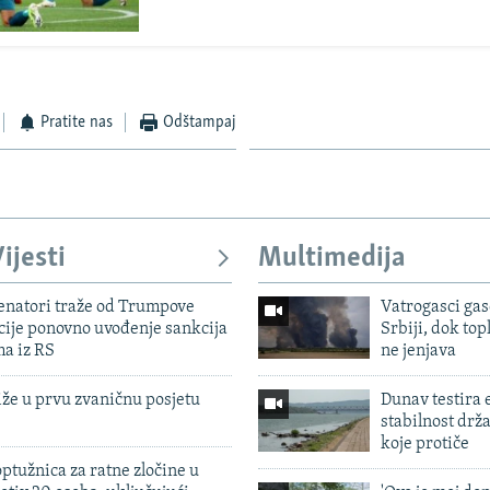
Pratite nas
Odštampaj
ijesti
Multimedija
enatori traže od Trumpove
Vatrogasci gas
cije ponovno uvođenje sankcija
Srbiji, dok topl
ma iz RS
ne jenjava
iže u prvu zvaničnu posjetu
Dunav testira
stabilnost drž
koje protiče
ptužnica za ratne zločine u