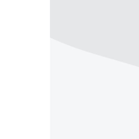
ISPRIČAJ MI
DNEVNO@RSE
SPECIJALI RSE
VIŠE OD NASLOVA
GENOCID U SREBRENICI
POPLAVE I KLIZIŠTA U BIH 2024.
TV LIBERTY
POST SCRIPTUM
MOJA EVROPA
TRI DECENIJE OD RATA U BIH
SVE KARTE DEJTONA
NASTANAK I RASPAD JUGOSLAVIJE