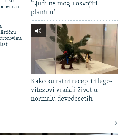
': Život
'Ljudi ne mogu osvojiti
onovima u
planinu'
a
lističku
 dronovima
last
Kako su ratni recepti i lego-
vitezovi vraćali život u
normalu devedesetih