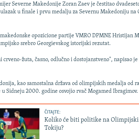
mijer Severne Makedonije Zoran Zaev je čestitao dvadese
lazak u finale i prvu medalju za Severnu Makedoniju na 
će makedonske opozicione partije VMRO DPMNE Hristijan Mi
impijsko srebro Georgievskog istorijski rezutat.
i crveno-žuta, časno, odlučno i dostojanstveno", napisao j
nija, kao samostalna država od olimpijskih medalja od ra
e u Sidneju 2000. godine osvojio rvač Mogamed Ibragimov.
ČITAJTE:
Koliko će biti politike na Olimpijs
Tokiju?