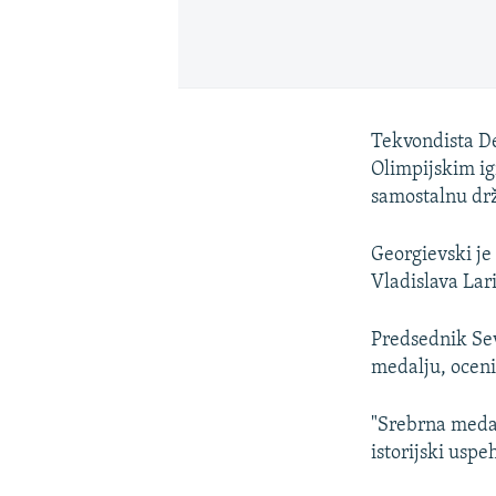
Tekvondista De
Olimpijskim ig
samostalnu dr
Georgievski je
Vladislava Lar
Predsednik Se
medalju, oceniv
"Srebrna medalj
istorijski usp