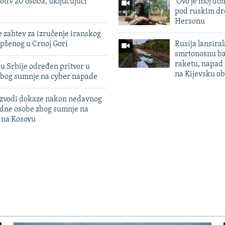
otiv 20 osoba, uključujući
'Ovo je moj dom
pod ruskim dr
Hersonu
 zahtev za izručenje iranskog
pšenog u Crnoj Gori
Rusija lansiral
smrtonosnu ba
raketu, napad
u Srbije određen pritvor u
na Kijevsku ob
zbog sumnje na cyber napade
 izvodi dokaze nakon nedavnog
edne osobe zbog sumnje na
n na Kosovu