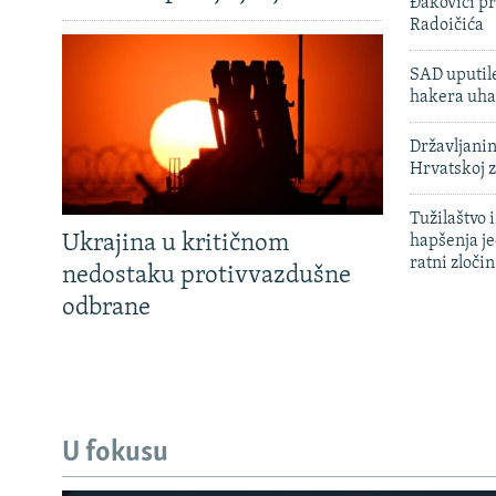
Đakovici pr
Radoičića
SAD uputile
hakera uha
Državljanin
Hrvatskoj 
Tužilaštvo
Ukrajina u kritičnom
hapšenja j
ratni zloči
nedostaku protivvazdušne
odbrane
U fokusu