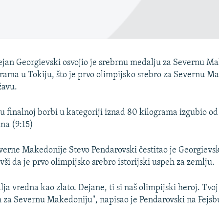
jan Georgievski osvojio je srebrnu medalju za Severnu M
rama u Tokiju, što je prvo olimpijsko srebro za Severnu M
žavu.
 u finalnoj borbi u kategoriji iznad 80 kilograma izgubio o
ina (9:15)
verne Makedonije Stevo Pendarovski čestitao je Georgiev
ši da je prvo olimpijsko srebro istorijski uspeh za zemlju.
a vredna kao zlato. Dejane, ti si naš olimpijski heroj. Tvoj
eh za Severnu Makedoniju", napisao je Pendarovski na Fejsb