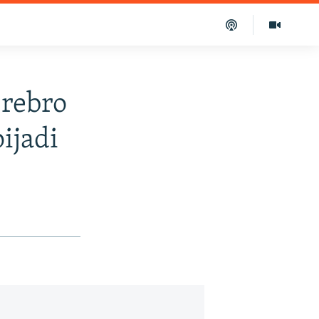
srebro
ijadi