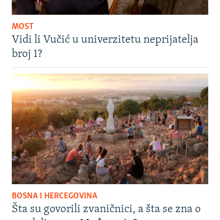
MOST
Vidi li Vučić u univerzitetu neprijatelja
broj 1?
BOSNA I HERCEGOVINA
Šta su govorili zvaničnici, a šta se zna o