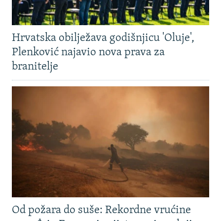
Hrvatska obilježava godišnjicu 'Oluje',
Plenković najavio nova prava za
branitelje
Od požara do suše: Rekordne vrućine