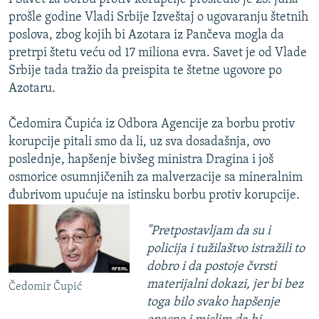
prošle godine Vladi Srbije Izveštaj o ugovaranju štetnih
poslova, zbog kojih bi Azotara iz Pančeva mogla da
pretrpi štetu veću od 17 miliona evra. Savet je od Vlade
Srbije tada tražio da preispita te štetne ugovore po
Azotaru.
Čedomira Čupića iz Odbora Agencije za borbu protiv
korupcije pitali smo da li, uz sva dosadašnja, ovo
poslednje, hapšenje bivšeg ministra Dragina i još
osmorice osumnjičenih za malverzacije sa mineralnim
đubrivom upućuje na istinsku borbu protiv korupcije.
"Pretpostavljam da su i
policija i tužilaštvo istražili to
dobro i da postoje čvrsti
materijalni dokazi, jer bi bez
Čedomir Čupić
toga bilo svako hapšenje