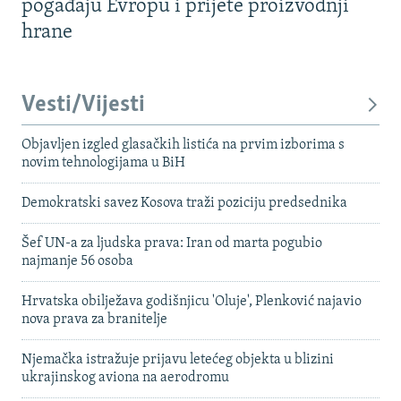
pogađaju Evropu i prijete proizvodnji
hrane
Vesti/Vijesti
Objavljen izgled glasačkih listića na prvim izborima s
novim tehnologijama u BiH
Demokratski savez Kosova traži poziciju predsednika
Šef UN-a za ljudska prava: Iran od marta pogubio
najmanje 56 osoba
Hrvatska obilježava godišnjicu 'Oluje', Plenković najavio
nova prava za branitelje
Njemačka istražuje prijavu letećeg objekta u blizini
ukrajinskog aviona na aerodromu