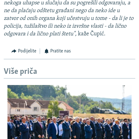
nekoga uhapse u slučaju da su pogrešili odgovaraju, a
ne da plaćaju odštetu građani nego da neko ide u
zatvor od onih organa koji učestvuju u tome - da li je to
policija, tužilaštvo ili neko iz izvršne vlasti - da lično
odgovara i da lično plati štetu",
kaže Čupić.
Podijelite
Pratite nas
Više priča