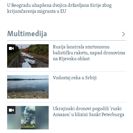
U Beogradu uhapšena dvojica državljana Sirije zbog
krijumčarenja migranta u EU
Multimedija
Rusija lansirala smrtonosnu
balističku raketu, napad dronovima
na Kijevsku oblast
Vodostaj reka u Srbiji
Ukrajinski dronovi pogodili 'ruski
Amazon' u blizini Sankt Peterburga