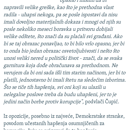
opasno i mislim da bi
napravili velike greške, kao što je prethodna vlast
radila - uhapsi nekoga, pa se posle ispostavi da nisu
imali dovoljno materijalnih dokaza i mnogi od njih su
posle nekoliko meseci boravka u pritvoru dobijali
velike odštete, što znači da su plaćali svi građani. Ako
bi se taj obrazac ponavljao, to bi bilo vrlo opasno, jer bi
to onda bio jedan obrazac osvetoljubivosti i nešto što
unosi veliki nered u politički život - znači, da se svaka
garnitura koja dođe obračunava sa prethodnom. Ne
verujem da bi oni sada išli tim starim načinom, jer bi to
platili, jednostavno bi imali štetu na sledećim izborima.
Što se tiče tih hapšenja, svi oni koji su ulazili u
nelegalne poslove treba da budu uhapšeni, jer to je
jedini način borbe protiv korupcije",
podvlači Čupić.
Iz opozicije, posebno iz najveće, Demokratske stranke,
povodom učestanih hapšenja osumnjičenih za