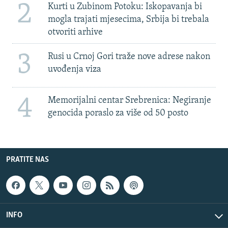
2
Kurti u Zubinom Potoku: Iskopavanja bi
mogla trajati mjesecima, Srbija bi trebala
otvoriti arhive
3
Rusi u Crnoj Gori traže nove adrese nakon
uvođenja viza
4
Memorijalni centar Srebrenica: Negiranje
genocida poraslo za više od 50 posto
PRATITE NAS
INFO