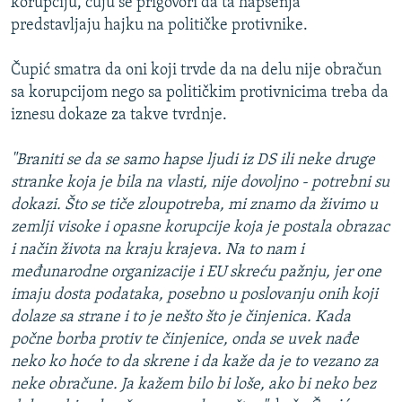
korupciju, čuju se prigovori da ta hapšenja
predstavljaju hajku na političke protivnike.
Čupić smatra da oni koji trvde da na delu nije obračun
sa korupcijom nego sa političkim protivnicima treba da
iznesu dokaze za takve tvrdnje.
"Braniti se da se samo hapse ljudi iz DS ili neke druge
stranke koja je bila na vlasti, nije dovoljno - potrebni su
dokazi. Što se tiče zloupotreba, mi znamo da živimo u
zemlji visoke i opasne korupcije koja je postala obrazac
i način života na kraju krajeva. Na to nam i
međunarodne organizacije i EU skreću pažnju, jer one
imaju dosta podataka, posebno u poslovanju onih koji
dolaze sa strane i to je nešto što je činjenica. Kada
počne borba protiv te činjenice, onda se uvek nađe
neko ko hoće to da skrene i da kaže da je to vezano za
neke obračune. Ja kažem bilo bi loše, ako bi neko bez