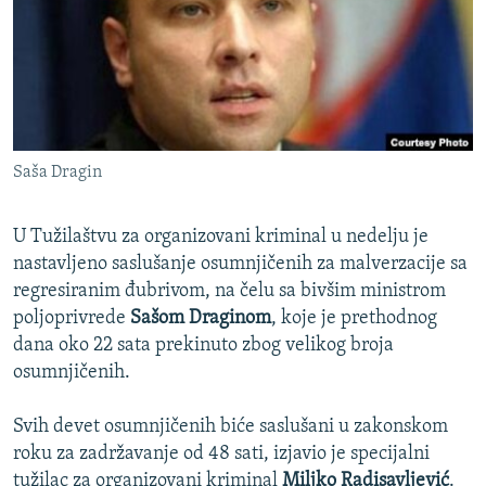
ISPRIČAJ MI
DNEVNO@RSE
SPECIJALI RSE
VIŠE OD NASLOVA
PRATITE NAS
Saša Dragin
GENOCID U SREBRENICI
POPLAVE I KLIZIŠTA U BIH 2024.
U Tužilaštvu za organizovani kriminal u nedelju je
TV LIBERTY
Sve RFE/RL stranice
nastavljeno saslušanje osumnjičenih za malverzacije sa
regresiranim đubrivom, na čelu sa bivšim ministrom
POST SCRIPTUM
poljoprivrede
Sašom Draginom
, koje je prethodnog
MOJA EVROPA
dana oko 22 sata prekinuto zbog velikog broja
osumnjičenih.
TRI DECENIJE OD RATA U BIH
SVE KARTE DEJTONA
Svih devet osumnjičenih biće saslušani u zakonskom
NASTANAK I RASPAD JUGOSLAVIJE
roku za zadržavanje od 48 sati, izjavio je specijalni
tužilac za organizovani kriminal
Miljko Radisavljević
.