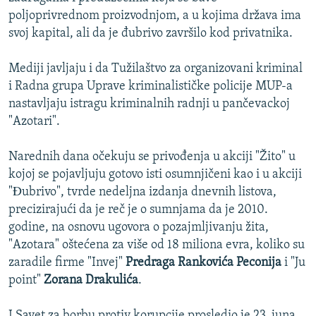
poljoprivrednom proizvodnjom, a u kojima država ima
svoj kapital, ali da je đubrivo završilo kod privatnika.
Mediji javljaju i da Tužilaštvo za organizovani kriminal
i Radna grupa Uprave kriminalističke policije MUP-a
nastavljaju istragu kriminalnih radnji u pančevackoj
"Azotari".
Narednih dana očekuju se privođenja u akciji "Žito" u
kojoj se pojavljuju gotovo isti osumnjičeni kao i u akciji
"Ðubrivo", tvrde nedeljna izdanja dnevnih listova,
precizirajući da je reč je o sumnjama da je 2010.
godine, na osnovu ugovora o pozajmljivanju žita,
"Azotara" oštećena za više od 18 miliona evra, koliko su
zaradile firme "Invej"
Predraga Rankovića Peconija
i "Ju
point"
Zorana Drakulića
.
I Savet za borbu protiv korupcije prosledio je 23. juna