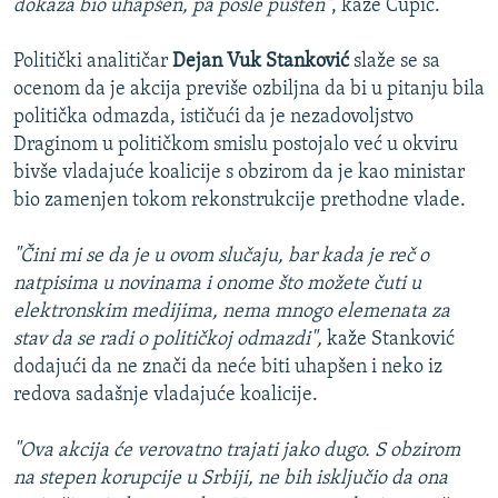
dokaza bio uhapšen, pa posle pušten"
, kaže Čupić.
Politički analitičar
Dejan Vuk Stanković
slaže se sa
ocenom da je akcija previše ozbiljna da bi u pitanju bila
politička odmazda, ističući da je nezadovoljstvo
Draginom u političkom smislu postojalo već u okviru
bivše vladajuće koalicije s obzirom da je kao ministar
bio zamenjen tokom rekonstrukcije prethodne vlade.
"Čini mi se da je u ovom slučaju, bar kada je reč o
natpisima u novinama i onome što možete čuti u
elektronskim medijima, nema mnogo elemenata za
stav da se radi o političkoj odmazdi",
kaže Stanković
dodajući da ne znači da neće biti uhapšen i neko iz
redova sadašnje vladajuće koalicije.
"Ova akcija će verovatno trajati jako dugo. S obzirom
na stepen korupcije u Srbiji, ne bih isključio da ona