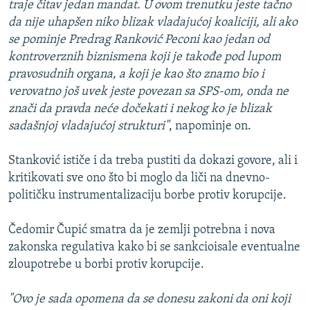
traje čitav jedan mandat. U ovom trenutku jeste tačno
da nije uhapšen niko blizak vladajućoj koaliciji, ali ako
se pominje Predrag Ranković Peconi kao jedan od
kontroverznih biznismena koji je takođe pod lupom
pravosudnih organa, a koji je kao što znamo bio i
verovatno još uvek jeste povezan sa SPS-om, onda ne
znači da pravda neće dočekati i nekog ko je blizak
sadašnjoj vladajućoj strukturi"
, napominje on.
Stanković ističe i da treba pustiti da dokazi govore, ali i
kritikovati sve ono što bi moglo da liči na dnevno-
političku instrumentalizaciju borbe protiv korupcije.
Čedomir Čupić smatra da je zemlji potrebna i nova
zakonska regulativa kako bi se sankcioisale eventualne
zloupotrebe u borbi protiv korupcije.
"Ovo je sada opomena da se donesu zakoni da oni koji