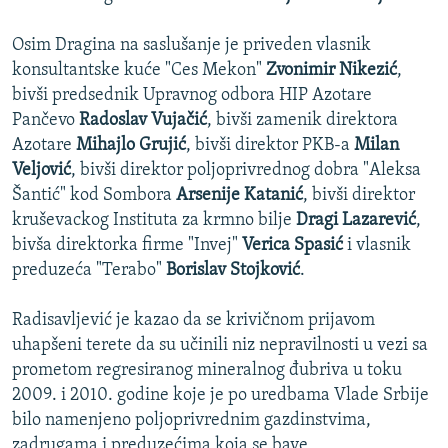
Osim Dragina na saslušanje je priveden vlasnik
konsultantske kuće "Ces Mekon"
Zvonimir Nikezić
,
bivši predsednik Upravnog odbora HIP Azotare
Pančevo
Radoslav Vujačić
, bivši zamenik direktora
Azotare
Mihajlo Grujić
, bivši direktor PKB-a
Milan
Veljović
, bivši direktor poljoprivrednog dobra "Aleksa
Šantić" kod Sombora
Arsenije Katanić
, bivši direktor
kruševackog Instituta za krmno bilje
Dragi Lazarević
,
bivša direktorka firme "Invej"
Verica Spasić
i vlasnik
preduzeća "Terabo"
Borislav Stojković
.
Radisavljević je kazao da se krivičnom prijavom
uhapšeni terete da su učinili niz nepravilnosti u vezi sa
prometom regresiranog mineralnog đubriva u toku
2009. i 2010. godine koje je po uredbama Vlade Srbije
bilo namenjeno poljoprivrednim gazdinstvima,
zadrugama i preduzećima koja se bave