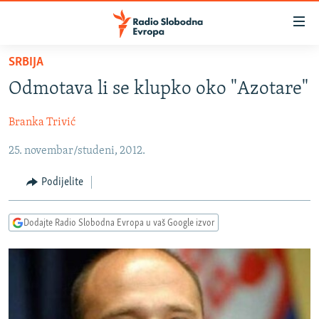
Dostupni
linkovi
Pređite
SRBIJA
na
VIJESTI
Odmotava li se klupko oko "Azotare"
glavni
BOSNA I HERCEGOVINA
sadržaj
Branka Trivić
SRBIJA
Pređite
na
25. novembar/studeni, 2012.
KOSOVO
glavnu
CRNA GORA
navigaciju
Podijelite
Pređite
VIZUELNO
na
Dodajte Radio Slobodna Evropa u vaš Google izvor
PODCASTI
VIDEO
pretragu
RAT U UKRAJINI
FOTOGALERIJE
KINA NA BALKANU
INFOGRAFIKE
RSE PRIČE IZ SVIJETA