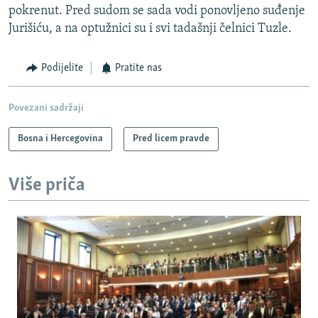
pokrenut. Pred sudom se sada vodi ponovljeno suđenje
Jurišiću, a na optužnici su i svi tadašnji čelnici Tuzle.
Podijelite
Pratite nas
Povezani sadržaji
Bosna i Hercegovina
Pred licem pravde
Više priča