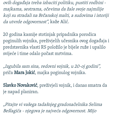
ovih događaja treba izbaciti politiku, pustiti rodbini -
majkama, sestrama, očevima da žale svoje najmilije
koji su stradali na Brčanskoj malti, a sudovima i istoriji
da utvrde odgovornost“,
kaže Alić.
20 godina kasnije stotinjak pripadnika porodica
poginulih vojnika, preživjelih učesnika ovog događaja i
predstavnika vlasti RS položilo je bijele ruže i upalilo
svijeće i time odalo počast mrtvima.
„Izgubila sam sina, redovni vojnik, u 20-oj godini“,
priča
Mara Jokić
, majka poginulog vojnika.
Slavko Novaković
, preživjeli vojnik, i danas smatra da
je napad planiran.
„Pitajte vi vašega tadašnjeg gradonačelnika Selima
Bešlagića - njegova je najveća odgovornost. Mijo