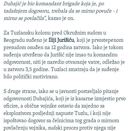
Dubajić je bio komandant brigade koja je, po
tadašnjem dogovoru, trebala da se mirno povuče - i
mirno se povlačila“
, kazao je on.
Za Tuzlansku kolonu pred Okružnim sudom u
Beogradu suđeno je
Iliji Jurišiću
, koji je prvostepenom
presudom osuđen na 12 godina zatvora. Iako je tokom
suđenja utvrđeno da Jurišić nije imao tu komandnu
odgovornost, niti je naredio otvaranje vatre, odležao je
u zatvoru 3,5 godine. Tuzlaci smatraju da je suđenje
bilo politički motivirano.
S druge strane, iako se u javnosti postavljalo pitanje
odgovornosti Dubajića, koji je iz kasarne izmjestio prvo
oficire, a obične vojnike ostavio da zajedno sa
eksplozivom posljednji napuste Tuzlu, i koji nije
ispoštovao dogovor sa čelnicima tog grada o mirnom
povlačenju vojnika, sudski proces protiv njega nije