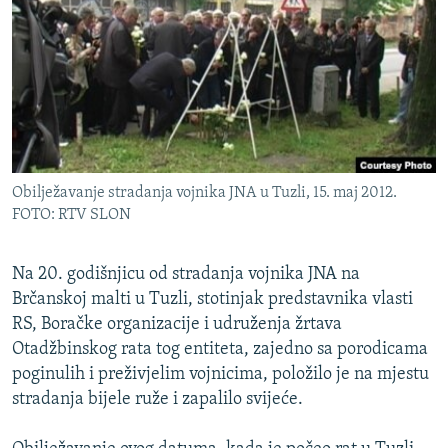
ISPRIČAJ MI
DNEVNO@RSE
SPECIJALI RSE
VIŠE OD NASLOVA
PRATITE NAS
GENOCID U SREBRENICI
Obilježavanje stradanja vojnika JNA u Tuzli, 15. maj 2012.
POPLAVE I KLIZIŠTA U BIH 2024.
FOTO: RTV SLON
TV LIBERTY
Sve RFE/RL stranice
POST SCRIPTUM
Na 20. godišnjicu od stradanja vojnika JNA na
Brčanskoj malti u Tuzli, stotinjak predstavnika vlasti
MOJA EVROPA
RS, Boračke organizacije i udruženja žrtava
TRI DECENIJE OD RATA U BIH
Otadžbinskog rata tog entiteta, zajedno sa porodicama
poginulih i preživjelim vojnicima, položilo je na mjestu
SVE KARTE DEJTONA
stradanja bijele ruže i zapalilo svijeće.
NASTANAK I RASPAD JUGOSLAVIJE