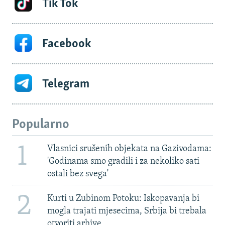
Tik Tok
Facebook
Telegram
Popularno
1
Vlasnici srušenih objekata na Gazivodama:
'Godinama smo gradili i za nekoliko sati
ostali bez svega'
2
Kurti u Zubinom Potoku: Iskopavanja bi
mogla trajati mjesecima, Srbija bi trebala
otvoriti arhive