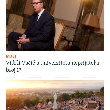
MOST
Vidi li Vučić u univerzitetu neprijatelja
broj 1?