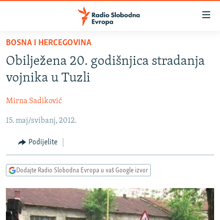
Dostupni
linkovi
Pređite
BOSNA I HERCEGOVINA
na
VIJESTI
Obilježena 20. godišnjica stradanja
glavni
BOSNA I HERCEGOVINA
sadržaj
vojnika u Tuzli
SRBIJA
Pređite
na
Mirna Sadiković
KOSOVO
glavnu
15. maj/svibanj, 2012.
CRNA GORA
navigaciju
Pređite
VIZUELNO
Podijelite
na
PODCASTI
VIDEO
pretragu
Dodajte Radio Slobodna Evropa u vaš Google izvor
RAT U UKRAJINI
FOTOGALERIJE
KINA NA BALKANU
INFOGRAFIKE
RSE PRIČE IZ SVIJETA