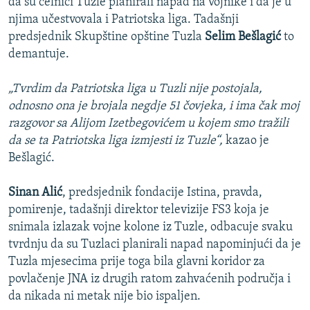
da su čelnici Tuzle planirali napad na vojnike i da je u
njima učestvovala i Patriotska liga. Tadašnji
predsjednik Skupštine opštine Tuzla
Selim Bešlagić
to
demantuje.
„Tvrdim da Patriotska liga u Tuzli nije postojala,
odnosno ona je brojala negdje 51 čovjeka, i ima čak moj
razgovor sa Alijom Izetbegovićem u kojem smo tražili
da se ta Patriotska liga izmjesti iz Tuzle“,
kazao je
Bešlagić.
Sinan Alić
, predsjednik fondacije Istina, pravda,
pomirenje, tadašnji direktor televizije FS3 koja je
snimala izlazak vojne kolone iz Tuzle, odbacuje svaku
tvrdnju da su Tuzlaci planirali napad napominjući da je
Tuzla mjesecima prije toga bila glavni koridor za
povlačenje JNA iz drugih ratom zahvaćenih područja i
da nikada ni metak nije bio ispaljen.