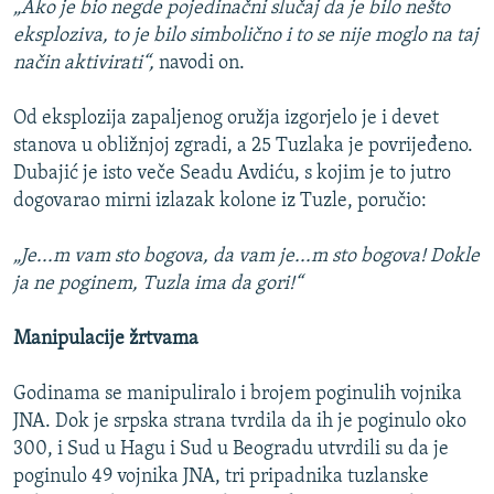
„Ako je bio negde pojedinačni slučaj da je bilo nešto
eksploziva, to je bilo simbolično i to se nije moglo na taj
način aktivirati“,
navodi on.
Od eksplozija zapaljenog oružja izgorjelo je i devet
stanova u obližnjoj zgradi, a 25 Tuzlaka je povrijeđeno.
Dubajić je isto veče Seadu Avdiću, s kojim je to jutro
dogovarao mirni izlazak kolone iz Tuzle, poručio:
„Je...m vam sto bogova, da vam je...m sto bogova! Dokle
ja ne poginem, Tuzla ima da gori!“
Manipulacije žrtvama
Godinama se manipuliralo i brojem poginulih vojnika
JNA. Dok je srpska strana tvrdila da ih je poginulo oko
300, i Sud u Hagu i Sud u Beogradu utvrdili su da je
poginulo 49 vojnika JNA, tri pripadnika tuzlanske