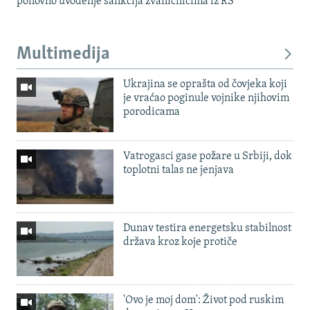
ponovno uvođenje sankcija zvaničnicima iz RS
Multimedija
Ukrajina se oprašta od čovjeka koji
je vraćao poginule vojnike njihovim
porodicama
Vatrogasci gase požare u Srbiji, dok
toplotni talas ne jenjava
Dunav testira energetsku stabilnost
država kroz koje protiče
'Ovo je moj dom': Život pod ruskim