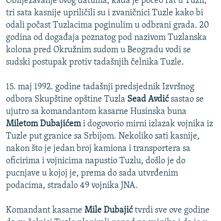
Obilježavanje ovog datuma, kada je počeo rat u Tuzli,
tri sata kasnije upriličili su i zvaničnici Tuzle kako bi
odali počast Tuzlacima poginulim u odbrani grada. 20
godina od događaja poznatog pod nazivom Tuzlanska
kolona pred Okružnim sudom u Beogradu vodi se
sudski postupak protiv tadašnjih čelnika Tuzle.
15. maj 1992. godine tadašnji predsjednik Izvršnog
odbora Skupštine opštine Tuzla
Sead Avdić
sastao se
ujutro sa komandantom kasarne Husinska buna
Miletom Dubajićem
i dogovorio mirni izlazak vojnika iz
Tuzle put granice sa Srbijom. Nekoliko sati kasnije,
nakon što je jedan broj kamiona i transportera sa
oficirima i vojnicima napustio Tuzlu, došlo je do
pucnjave u kojoj je, prema do sada utvrđenim
podacima, stradalo 49 vojnika JNA.
Komandant kasarne
Mile Dubajić
tvrdi sve ove godine