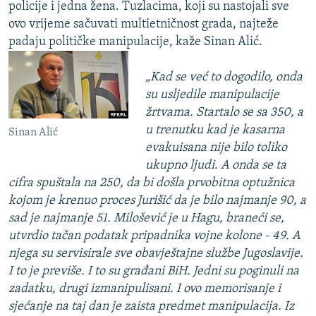
policije i jedna žena. Tuzlacima, koji su nastojali sve
ovo vrijeme sačuvati multietničnost grada, najteže
padaju političke manipulacije, kaže Sinan Alić.
„Kad se već to dogodilo, onda
su usljedile manipulacije
žrtvama. Startalo se sa 350, a
u trenutku kad je kasarna
Sinan Alić
evakuisana nije bilo toliko
ukupno ljudi. A onda se ta
cifra spuštala na 250, da bi došla prvobitna optužnica
kojom je krenuo proces Jurišić da je bilo najmanje 90, a
sad je najmanje 51. Milošević je u Hagu, braneći se,
utvrdio tačan podatak pripadnika vojne kolone - 49. A
njega su servisirale sve obavještajne službe Jugoslavije.
I to je previše. I to su građani BiH. Jedni su poginuli na
zadatku, drugi izmanipulisani. I ovo memorisanje i
sjećanje na taj dan je zaista predmet manipulacija. Iz