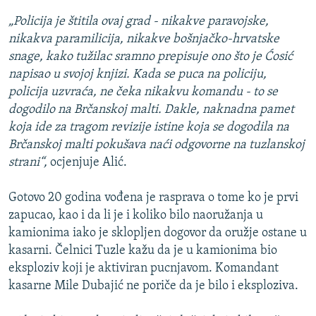
„Policija je štitila ovaj grad - nikakve paravojske,
nikakva paramilicija, nikakve bošnjačko-hrvatske
snage, kako tužilac sramno prepisuje ono što je Ćosić
napisao u svojoj knjizi. Kada se puca na policiju,
policija uzvraća, ne čeka nikakvu komandu - to se
dogodilo na Brčanskoj malti. Dakle, naknadna pamet
koja ide za tragom revizije istine koja se dogodila na
Brčanskoj malti pokušava naći odgovorne na tuzlanskoj
strani“,
ocjenjuje Alić.
Gotovo 20 godina vođena je rasprava o tome ko je prvi
zapucao, kao i da li je i koliko bilo naoružanja u
kamionima iako je sklopljen dogovor da oružje ostane u
kasarni. Čelnici Tuzle kažu da je u kamionima bio
eksploziv koji je aktiviran pucnjavom. Komandant
kasarne Mile Dubajić ne poriče da je bilo i eksploziva.