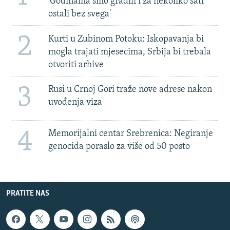
'Godinama smo gradili i za nekoliko sati
ostali bez svega'
2
Kurti u Zubinom Potoku: Iskopavanja bi
mogla trajati mjesecima, Srbija bi trebala
otvoriti arhive
3
Rusi u Crnoj Gori traže nove adrese nakon
uvođenja viza
4
Memorijalni centar Srebrenica: Negiranje
genocida poraslo za više od 50 posto
PRATITE NAS