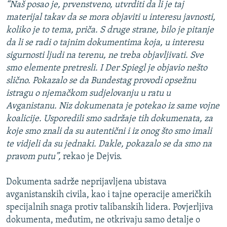
“Naš posao je, prvenstveno, utvrditi da li je taj
materijal takav da se mora objaviti u interesu javnosti,
koliko je to tema, priča. S druge strane, bilo je pitanje
da li se radi o tajnim dokumentima koja, u interesu
sigurnosti ljudi na terenu, ne treba objavljivati. Sve
smo elemente pretresli. I Der
Spiegl je objavio nešto
slično. Pokazalo se da Bundestag provodi opsežnu
istragu o njemačkom sudjelovanju u ratu u
Avganistanu. Niz dokumenata je potekao iz same vojne
koalicije. Usporedili smo sadržaje tih dokumenata, za
koje smo znali da su autentični i iz onog što smo imali
te vidjeli da su jednaki. Dakle, pokazalo se da smo na
pravom putu”,
rekao je Dejvis.
Dokumenta sadrže neprijavljena ubistava
avganistanskih civila, kao i tajne operacije američkih
specijalnih snaga protiv talibanskih lidera. Povjerljiva
dokumenta, međutim, ne otkrivaju samo detalje o