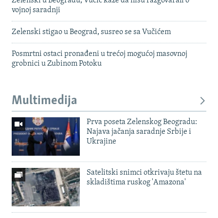
Zelenski u Beogradu, Vučić kaže da nisu razgovarali o
vojnoj saradnji
Zelenski stigao u Beograd, susreo se sa Vučićem
Posmrtni ostaci pronađeni u trećoj mogućoj masovnoj
grobnici u Zubinom Potoku
Multimedija
Prva poseta Zelenskog Beogradu:
Najava jačanja saradnje Srbije i
Ukrajine
Satelitski snimci otkrivaju štetu na
skladištima ruskog 'Amazona'