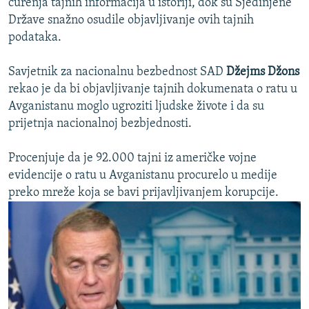
curenja tajnih informacija u istoriji, dok su Sjedinjene
Države snažno osudile objavljivanje ovih tajnih
podataka.
Savjetnik za nacionalnu bezbednost SAD
Džejms Džons
rekao je da bi objavljivanje tajnih dokumenata o ratu u
Avganistanu moglo ugroziti ljudske živote i da su
prijetnja nacionalnoj bezbjednosti.
Procenjuje da je 92.000 tajni iz američke vojne
evidencije o ratu u Avganistanu procurelo u medije
preko mreže koja se bavi prijavljivanjem korupcije.