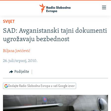
Dostupni
linkovi
Pređite
SVIJET
na
VIJESTI
SAD: Avganistanski tajni dokumenti
glavni
BOSNA I HERCEGOVINA
sadržaj
ugrožavaju bezbednost
SRBIJA
Pređite
na
Biljana Jovićević
KOSOVO
glavnu
26. juli/srpanj, 2010.
CRNA GORA
navigaciju
Pređite
VIZUELNO
Podijelite
na
PODCASTI
VIDEO
pretragu
Dodajte Radio Slobodna Evropa u vaš Google izvor
RAT U UKRAJINI
FOTOGALERIJE
KINA NA BALKANU
INFOGRAFIKE
RSE PRIČE IZ SVIJETA