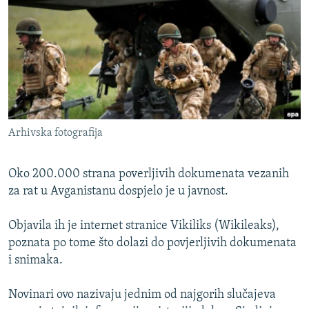
ISPRIČAJ MI
DNEVNO@RSE
SPECIJALI RSE
VIŠE OD NASLOVA
PRATITE NAS
GENOCID U SREBRENICI
Arhivska fotografija
POPLAVE I KLIZIŠTA U BIH 2024.
TV LIBERTY
Sve RFE/RL stranice
Oko 200.000 strana poverljivih dokumenata vezanih
POST SCRIPTUM
za rat u Avganistanu dospjelo je u javnost.
MOJA EVROPA
Objavila ih je internet stranice Vikiliks (Wikileaks),
TRI DECENIJE OD RATA U BIH
poznata po tome što dolazi do povjerljivih dokumenata
i snimaka.
SVE KARTE DEJTONA
NASTANAK I RASPAD JUGOSLAVIJE
Novinari ovo nazivaju jednim od najgorih slučajeva