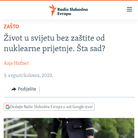
Dostupni
linkovi
Pređite
ZAŠTO
na
VIJESTI
Život u svijetu bez zaštite od
glavni
BOSNA I HERCEGOVINA
sadržaj
nuklearne prijetnje. Šta sad?
SRBIJA
Pređite
na
Asja Hafner
KOSOVO
glavnu
3. avgust/kolovoz, 2023.
CRNA GORA
navigaciju
Pređite
VIZUELNO
Podijelite
na
PODCASTI
VIDEO
pretragu
Dodajte Radio Slobodna Evropa u vaš Google izvor
RAT U UKRAJINI
FOTOGALERIJE
KINA NA BALKANU
INFOGRAFIKE
RSE PRIČE IZ SVIJETA