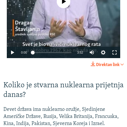
Auto
0:00
3:52
240p
Direktan link
360p
480p
Koliko je stvarna nuklearna prijetnja
720p
danas?
1080p
Auto
240p
360p
480p
Devet država ima nuklearno oružje, Sjedinjene
Američke Države, Rusija, Velika Britanija, Francuska,
720p
1080p
Kina, Indija, Pakistan, Sjeverna Koreja i Izrael.