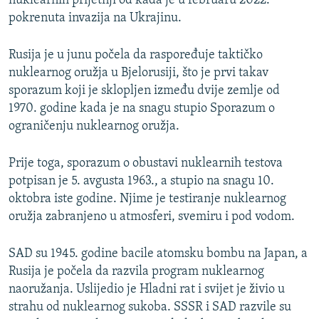
nuklearnih prijetnji od kada je u februaru 2022.
pokrenuta invazija na Ukrajinu.
Rusija je u junu počela da raspoređuje taktičko
nuklearnog oružja u Bjelorusiji, što je prvi takav
sporazum koji je sklopljen između dvije zemlje od
1970. godine kada je na snagu stupio Sporazum o
ograničenju nuklearnog oružja.
Prije toga, sporazum o obustavi nuklearnih testova
potpisan je 5. avgusta 1963., a stupio na snagu 10.
oktobra iste godine. Njime je testiranje nuklearnog
oružja zabranjeno u atmosferi, svemiru i pod vodom.
SAD su 1945. godine bacile atomsku bombu na Japan, a
Rusija je počela da razvila program nuklearnog
naoružanja. Uslijedio je Hladni rat i svijet je živio u
strahu od nuklearnog sukoba. SSSR i SAD razvile su