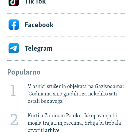
Tik Tok
Facebook
Telegram
Popularno
1
Vlasnici srušenih objekata na Gazivodama:
'Godinama smo gradili i za nekoliko sati
ostali bez svega'
2
Kurti u Zubinom Potoku: Iskopavanja bi
mogla trajati mjesecima, Srbija bi trebala
otvoriti arhive