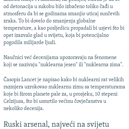
od detonacija u sukobu bilo izbačeno toliko čađi u
atmosferu da bi se godinama smanjio uticaj sunčevih
zraka. To bi dovelo do smanjenja globalne
temperature, a kao posljedicu propadali bi usjevi što bi
opet izazvalo glad u svijetu, koja bi potencijalno
pogodila milijarde ljudi.
Naučnici već decenijama upozoravaju na fenomene
koji se nazivaju "nuklearna jesen" ili "nuklearna zima".
Časopis Lancet je napisao kako bi nuklearni rat velikih
razmjera uzrokovao nuklearnu zimu sa temperaturama
koje bi širom planete pale za, u prosjeku, 10 stepeni
Celzijusa, što bi usmrtilo većinu čovječanstva u
nekoliko decenija.
Ruski arsenal, najveći na svijetu