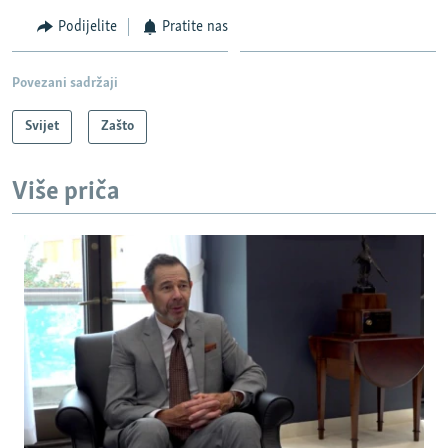
Podijelite
Pratite nas
Povezani sadržaji
Svijet
Zašto
Više priča