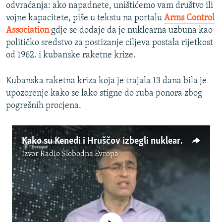
odvraćanja: ako napadnete, uništićemo vam društvo ili
vojne kapacitete, piše u tekstu na portalu
Arms Control
Association
gdje se dodaje da je nuklearna uzbuna kao
političko sredstvo za postizanje ciljeva postala rijetkost
od 1962. i kubanske raketne krize.
Kubanska raketna kriza koja je trajala 13 dana bila je
upozorenje kako se lako stigne do ruba ponora zbog
pogrešnih procjena.
Kako su Kenedi i Hruščov izbegli nuklearni rat?
Izvor
Radio Slobodna Evropa
No media source currently available