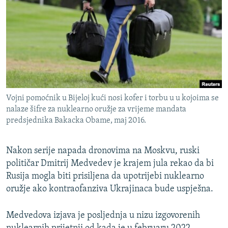
ISPRIČAJ MI
DNEVNO@RSE
SPECIJALI RSE
VIŠE OD NASLOVA
PRATITE NAS
GENOCID U SREBRENICI
Vojni pomoćnik u Bijeloj kući nosi kofer i torbu u u kojoima se
POPLAVE I KLIZIŠTA U BIH 2024.
nalaze šifre za nuklearno oružje za vrijeme mandata
TV LIBERTY
Sve RFE/RL stranice
predsjednika Bakacka Obame, maj 2016.
POST SCRIPTUM
Nakon serije napada dronovima na Moskvu, ruski
MOJA EVROPA
političar Dmitrij Medvedev je krajem jula rekao da bi
TRI DECENIJE OD RATA U BIH
Rusija mogla biti prisiljena da upotrijebi nuklearno
oružje ako kontraofanziva Ukrajinaca bude uspješna.
SVE KARTE DEJTONA
NASTANAK I RASPAD JUGOSLAVIJE
Medvedova izjava je posljednja u nizu izgovorenih