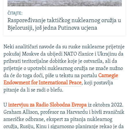
ČITAJTE:
Raspoređivanje taktičkog nuklearnog oružja u
Bjelorusiji, još jedna Putinova ucjena
Neki analitičari navode da su ruske nuklearne prijetnje
pokušaj Moskve da ubijedi NATO članice i Ukrajinu da
prihvati teritorijalne dobitke koje je ostvarila, ali da
prijetnje o upotrebi nuklearnog oružja ne znače nužno
da će do toga doći, piše u tekstu na portalu
Carnegie
Endowment for International Peace
,
koji postavlja
pitanje da li se radi o blefu.
U
intervjuu za Radio Slobodna Evropa
iz oktobra 2022.
Graham Allison, profesor na Harvardu i bivši zvaničnik
američke odbrane, ekspert za pitanja nuklearnog
oružja, Rusiju, Kinu i sigurnosno planiranje rekao je da