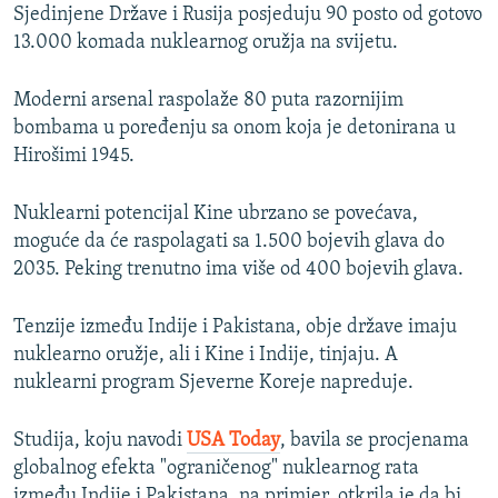
Sjedinjene Države i Rusija posjeduju 90 posto od gotovo
13.000 komada nuklearnog oružja na svijetu.
Moderni arsenal raspolaže 80 puta razornijim
bombama u poređenju sa onom koja je detonirana u
Hirošimi 1945.
Nuklearni potencijal Kine ubrzano se povećava,
moguće da će raspolagati sa 1.500 bojevih glava do
2035. Peking trenutno ima više od 400 bojevih glava.
Tenzije između Indije i Pakistana, obje države imaju
nuklearno oružje, ali i Kine i Indije, tinjaju. A
nuklearni program Sjeverne Koreje napreduje.
Studija, koju navodi
USA Today
, bavila se procjenama
globalnog efekta "ograničenog" nuklearnog rata
između Indije i Pakistana, na primjer, otkrila je da bi