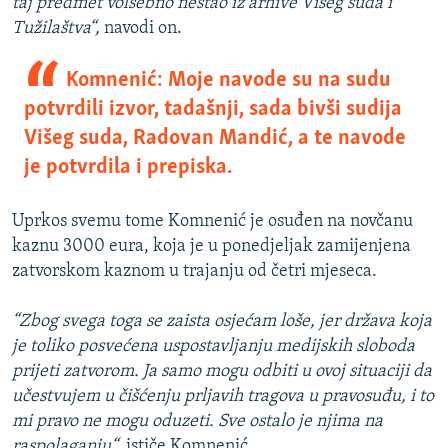
taj predmet volšebno nestao iz arhive Višeg suda i
Tužilaštva“,
navodi on.
Komnenić: Moje navode su na sudu
potvrdili izvor, tadašnji, sada bivši sudija
Višeg suda, Radovan Mandić, a te navode
je potvrdila i prepiska.
Uprkos svemu tome Komnenić je osuđen na novčanu
kaznu 3000 eura, koja je u ponedjeljak zamijenjena
zatvorskom kaznom u trajanju od četri mjeseca.
“Zbog svega toga se zaista osjećam loše, jer država koja
je toliko posvećena uspostavljanju medijskih sloboda
prijeti zatvorom. Ja samo mogu odbiti u ovoj situaciji da
učestvujem u čišćenju prljavih tragova u pravosuđu, i to
mi pravo ne mogu oduzeti. Sve ostalo je njima na
raspolaganju“,
ističe Komnenić.