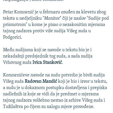
Petar Komnenić je u februaru osuđen za klevetu zbog
teksta u nedjeljniku "Monitor" čiji je naslov "Sudije pod
prismotrom" u kome je pisao o nezakonitim mjerama
tajnog nadzora protiv više sudija Višeg suda u
Podgorici.
Među sudijama koji se navode u tekstu bio je i
nekadašnji predsjednik tog suda, a sada sudija
Vrhovnog suda
Ivica Stanković
.
Komnenićeve navode na sudu potvrdio je bivši sudija
Višeg suda
Radovan Mandić
koji je bio i izvor u tekstu,
a sudu je u dokaznom postupku dostavljena i prepiska
nadležnih iz koje se vidi da je predmet o mjerama
tajnog nadzora volšebno nestao iz arhive Višeg suda i
Tužilaštva po čijem su nalogu mjere provođene.