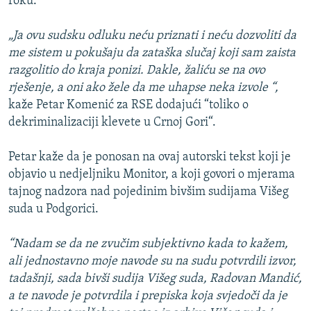
roku.
„Ja ovu sudsku odluku neću priznati i neću dozvoliti da
me sistem u pokušaju da zataška slučaj koji sam zaista
razgolitio do kraja ponizi. Dakle, žaliću se na ovo
rješenje, a oni ako žele da me uhapse neka izvole “,
kaže Petar Komenić za RSE dodajući “toliko o
dekriminalizaciji klevete u Crnoj Gori“.
Petar kaže da je ponosan na ovaj autorski tekst koji je
objavio u nedjeljniku Monitor, a koji govori o mjerama
tajnog nadzora nad pojedinim bivšim sudijama Višeg
suda u Podgorici.
“Nadam se da ne zvučim subjektivno kada to kažem,
ali jednostavno moje navode su na sudu potvrdili izvor,
tadašnji, sada bivši sudija Višeg suda, Radovan Mandić,
a te navode je potvrdila i prepiska koja svjedoči da je