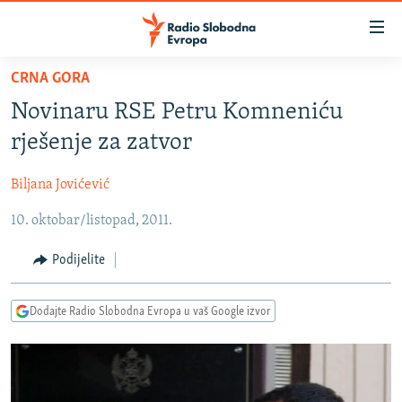
Dostupni
linkovi
Pređite
CRNA GORA
na
VIJESTI
Novinaru RSE Petru Komneniću
glavni
BOSNA I HERCEGOVINA
sadržaj
rješenje za zatvor
SRBIJA
Pređite
na
Biljana Jovićević
KOSOVO
glavnu
10. oktobar/listopad, 2011.
CRNA GORA
navigaciju
Pređite
VIZUELNO
Podijelite
na
PODCASTI
VIDEO
pretragu
Dodajte Radio Slobodna Evropa u vaš Google izvor
RAT U UKRAJINI
FOTOGALERIJE
KINA NA BALKANU
INFOGRAFIKE
RSE PRIČE IZ SVIJETA