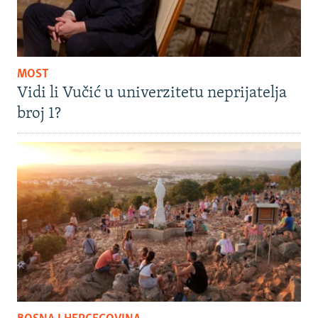
MOST
Vidi li Vučić u univerzitetu neprijatelja
broj 1?