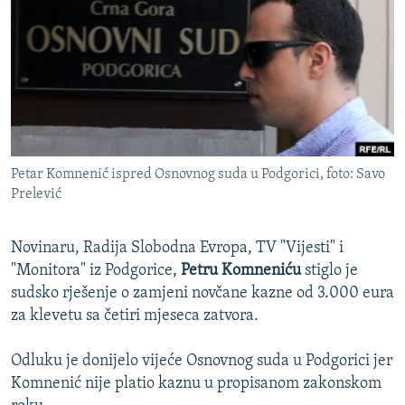
ISPRIČAJ MI
DNEVNO@RSE
SPECIJALI RSE
VIŠE OD NASLOVA
PRATITE NAS
GENOCID U SREBRENICI
Petar Komnenić ispred Osnovnog suda u Podgorici, foto: Savo
POPLAVE I KLIZIŠTA U BIH 2024.
Prelević
TV LIBERTY
Sve RFE/RL stranice
POST SCRIPTUM
Novinaru, Radija Slobodna Evropa, TV "Vijesti" i
"Monitora" iz Podgorice,
Petru Komneniću
stiglo je
MOJA EVROPA
sudsko rješenje o zamjeni novčane kazne od 3.000 eura
TRI DECENIJE OD RATA U BIH
za klevetu sa četiri mjeseca zatvora.
SVE KARTE DEJTONA
Odluku je donijelo vijeće Osnovnog suda u Podgorici jer
NASTANAK I RASPAD JUGOSLAVIJE
Komnenić nije platio kaznu u propisanom zakonskom