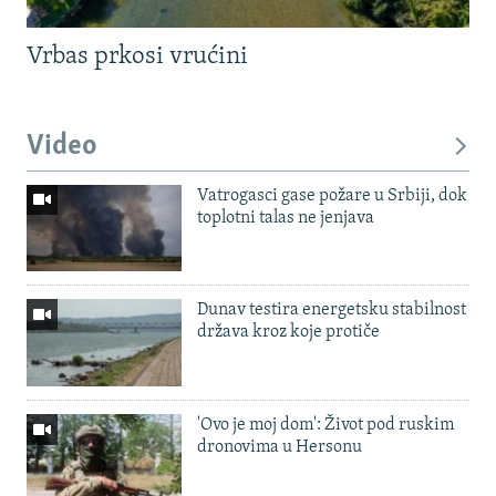
Vrbas prkosi vrućini
Video
Vatrogasci gase požare u Srbiji, dok
toplotni talas ne jenjava
Dunav testira energetsku stabilnost
država kroz koje protiče
'Ovo je moj dom': Život pod ruskim
dronovima u Hersonu