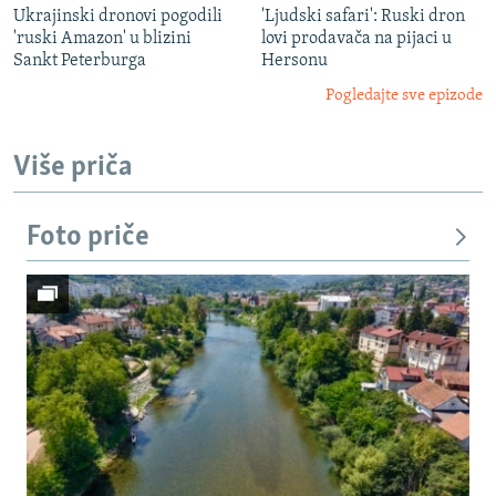
Ukrajinski dronovi pogodili
'Ljudski safari': Ruski dron
'ruski Amazon' u blizini
lovi prodavača na pijaci u
Sankt Peterburga
Hersonu
Pogledajte sve epizode
Više priča
Foto priče