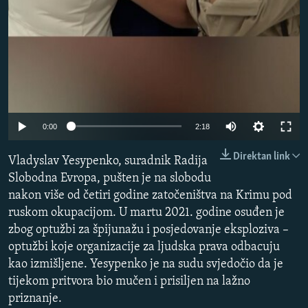
Auto
0:00
2:18
240p
Direktan link
Vladyslav Yesypenko, suradnik Radija
360p
Slobodna Evropa, pušten je na slobodu
nakon više od četiri godine zatočeništva na Krimu pod
480p
ruskom okupacijom. U martu 2021. godine osuđen je
720p
zbog optužbi za špijunažu i posjedovanje eksploziva –
1080p
optužbi koje organizacije za ljudska prava odbacuju
kao izmišljene. Yesypenko je na sudu svjedočio da je
tijekom pritvora bio mučen i prisiljen na lažno
priznanje.