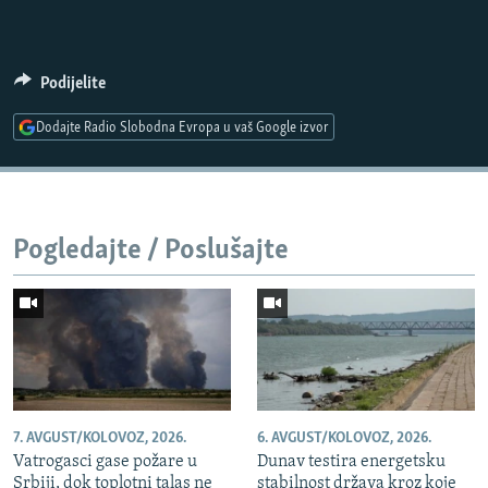
Podijelite
Auto
240p
360p
480p
Dodajte Radio Slobodna Evropa u vaš Google izvor
720p
1080p
Pogledajte / Poslušajte
7. AVGUST/KOLOVOZ, 2026.
6. AVGUST/KOLOVOZ, 2026.
Vatrogasci gase požare u
Dunav testira energetsku
Srbiji, dok toplotni talas ne
stabilnost država kroz koje