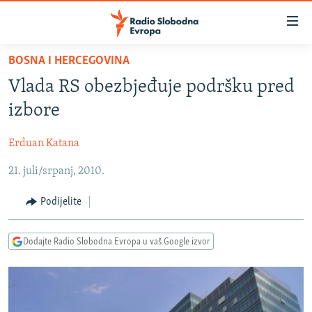
Dostupni
linkovi
Pređite
BOSNA I HERCEGOVINA
na
VIJESTI
Vlada RS obezbjeđuje podršku pred
glavni
BOSNA I HERCEGOVINA
sadržaj
izbore
SRBIJA
Pređite
na
Erduan Katana
KOSOVO
glavnu
21. juli/srpanj, 2010.
CRNA GORA
navigaciju
Pređite
VIZUELNO
Podijelite
na
PODCASTI
VIDEO
pretragu
Dodajte Radio Slobodna Evropa u vaš Google izvor
RAT U UKRAJINI
FOTOGALERIJE
KINA NA BALKANU
INFOGRAFIKE
RSE PRIČE IZ SVIJETA