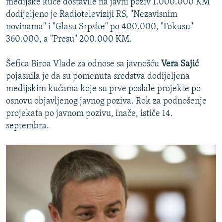
medijske kuće dostavile na javni poziv 1.000.000 KM
dodijeljeno je Radioteleviziji RS, "Nezavisnim
novinama" i "Glasu Srpske" po 400.000, "Fokusu"
360.000, a "Presu" 200.000 KM.
Šefica Biroa Vlade za odnose sa javnošću
Vera Sajić
pojasnila je da su pomenuta sredstva dodijeljena
medijskim kućama koje su prve poslale projekte po
osnovu objavljenog javnog poziva. Rok za podnošenje
projekata po javnom pozivu, inače, ističe 14.
septembra.