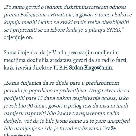
„To samo govori o jednom diskriminatorskom odnosu
prema Bošnjacima i Hrvatima, a govori o tome i kako se
kupuju mediji i kako na svaki način treba obezbijediti
se i pripremiti se za izbore kada je u pitanju SNSD,“
ocjenjuje on.
Sama činjenica da je Vlada prvo svojim omiljenim
medijima dodijelila sredstava govori da se radi o farsi,
kaže izvršni direktor TI BiH
Srđan Blagovčanin
.
„Sama činjenica da se dijele pare u predizbornom
periodu je poprilično neprihvatljiva. Druga stvar da su
podijelili pare 15 dana nakon raspisivanja oglasa, iako
je rok bio 90 dana, govori u prilog tezi da nisu ni imali
namjeru napraviti bilo kakav transparentan način
dodjele, već da je bilo jasno kome su te pare unaprijed
bile namijenjene i da je to sad realizovano,“
kaže