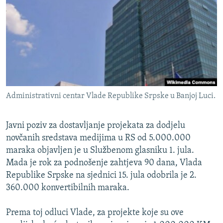
ISPRIČAJ MI
DNEVNO@RSE
SPECIJALI RSE
VIŠE OD NASLOVA
PRATITE NAS
GENOCID U SREBRENICI
Administrativni centar Vlade Republike Srpske u Banjoj Luci.
POPLAVE I KLIZIŠTA U BIH 2024.
TV LIBERTY
Sve RFE/RL stranice
Javni poziv za dostavljanje projekata za dodjelu
POST SCRIPTUM
novčanih sredstava medijima u RS od 5.000.000
maraka objavljen je u Službenom glasniku 1. jula.
MOJA EVROPA
Mada je rok za podnošenje zahtjeva 90 dana, Vlada
TRI DECENIJE OD RATA U BIH
Republike Srpske na sjednici 15. jula odobrila je 2.
360.000 konvertibilnih maraka.
SVE KARTE DEJTONA
NASTANAK I RASPAD JUGOSLAVIJE
Prema toj odluci Vlade, za projekte koje su ove