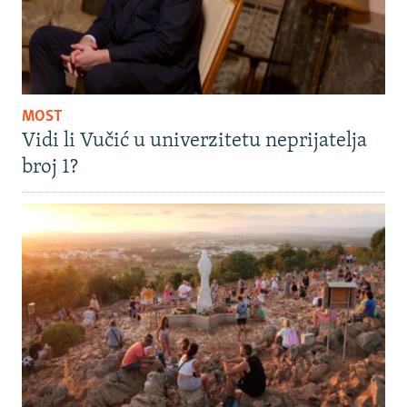
MOST
Vidi li Vučić u univerzitetu neprijatelja
broj 1?