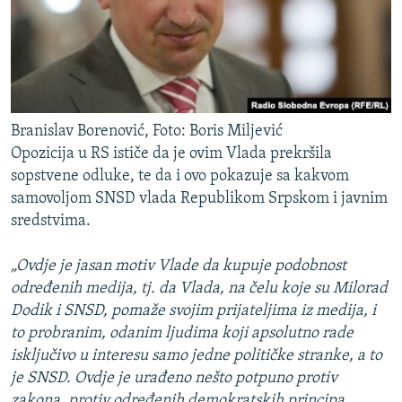
Branislav Borenović, Foto: Boris Miljević
Opozicija u RS ističe da je ovim Vlada prekršila
sopstvene odluke, te da i ovo pokazuje sa kakvom
samovoljom SNSD vlada Republikom Srpskom i javnim
sredstvima.
„Ovdje je jasan motiv Vlade da kupuje podobnost
određenih medija, tj. da Vlada, na čelu koje su Milorad
Dodik i SNSD, pomaže svojim prijateljima iz medija, i
to probranim, odanim ljudima koji apsolutno rade
isključivo u interesu samo jedne političke stranke, a to
je SNSD. Ovdje je urađeno nešto potpuno protiv
zakona, protiv određenih demokratskih principa.