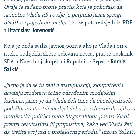
Ovdje je rađeno protiv pravila koje je pokušala da
nametne Vlada RS i ovdje je potpuno jasna sprega
SNSD-a i pojedinih medija",
kaže potpredsjednik PDP-
a
Branislav Borenović
.
Koja je onda svrha javnog poziva ako je Vlada i prije
isteka podijelila skoro polovinu novca, pita se poslanik
SDA u Narodnoj skupštini Republike Srpske
Ramiz
Salkić
.
„Jasno je da se tu radi o manipulaciji, zloupotrebi i
davanju sredstava točno određenim medijskim
kućama. Jasno je da Vlada želi time da obezbijedi sebi
podršku unutar tih medijskih kuća, odnosno da njihova
uređivačka politika bude blagonaklona prema Vladi,
prema rezultatima ili propustima, kako već Vlada želi
da tretira svoj rad u proteklom periodu,“
smatra Salkić.