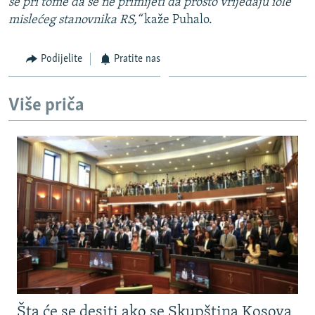
se pri tome da se ne primijeti da prosto vrijeđaju iole
mislećeg stanovnika RS,“
kaže Puhalo.
Podijelite
Pratite nas
Više priča
Šta će se desiti ako se Skupština Kosova