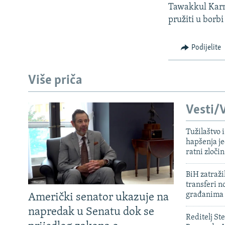
Tawakkul Karm
pružiti u borbi
Podijelite
Više priča
Vesti/V
Tužilaštvo
hapšenja j
ratni zloči
BiH zatražil
transferi n
građanima
Američki senator ukazuje na
napredak u Senatu dok se
Reditelj St