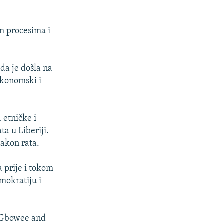
m procesima i
da je došla na
 ekonomski i
 etničke i
a u Liberiji.
nakon rata.
 prije i tokom
mokratiju i
h Gbowee and