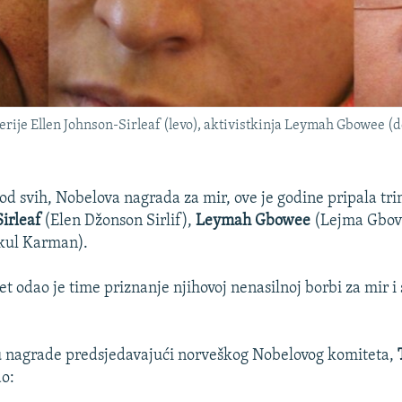
rije Ellen Johnson-Sirleaf (levo), aktivistkinja Leymah Gbowee (
 od svih, Nobelova nagrada za mir, ove je godine pripala t
irleaf
(Elen Džonson Sirlif),
Leymah Gbowee
(Lejma Gbovi
kul Karman).
t odao je time priznanje njihovoj nenasilnoj borbi za mir i 
u nagrade predsjedavajući norveškog Nobelovog komiteta,
ao: