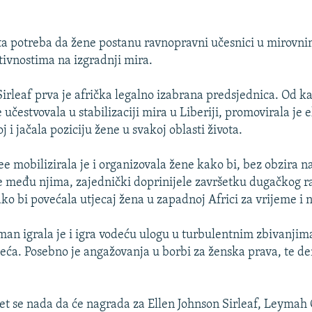
uta potreba da žene postanu ravnopravni učesnici u mirovni
tivnostima na izgradnji mira.
Sirleaf prva je afrička legalno izabrana predsjednica. Od ka
e učestvovala u stabilizaciji mira u Liberiji, promovirala je
j i jačala poziciju žene u svakoj oblasti života.
mobilizirala je i organizovala žene kako bi, bez obzira na
e među njima, zajednički doprinijele završetku dugačkog rat
ako bi povećala utjecaj žena u zapadnoj Africi za vrijeme i 
n igrala je i igra vodeću ulogu u turbulentnim zbivanjima
eća. Posebno je angažovanja u borbi za ženska prava, te de
t se nada da će nagrada za Ellen Johnson Sirleaf, Leyma