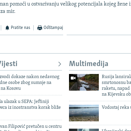
an pomoći u ostvarivanju velikog potencijala kojeg žene 
 za mir.
Pratite nas
Odštampaj
ijesti
Multimedija
 izvodi dokaze nakon nedavnog
Rusija lansiral
edne osobe zbog sumnje na
smrtonosnu ba
n na Kosovu
raketu, napad
na Kijevsku ob
a ulazak u SEPA: Jeftiniji
ovca iz inostranstva korak bliže
Vodostaj reka 
evan Filipović pretučen u centru