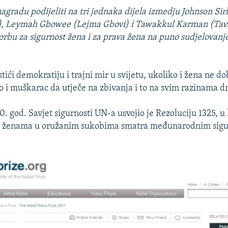
agradu podijeliti na tri jednaka dijela izmedju Johnson Sir
f), Leymah Gbowee (Lejma Gbovi) i Tawakkul Karman (Ta
orbu za sigurnost žena i za prava žena na puno sudjelovanje
i demokratiju i trajni mir u svijetu, ukoliko i žena ne dob
 i muškarac da utječe na zbivanja i to na svim razinama d
 god. Savjet sigurnosti UN-a usvojio je Rezoluciju 1325, u 
ad ženama u oružanim sukobima smatra međunarodnim sig