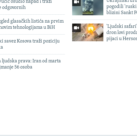
Ukrajinski dr
učić osudio napad i traži
pogodili 'rusk
e odgovornih
blizini Sankt 
zgled glasačkih listića na prvim
'Ljudski safari
 novim tehnologijama u BiH
dron lovi prod
pijaci u Herso
 savez Kosova traži poziciju
ka
 ljudska prava: Iran od marta
jmanje 56 osoba