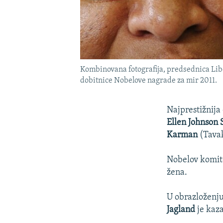
Kombinovana fotografija, predsednica Libe
dobitnice Nobelove nagrade za mir 2011.
Najprestižnija
Ellen Johnson S
Karman
(Tava
Nobelov komite
žena.
U obrazloženj
Jagland
je kaz