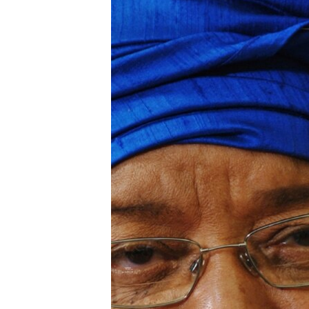
ISPRIČAJ MI
DNEVNO@RSE
SPECIJALI RSE
VIŠE OD NASLOVA
GENOCID U SREBRENICI
POPLAVE I KLIZIŠTA U BIH 2024.
TV LIBERTY
POST SCRIPTUM
MOJA EVROPA
TRI DECENIJE OD RATA U BIH
SVE KARTE DEJTONA
NASTANAK I RASPAD JUGOSLAVIJE