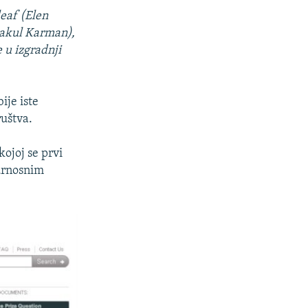
leaf (Elen
vakul Karman),
 u izgradnji
ije iste
ruštva.
kojoj se prvi
urnosnim