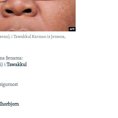
desno), i Tawakkul Karman iz Jemena,
rima ženama:
) i
Tawakkul
sigurnost
Thorbjorn