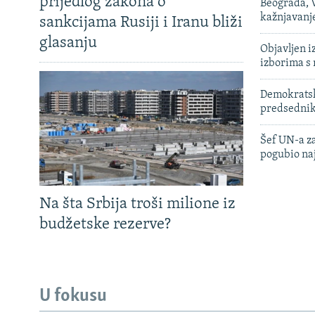
prijedlog zakona o
Beograda, V
kažnjavanj
sankcijama Rusiji i Iranu bliži
glasanju
Objavljen i
izborima s
Demokratski
predsedni
Šef UN-a za
pogubio na
Na šta Srbija troši milione iz
budžetske rezerve?
U fokusu