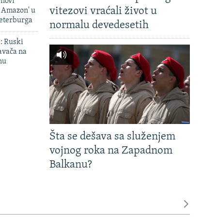
onovi
vitezovi vraćali život u
i Amazon' u
Peterburga
normalu devedesetih
': Ruski
avača na
nu
Šta se dešava sa služenjem
vojnog roka na Zapadnom
Balkanu?