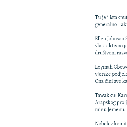
Tu je i istakn
generalno - ak
Ellen Johnson 
vlast aktivno j
društveni razvo
Leymah Gbowee 
vjerske podjel
Ona čini sve k
Tawakkul Karma
Arapskog prolj
mir u Jemenu.
Nobelov komite