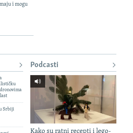
imaju i mogu
Podcasti
a
lističku
 dronovima
last
u Srbiji
Kako su ratni recepti i lego-