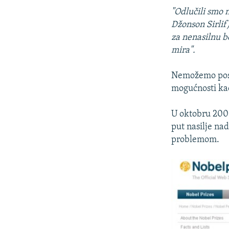
"Odlučili smo n
Džonson Sirli
za nenasilnu b
mira".
Nemožemo postić
mogućnosti kao
U oktobru 2000.
put nasilje n
problemom.