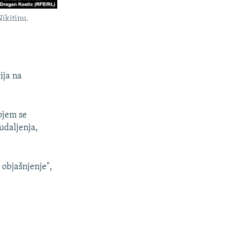
Nikitinu.
ija na
ojem se
 udaljenja,
 objašnjenje",