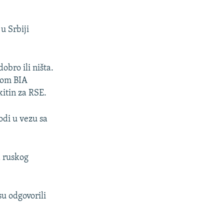
u Srbiji
obro ili ništa.
orom BIA
kitin za RSE.
odi u vezu sa
a ruskog
u odgovorili