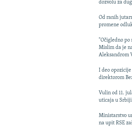
dozvolu za dug
Od ranih jutar
promene odlu
"Očigledno po m
Mislim da je n
Aleksandrom Vu
I deo opozicij
direktorom Be
Vulin od 11. j
uticaja u Srbiji
Ministarstvo u
na upit RSE za