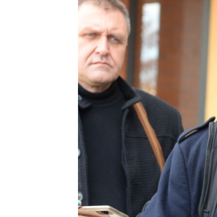
ISPRIČAJ MI
DNEVNO@RSE
SPECIJALI RSE
VIŠE OD NASLOVA
GENOCID U SREBRENICI
POPLAVE I KLIZIŠTA U BIH 2024.
TV LIBERTY
POST SCRIPTUM
MOJA EVROPA
TRI DECENIJE OD RATA U BIH
SVE KARTE DEJTONA
NASTANAK I RASPAD JUGOSLAVIJE