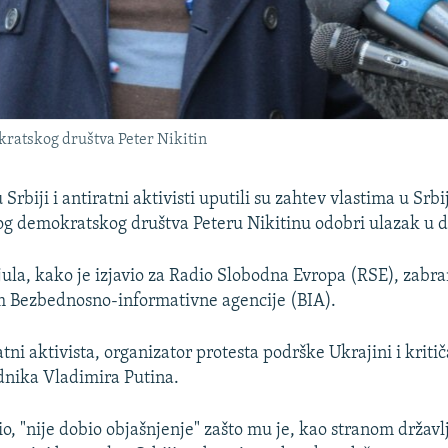
kratskog društva Peter Nikitin
 Srbiji i antiratni aktivisti uputili su zahtev vlastima u Srbi
g demokratskog društva Peteru Nikitinu odobri ulazak u d
 jula, kako je izjavio za Radio Slobodna Evropa (RSE), zabr
m Bezbednosno-informativne agencije (BIA).
atni aktivista, organizator protesta podrške Ukrajini i kritič
dnika Vladimira Putina.
io, "nije dobio objašnjenje" zašto mu je, kao stranom državl