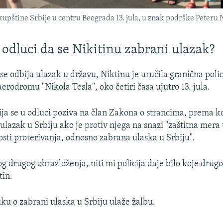
kupštine Srbije u centru Beograda 13. jula, u znak podrške Peteru 
u odluci da se Nikitinu zabrani ulazak?
e odbija ulazak u državu, Niktinu je uručila granična polic
rodromu "Nikola Tesla", oko četiri časa ujutro 13. jula.
ija se u odluci poziva na član Zakona o strancima, prema k
ulazak u Srbiju ako je protiv njega na snazi "zaštitna mera
ti proterivanja, odnosno zabrana ulaska u Srbiju".
 drugog obrazloženja, niti mi policija daje bilo koje drugo
tin.
uku o zabrani ulaska u Srbiju ulaže žalbu.