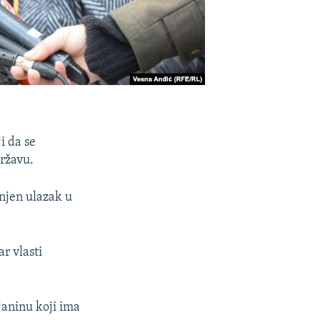
ji da se
ržavu.
anjen ulazak u
ar vlasti
janinu koji ima