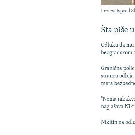
Protest ispred S
Šta piše 
Odluku da mu s
beogradskom ae
Granična polic
strancu odbija 
mera bezbednos
"Nema nikakvog
naglašava Niki
Nikitin na odl