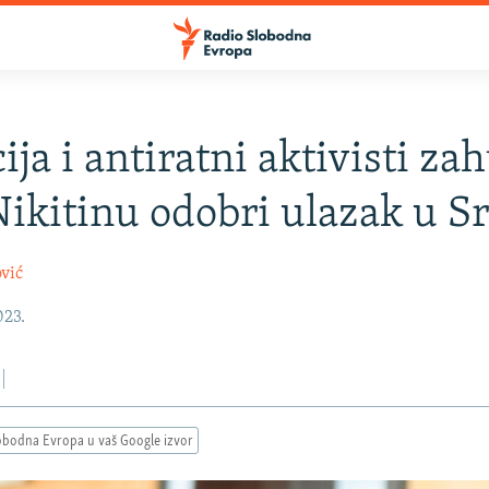
ja i antiratni aktivisti za
Nikitinu odobri ulazak u Sr
vić
023.
obodna Evropa u vaš Google izvor