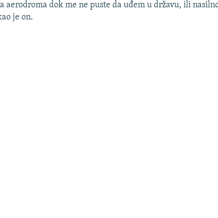
a aerodroma dok me ne puste da uđem u državu, ili nasiln
kao je on.