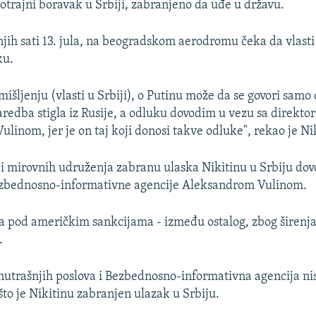
otrajni boravak u Srbiji, zabranjeno da uđe u državu.
njih sati 13. jula, na beogradskom aerodromu čeka da vlasti 
ku.
išljenju (vlasti u Srbiji), o Putinu može da se govori samo d
aredba stigla iz Rusije, a odluku dovodim u vezu sa direkt
linom, jer je on taj koji donosi takve odluke", rekao je Ni
e i mirovnih udruženja zabranu ulaska Nikitinu u Srbiju dov
zbednosno-informativne agencije Aleksandrom Vulinom.
ula pod američkim sankcijama - između ostalog, zbog širenj
.
nutrašnjih poslova i Bezbednosno-informativna agencija nis
što je Nikitinu zabranjen ulazak u Srbiju.