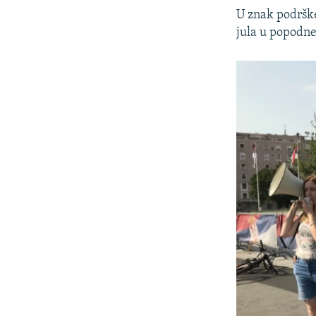
U znak podrške 
jula u popodn