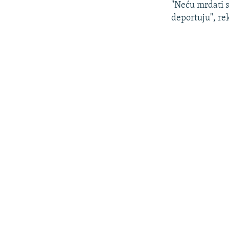
"Neću mrdati s
deportuju", re