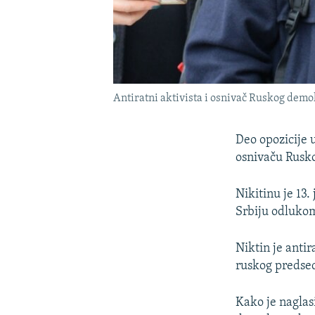
Antiratni aktivista i osnivač Ruskog demo
Deo opozicije u
osnivaču Rusko
Nikitinu je 13.
Srbiju odluko
Niktin je antir
ruskog predse
Kako je naglas