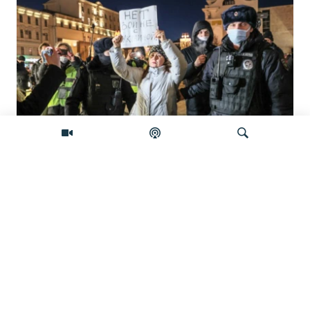
'Građanska smrt': Kremlj državljanstvo
koristi kao oružje protiv prognanih Rusa
Pretraživač