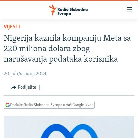
Dostupni
linkovi
Pređite
VIJESTI
na
VIJESTI
Nigerija kaznila kompaniju Meta sa
glavni
BOSNA I HERCEGOVINA
sadržaj
220 miliona dolara zbog
SRBIJA
Pređite
narušavanja podataka korisnika
na
KOSOVO
glavnu
20. juli/srpanj, 2024.
CRNA GORA
navigaciju
Pređite
Podijelite
VIZUELNO
na
PODCASTI
VIDEO
pretragu
Dodajte Radio Slobodna Evropa u vaš Google izvor
RAT U UKRAJINI
FOTOGALERIJE
KINA NA BALKANU
INFOGRAFIKE
RSE PRIČE IZ SVIJETA