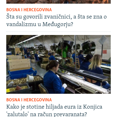
BOSNA I HERCEGOVINA
Šta su govorili zvaničnici, a šta se zna o
vandalizmu u Međugorju?
BOSNA I HERCEGOVINA
Kako je stotine hiljada eura iz Konjica
'zalutalo' na račun prevaranata?