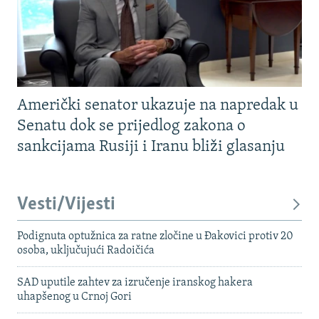
Američki senator ukazuje na napredak u
Senatu dok se prijedlog zakona o
sankcijama Rusiji i Iranu bliži glasanju
Vesti/Vijesti
Podignuta optužnica za ratne zločine u Đakovici protiv 20
osoba, uključujući Radoičića
SAD uputile zahtev za izručenje iranskog hakera
uhapšenog u Crnoj Gori