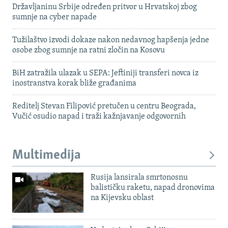
Državljaninu Srbije određen pritvor u Hrvatskoj zbog
sumnje na cyber napade
Tužilaštvo izvodi dokaze nakon nedavnog hapšenja jedne
osobe zbog sumnje na ratni zločin na Kosovu
BiH zatražila ulazak u SEPA: Jeftiniji transferi novca iz
inostranstva korak bliže građanima
Reditelj Stevan Filipović pretučen u centru Beograda,
Vučić osudio napad i traži kažnjavanje odgovornih
Multimedija
Rusija lansirala smrtonosnu
balističku raketu, napad dronovima
na Kijevsku oblast