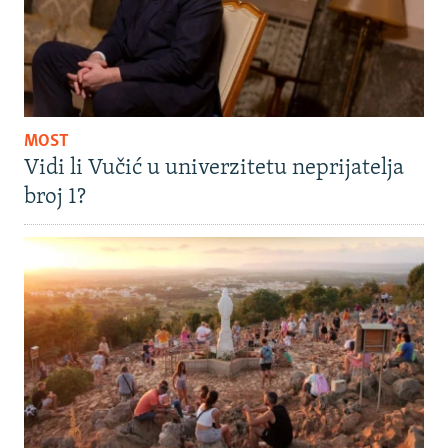
MOST
Vidi li Vučić u univerzitetu neprijatelja
broj 1?