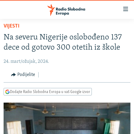
Dostupni
linkovi
Pređite
VIJESTI
na
VIJESTI
Na severu Nigerije oslobođeno 137
glavni
BOSNA I HERCEGOVINA
sadržaj
dece od gotovo 300 otetih iz škole
SRBIJA
Pređite
na
24. mart/ožujak, 2024.
KOSOVO
glavnu
CRNA GORA
Podijelite
navigaciju
Pređite
VIZUELNO
na
Dodajte Radio Slobodna Evropa u vaš Google izvor
PODCASTI
VIDEO
pretragu
RAT U UKRAJINI
FOTOGALERIJE
KINA NA BALKANU
INFOGRAFIKE
RSE PRIČE IZ SVIJETA