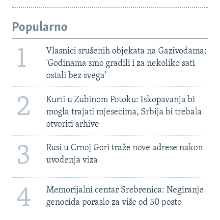
Popularno
1
Vlasnici srušenih objekata na Gazivodama:
'Godinama smo gradili i za nekoliko sati
ostali bez svega'
2
Kurti u Zubinom Potoku: Iskopavanja bi
mogla trajati mjesecima, Srbija bi trebala
otvoriti arhive
3
Rusi u Crnoj Gori traže nove adrese nakon
uvođenja viza
4
Memorijalni centar Srebrenica: Negiranje
genocida poraslo za više od 50 posto