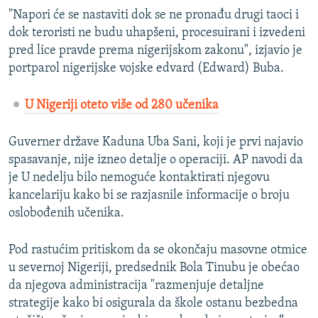
"Napori će se nastaviti dok se ne pronađu drugi taoci i
dok teroristi ne budu uhapšeni, procesuirani i izvedeni
pred lice pravde prema nigerijskom zakonu", izjavio je
portparol nigerijske vojske edvard (Edward) Buba.
U Nigeriji oteto više od 280 učenika
Guverner države Kaduna Uba Sani, koji je prvi najavio
spasavanje, nije izneo detalje o operaciji. AP navodi da
je U nedelju bilo nemoguće kontaktirati njegovu
kancelariju kako bi se razjasnile informacije o broju
oslobođenih učenika.
Pod rastućim pritiskom da se okončaju masovne otmice
u severnoj Nigeriji, predsednik Bola Tinubu je obećao
da njegova administracija "razmenjuje detaljne
strategije kako bi osigurala da škole ostanu bezbedna