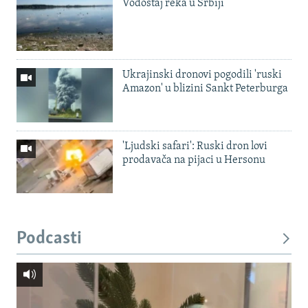
Vodostaj reka u Srbiji
Ukrajinski dronovi pogodili 'ruski
Amazon' u blizini Sankt Peterburga
'Ljudski safari': Ruski dron lovi
prodavača na pijaci u Hersonu
Podcasti