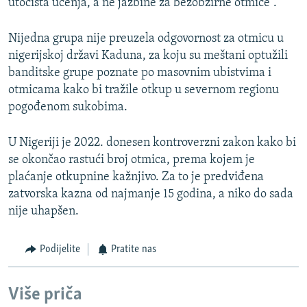
utočišta učenja, a ne jazbine za bezobzirne otmice“.
Nijedna grupa nije preuzela odgovornost za otmicu u
nigerijskoj državi Kaduna, za koju su meštani optužili
banditske grupe poznate po masovnim ubistvima i
otmicama kako bi tražile otkup u severnom regionu
pogođenom sukobima.
U Nigeriji je 2022. donesen kontroverzni zakon kako bi
se okončao rastući broj otmica, prema kojem je
plaćanje otkupnine kažnjivo. Za to je predviđena
zatvorska kazna od najmanje 15 godina, a niko do sada
nije uhapšen.
Podijelite
Pratite nas
Više priča