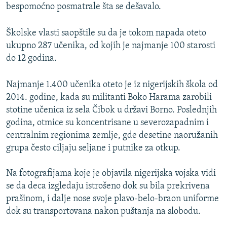
bespomoćno posmatrale šta se dešavalo.
Školske vlasti saopštile su da je tokom napada oteto
ukupno 287 učenika, od kojih je najmanje 100 starosti
do 12 godina.
Najmanje 1.400 učenika oteto je iz nigerijskih škola od
2014. godine, kada su militanti Boko Harama zarobili
stotine učenica iz sela Čibok u državi Borno. Poslednjih
godina, otmice su koncentrisane u severozapadnim i
centralnim regionima zemlje, gde desetine naoružanih
grupa često ciljaju seljane i putnike za otkup.
Na fotografijama koje je objavila nigerijska vojska vidi
se da deca izgledaju istrošeno dok su bila prekrivena
prašinom, i dalje nose svoje plavo-belo-braon uniforme
dok su transportovana nakon puštanja na slobodu.