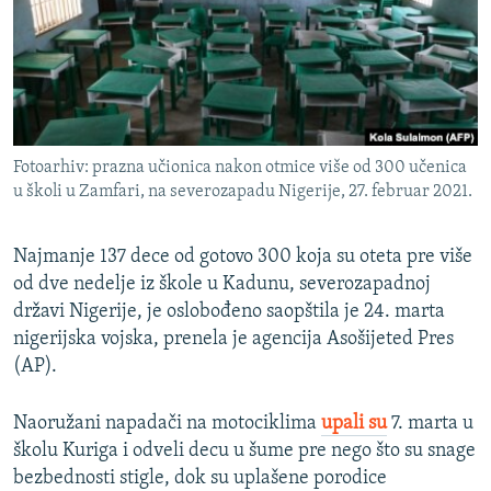
ISPRIČAJ MI
DNEVNO@RSE
SPECIJALI RSE
VIŠE OD NASLOVA
PRATITE NAS
Fotoarhiv: prazna učionica nakon otmice više od 300 učenica
GENOCID U SREBRENICI
u školi u Zamfari, na severozapadu Nigerije, 27. februar 2021.
POPLAVE I KLIZIŠTA U BIH 2024.
Najmanje 137 dece od gotovo 300 koja su oteta pre više
TV LIBERTY
Sve RFE/RL stranice
od dve nedelje iz škole u Kadunu, severozapadnoj
POST SCRIPTUM
državi Nigerije, je oslobođeno saopštila je 24. marta
MOJA EVROPA
nigerijska vojska, prenela je agencija Asošijeted Pres
(AP).
TRI DECENIJE OD RATA U BIH
SVE KARTE DEJTONA
Naoružani napadači na motociklima
upali su
7. marta u
školu Kuriga i odveli decu u šume pre nego što su snage
NASTANAK I RASPAD JUGOSLAVIJE
bezbednosti stigle, dok su uplašene porodice