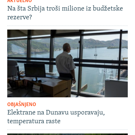
AKTUELNO
Na šta Srbija troši milione iz budžetske
rezerve?
OBJAŠNJENO
Elektrane na Dunavu usporavaju,
temperatura raste