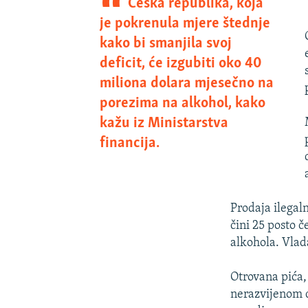
Češka republika, koja
je pokrenula mjere štednje
kako bi smanjila svoj
deficit, će izgubiti oko 40
miliona dolara mjesečno na
porezima na alkohol, kako
kažu iz Ministarstva
financija.
Prodaja ilegal
čini 25 posto č
alkohola. Vlada
Otrovana pića,
nerazvijenom d