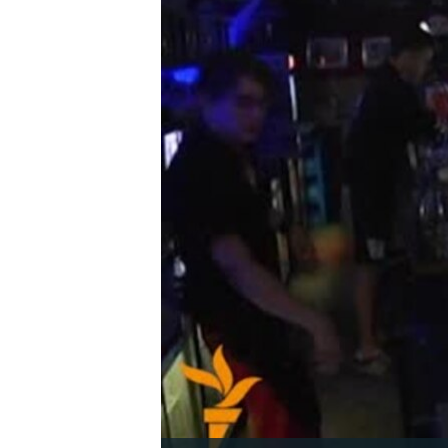
ISPRIČAJ MI
DNEVNO@RSE
SPECIJALI RSE
VIŠE OD NASLOVA
GENOCID U SREBRENICI
POPLAVE I KLIZIŠTA U BIH 2024.
TV LIBERTY
POST SCRIPTUM
MOJA EVROPA
TRI DECENIJE OD RATA U BIH
SVE KARTE DEJTONA
NASTANAK I RASPAD JUGOSLAVIJE