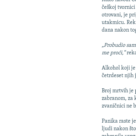
češkoj tvornic
otrovani, je p
utakmicu. Reka
dana nakon toga
„Probudio sam 
me proći,“
reka
Alkohol koji j
četrdeset njih
Broj mrtvih je 
zabranom, za k
zvaničnici ne 
Panika raste je
ljudi nakon što