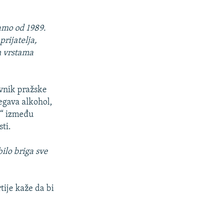
amo od 1989.
rijatelja,
m vrstama
ovnik pražske
egava alkohol,
os“ između
ti.
ilo briga sve
tije kaže da bi