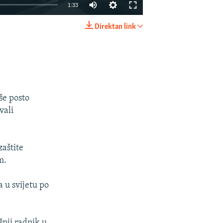
1:33
Direktan link
EMBED
PODIJELI
še posto
vali
zaštite
m.
 u svijetu po
šnji radnik u