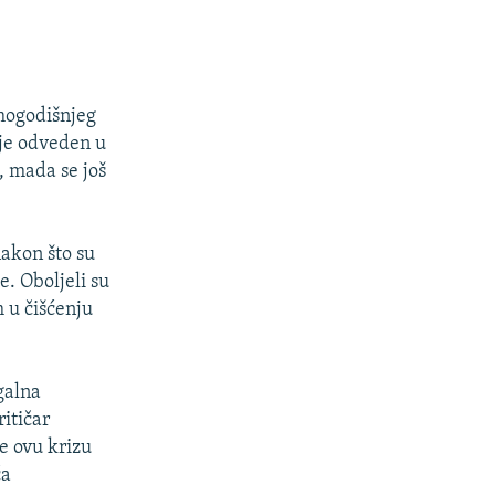
smogodišnjeg
 je odveden u
, mada se još
nakon što su
e. Oboljeli su
 u čišćenju
egalna
ritičar
e ovu krizu
ća