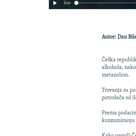
0:00
Autor: Dan Bil
Češka republik
alkohola, nako
metanolom.
Trovanja su po
potrošača od i
Prema podacima
konzumiranju 
Kako navodi Če