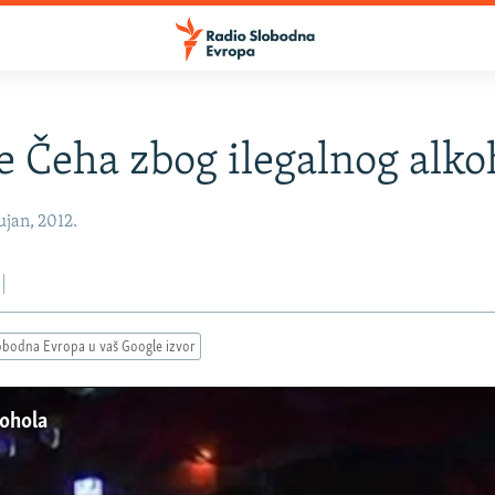
e Čeha zbog ilegalnog alko
jan, 2012.
obodna Evropa u vaš Google izvor
kohola