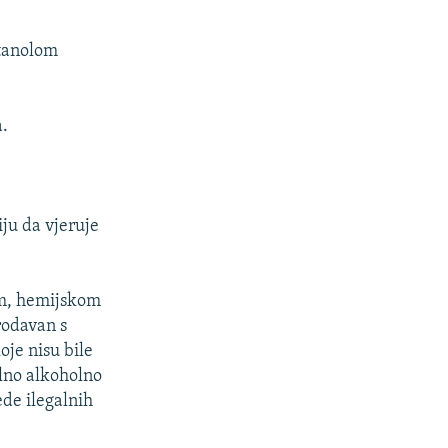
etanolom
a.
iju da vjeruje
om, hemijskom
prodavan s
je nisu bile
alno alkoholno
ede ilegalnih