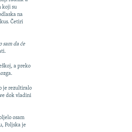
 koji su
 odlaska na
kus. Četiri
o sam da će
ti.
eškoj, a preko
mozga.
 je rezultiralo
ve dok vladini
boljelo osam
, Poljska je