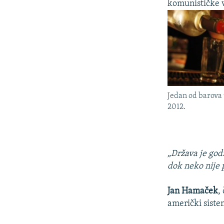
komunističke 
Jedan od barova
2012.
„Država je god
dok neko nije
Jan Hamaček
,
američki siste