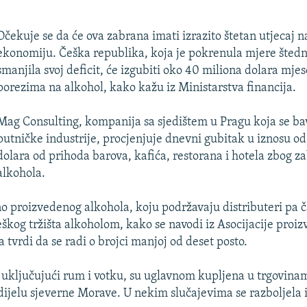
Očekuje se da će ova zabrana imati izrazito štetan utjecaj 
ekonomiju. Češka republika, koja je pokrenula mjere štedn
smanjila svoj deficit, će izgubiti oko 40 miliona dolara mje
porezima na alkohol, kako kažu iz Ministarstva financija.
Mag Consulting, kompanija sa sjedištem u Pragu koja se ba
putničke industrije, procjenjuje dnevni gubitak u iznosu od
dolara od prihoda barova, kafića, restorana i hotela zbog z
alkohola.
no proizvedenog alkohola, koju podržavaju distributeri pa ča
eškog tržišta alkoholom, kako se navodi iz Asocijacije proi
 tvrdi da se radi o brojci manjoj od deset posto.
 uključujući rum i votku, su uglavnom kupljena u trgovina
ijelu sjeverne Morave. U nekim slučajevima se razboljela i