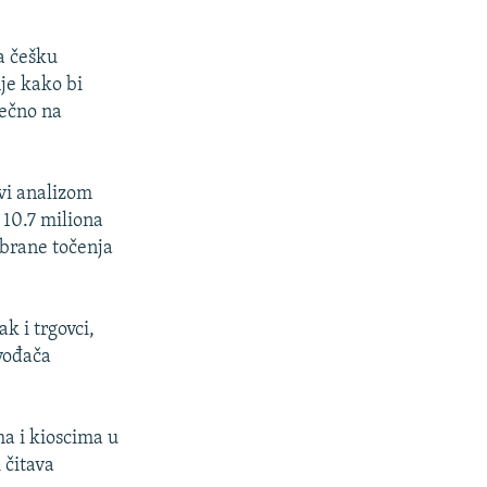
na češku
je kako bi
sečno na
vi analizom
 10.7 miliona
abrane točenja
k i trgovci,
zvođača
ma i kioscima u
 čitava