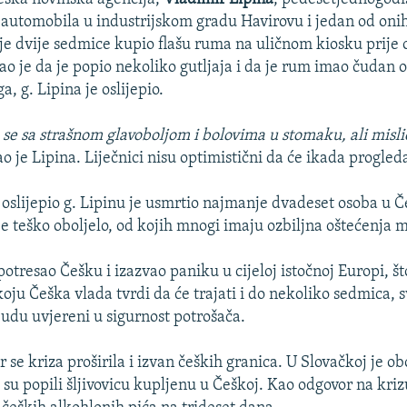
i automobila u industrijskom gradu Havirovu i jedan od onih
rije dvije sedmice kupio flašu ruma na uličnom kiosku prije
o je da je popio nekoliko gutljaja i da je rum imao čudan o
, g. Lipina je oslijepio.
se sa strašnom glavoboljom i bolovima u stomaku, ali misli
o je Lipina. Liječnici nisu optimistični da će ikada progleda
e oslijepio g. Lipinu je usmrtio najmanje dvadeset osoba u Č
 je teško oboljelo, od kojih mnogi imaju ozbiljna oštećenja 
potresao Češku i izazvao paniku u cijeloj istočnoj Europi, što
oju Češka vlada tvrdi da će trajati i do nekoliko sedmica, s
budu uvjereni u sigurnost potrošača.
r se kriza proširila i izvan čeških granica. U Slovačkoj je o
 su popili šljivovicu kupljenu u Češkoj. Kao odgovor na krizu