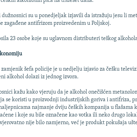
 čeških alkohlonih pića na trideset dana.
i dužnosnici su u ponedjeljak izjavili da istražuju jesu li m
še zagađene antifrizom proizvedenim u Poljskoj.
psila 23 osobe koje su uglavnom distributeri teškog alkohol
ekonomiju
, zamjenik šefa policije je u nedjelju izjavio za češku televiz
ni alkohol dolazi iz jednog izvora.
nosnici kažu kako vjeruju da je alkohol onečišćen metanol
 se koristi u proizvodnji industrijskih goriva i antifriza, 
naljepnicama najmanje dviju čeških kompanija u flašama ko
aćene i koje su bile označene kao votka ili neko drugo lok
 vjerovatno nije bilo namjerno, već je produkt pokušaja ušt