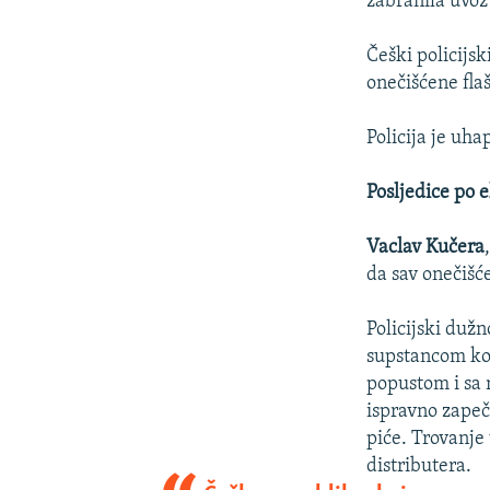
zabranila uvoz
Češki policijsk
onečišćene fla
Policija je uha
Posljedice po 
Vaclav Kučera
da sav onečišće
Policijski duž
supstancom koja
popustom i sa 
ispravno zapeč
piće. Trovanje
distributera.