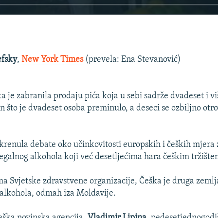
efsky
,
New York Times
(prevela: Ena Stevanović)
a je zabranila prodaju pića koja u sebi sadrže dvadeset i vi
n što je dvadeset osoba preminulo, a deseci se ozbiljno otro
krenula debate oko učinkovitosti europskih i čeških mjera 
legalnog alkohola koji već desetljećima hara češkim tržište
 Svjetske zdravstvene organizacije, Češka je druga zemlja
alkohola, odmah iza Moldavije.
ška novinska agencija,
Vladimir Lipina
, pedesetjednogodi