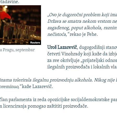
vladavine.
„Ovo je dugoročni problem koji im
Država se smatra nekom vrstom nep
zagađenog, poput alkohola, razni
nečistoća,“
rekao je Pehe.
Uroš Lazarevič
, dugogodišnji stan
 u Pragu, septembar
četvrti Vinohrady koji kaže da izbj
za sve okrivljuje „prijateljski odn
ilegalnih proizvođača i lokalnih vlas
inama tolerirala ilegalnu proizvodnju alkohola. Nikog nije b
 preminuo,“
kaže Lazarevič.
 član parlamenta iz reda opozicijske socijaldemokratske par
m licenciranja pomogao zaštititi proizvođače.