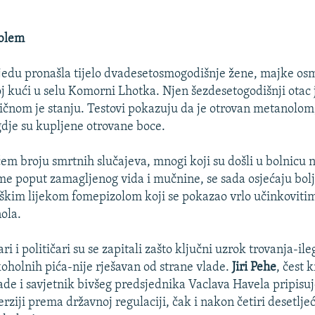
oblem
srijedu pronašla tijelo dvadesetosmogodišnje žene, majke o
oj kući u selu Komorni Lhotka. Njen šezdesetogodišnji otac
itičnom je stanju. Testovi pokazuju da je otrovan metanolom
gdje su kupljene otrovane boce.
em broju smrtnih slučajeva, mnogi koji su došli u bolnicu 
ome poput zamagljenog vida i mučnine, se sada osjećaju bolj
eškim lijekom fomepizolom koji se pokazao vrlo učinkovitim
ola.
ri i političari su se zapitali zašto ključni uzrok trovanja-il
koholnih pića-nije rješavan od strane vlade.
Jiri Pehe
, čest k
ade i savjetnik bivšeg predsjednika Vaclava Havela pripisuj
rziji prema državnoj regulaciji, čak i nakon četiri desetlje