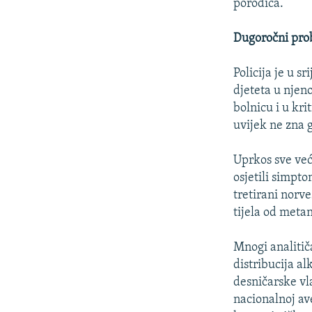
porodica.
Dugoročni pr
Policija je u 
djeteta u njen
bolnicu i u kr
uvijek ne zna 
Uprkos sve već
osjetili simpt
tretirani norv
tijela od metan
Mnogi analitiča
distribucija al
desničarske vl
nacionalnoj ave