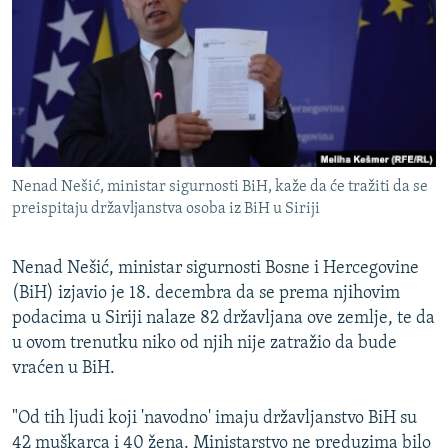
ISPRIČAJ MI
DNEVNO@RSE
SPECIJALI RSE
VIŠE OD NASLOVA
PRATITE NAS
GENOCID U SREBRENICI
Nenad Nešić, ministar sigurnosti BiH, kaže da će tražiti da se
POPLAVE I KLIZIŠTA U BIH 2024.
preispitaju državljanstva osoba iz BiH u Siriji
TV LIBERTY
Sve RFE/RL stranice
Nenad Nešić, ministar sigurnosti Bosne i Hercegovine
POST SCRIPTUM
(BiH) izjavio je 18. decembra da se prema njihovim
MOJA EVROPA
podacima u Siriji nalaze 82 državljana ove zemlje, te da
u ovom trenutku niko od njih nije zatražio da bude
TRI DECENIJE OD RATA U BIH
vraćen u BiH.
SVE KARTE DEJTONA
NASTANAK I RASPAD JUGOSLAVIJE
"Od tih ljudi koji 'navodno' imaju državljanstvo BiH su
42 muškarca i 40 žena. Ministarstvo ne preduzima bilo