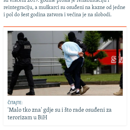
su vraćeni 2019. godine prošla je rehabilitaciju i
reintegraciju, a muškarci su osuđeni na kazne od jedne
i pol do šest godina zatvora i većina je na slobodi.
ČITAJTE:
'Malo tko zna' gdje su i što rade osuđeni za
terorizam u BiH