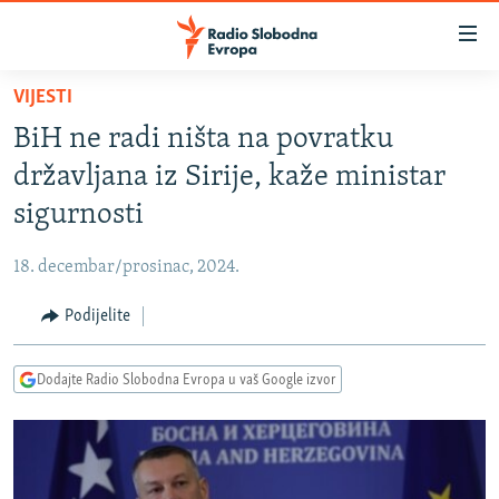
Dostupni
linkovi
Pređite
VIJESTI
na
VIJESTI
BiH ne radi ništa na povratku
glavni
BOSNA I HERCEGOVINA
sadržaj
državljana iz Sirije, kaže ministar
SRBIJA
Pređite
sigurnosti
na
KOSOVO
glavnu
18. decembar/prosinac, 2024.
CRNA GORA
navigaciju
Pređite
Podijelite
VIZUELNO
na
PODCASTI
VIDEO
pretragu
Dodajte Radio Slobodna Evropa u vaš Google izvor
RAT U UKRAJINI
FOTOGALERIJE
KINA NA BALKANU
INFOGRAFIKE
RSE PRIČE IZ SVIJETA