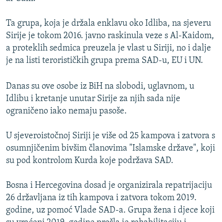
Ta grupa, koja je držala enklavu oko Idliba, na sjeveru
Sirije je tokom 2016. javno raskinula veze s Al-Kaidom,
a proteklih sedmica preuzela je vlast u Siriji, no i dalje
je na listi terorističkih grupa prema SAD-u, EU i UN.
Danas su ove osobe iz BiH na slobodi, uglavnom, u
Idlibu i kretanje unutar Sirije za njih sada nije
ograničeno iako nemaju pasoše.
U sjeveroistočnoj Siriji je više od 25 kampova i zatvora s
osumnjičenim bivšim članovima "Islamske države", koji
su pod kontrolom Kurda koje podržava SAD.
Bosna i Hercegovina dosad je organizirala repatrijaciju
26 državljana iz tih kampova i zatvora tokom 2019.
godine, uz pomoć Vlade SAD-a. Grupa žena i djece koji