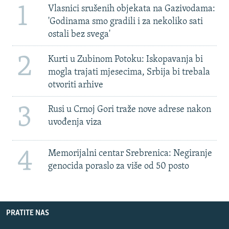
1
Vlasnici srušenih objekata na Gazivodama:
'Godinama smo gradili i za nekoliko sati
ostali bez svega'
2
Kurti u Zubinom Potoku: Iskopavanja bi
mogla trajati mjesecima, Srbija bi trebala
otvoriti arhive
3
Rusi u Crnoj Gori traže nove adrese nakon
uvođenja viza
4
Memorijalni centar Srebrenica: Negiranje
genocida poraslo za više od 50 posto
PRATITE NAS