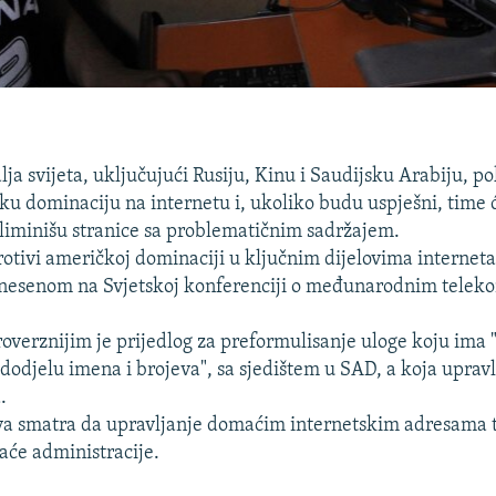
ja svijeta, uključujući Rusiju, Kinu i Saudijsku Arabiju, p
u dominaciju na internetu i, ukoliko budu uspješni, time 
liminišu stranice sa problematičnim sadržajem.
rotivi američkoj dominaciji u ključnim dijelovima interneta,
iznesenom na Svjetskoj konferenciji o međunarodnim tele
verznijim je prijedlog za preformulisanje uloge koju ima 
 dodjelu imena i brojeva", sa sjedištem u SAD, a koja upra
.
va smatra da upravljanje domaćim internetskim adresama 
će administracije.