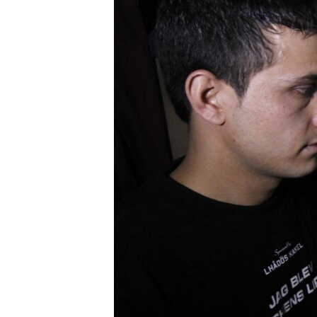
ISPRIČAJ MI
DNEVNO@RSE
SPECIJALI RSE
VIŠE OD NASLOVA
GENOCID U SREBRENICI
POPLAVE I KLIZIŠTA U BIH 2024.
TV LIBERTY
POST SCRIPTUM
MOJA EVROPA
TRI DECENIJE OD RATA U BIH
SVE KARTE DEJTONA
NASTANAK I RASPAD JUGOSLAVIJE