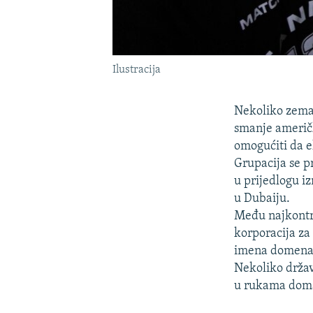
Ilustracija
Nekoliko zemal
smanje američk
omogućiti da e
Grupacija se p
u prijedlogu 
u Dubaiju.
Među najkontro
korporacija za
imena domena
Nekoliko drža
u rukama doma