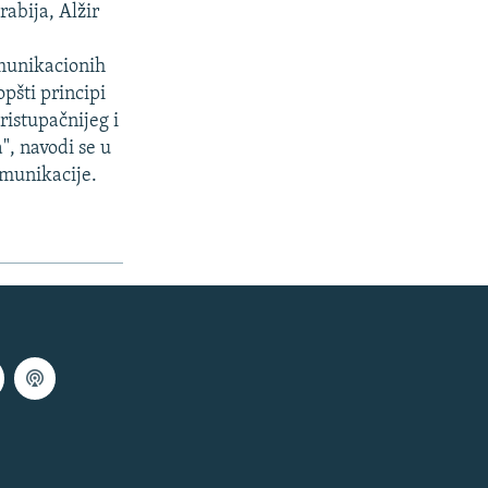
abija, Alžir
omunikacionih
pšti principi
ristupačnijeg i
a", navodi se u
omunikacije.