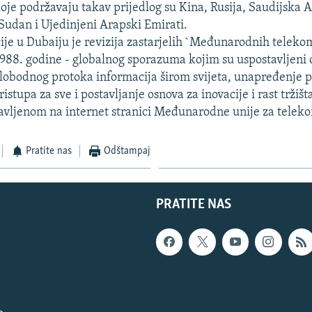
je podržavaju takav prijedlog su Kina, Rusija, Saudijska Ar
 Sudan i Ujedinjeni Arapski Emirati.
cije u Dubaiju je revizija zastarjelih `Međunarodnih telek
 1988. godine - globalnog sporazuma kojim su uspostavljeni o
slobodnog protoka informacija širom svijeta, unapređenje p
stupa za sve i postavljanje osnova za inovacije i rast tržišt
avljenom na internet stranici Međunarodne unije za telek
Pratite nas
Odštampaj
PRATITE NAS