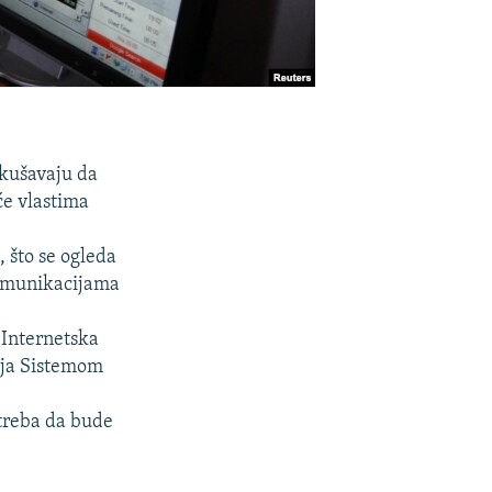
okušavaju da
će vlastima
 što se ogleda
komunikacijama
"Internetska
vlja Sistemom
treba da bude