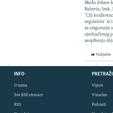
Među države ko
Bahrein, Irak,
"Cilj konferen
regulativa` iz
za osiguranje 
ujednačenog pri
saopštenju obj
Podijelite
INFO
PRETRAŽI
O nama
Vijesti
Sve RSE stranice
Vizuelno
PRATITE NAS
RSS
Podcasti