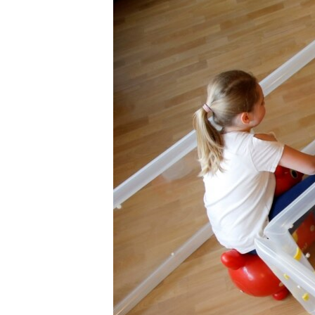
ISPRIČAJ MI
DNEVNO@RSE
SPECIJALI RSE
VIŠE OD NASLOVA
GENOCID U SREBRENICI
POPLAVE I KLIZIŠTA U BIH 2024.
TV LIBERTY
POST SCRIPTUM
MOJA EVROPA
TRI DECENIJE OD RATA U BIH
SVE KARTE DEJTONA
NASTANAK I RASPAD JUGOSLAVIJE