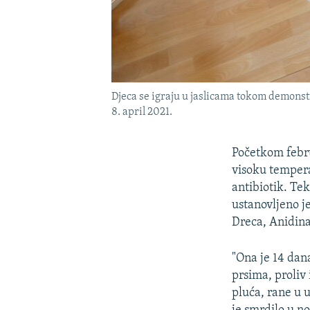
Djeca se igraju u jaslicama tokom demonstr
8. april 2021.
Početkom febru
visoku tempera
antibiotik. Te
ustanovljeno j
Dreca, Anidin
"Ona je 14 dan
prsima, proliv
pluća, rane u u