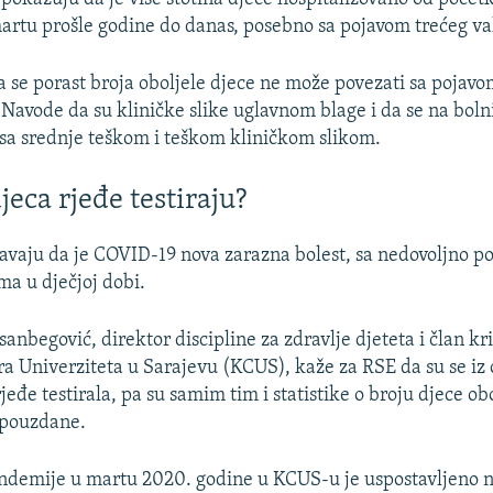
rtu prošle godine do danas, posebno sa pojavom trećeg val
Auto
270p
360p
404p
a se porast broja oboljele djece ne može povezati sa pojavo
 Navode da su kliničke slike uglavnom blage i da se na boln
1080p
sa srednje teškom i teškom kliničkom slikom.
jeca rjeđe testiraju?
avaju da je COVID-19 nova zarazna bolest, sa nedovoljno p
ma u dječjoj dobi.
anbegović, direktor discipline za zdravlje djeteta i član kr
ra Univerziteta u Sarajevu (KCUS), kaže za RSE da su se iz 
jeđe testirala, pa su samim tim i statistike o broju djece ob
pouzdane.
ndemije u martu 2020. godine u KCUS-u je uspostavljeno 