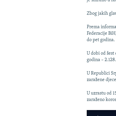
je smrdilo u n
Zbog jakih gla
Prema informa
Federacije BiH
do pet godina.
U dobi od šest 
godina – 2.128
U Republici Sr
zaražene djece 
U uzrastu od 15
zaraženo koron