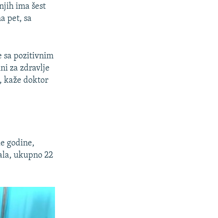
njih ima šest
a pet, sa
 sa pozitivnim
ni za zdravlje
", kaže doktor
le godine,
ala, ukupno 22