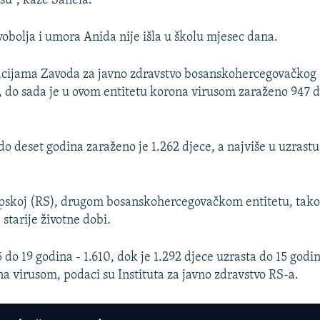
osu", kaže Sanela.
vobolja i umora Anida nije išla u školu mjesec dana.
cijama Zavoda za javno zdravstvo bosanskohercegovačkog 
, do sada je u ovom entitetu korona virusom zaraženo 947 d
do deset godina zaraženo je 1.262 djece, a najviše u uzrastu
.
pskoj (RS), drugom bosanskohercegovačkom entitetu, takođ
starije životne dobi.
 do 19 godina - 1.610, dok je 1.292 djece uzrasta do 15 godi
a virusom, podaci su Instituta za javno zdravstvo RS-a.