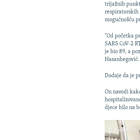
trijažnih punkt
respiratorskih
mogućnošću pr
"Od početka pa
SARS CoV-2 RT 
je bio 89, a po
Hasanbegović.
Dodaje da je p
On navodi kako
hospitalizovan
djece bilo na 