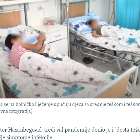
a se na bolničko liječenje upućuju djeca sa srednje teškom i tešk
ivna fotografija)
or Hasanbegović, treći val pandemije donio je i "dosta teže
nije simptome infekcije.