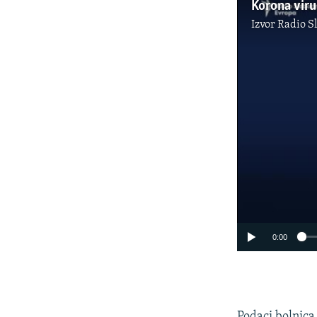
Korona viru
Izvor
Radio S
0:00
Podaci bolnica