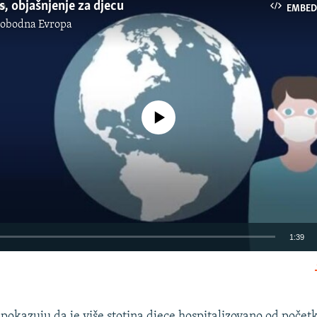
s, objašnjenje za djecu
EMBED
lobodna Evropa
No media source currently available
1:39
EMBED
 pokazuju da je više stotina djece hospitalizovano od početk