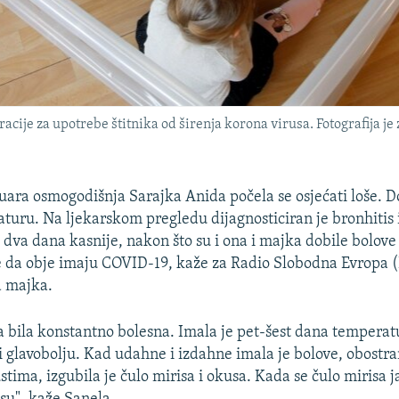
acije za upotrebe štitnika od širenja korona virusa. Fotografija j
ara osmogodišnja Sarajka Anida počela se osjećati loše. Dob
turu. Na ljekarskom pregledu dijagnosticiran je bronhitis i
k dva dana kasnije, nakon što su i ona i majka dobile bolove
e da obje imaju COVID-19, kaže za Radio Slobodna Evropa 
a majka.
a bila konstantno bolesna. Imala je pet-šest dana temperat
 i glavobolju. Kad udahne i izdahne imala je bolove, obostr
stima, izgubila je čulo mirisa i okusa. Kada se čulo mirisa j