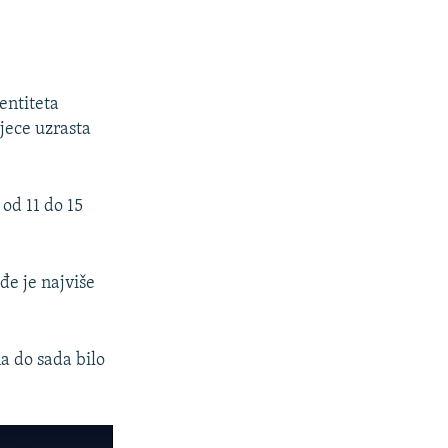
entiteta
jece uzrasta
 od 11 do 15
e je najviše
na do sada bilo