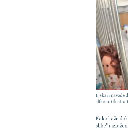
Ljekari navode d
slikom. (ilustrat
Kako kaže dokt
slike" i izraže