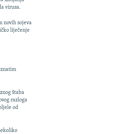
a virusa.
1080p
m novih sojeva
ičko liječenje
px
širina
oznatim
iznog štaba
ovog razloga
oljele od
nekoliko