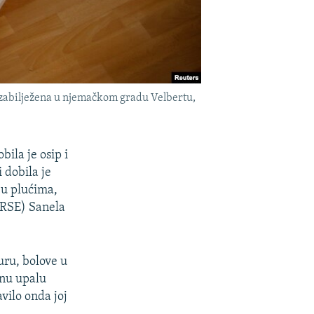
e zabilježena u njemačkom gradu Velbertu,
ila je osip i
 dobila je
 u plućima,
(RSE) Sanela
uru, bolove u
anu upalu
avilo onda joj