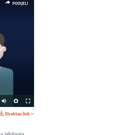
PODIJELI
Auto
270p
Direktan link
PODIJELI
360p
404p
a izbijanja