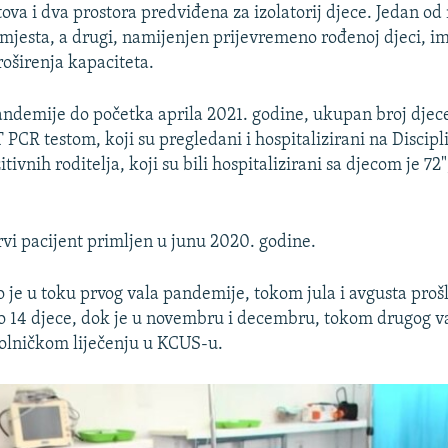
ova i dva prostora predviđena za izolatorij djece. Jedan od 
 mjesta, a drugi, namijenjen prijevremeno rođenoj djeci, im
oširenja kapaciteta.
ndemije do početka aprila 2021. godine, ukupan broj djece
PCR testom, koji su pregledani i hospitalizirani na Discipli
zitivnih roditelja, koji su bili hospitalizirani sa djecom je 72
rvi pacijent primljen u junu 2020. godine.
 je u toku prvog vala pandemije, tokom jula i avgusta proš
o 14 djece, dok je u novembru i decembru, tokom drugog v
bolničkom liječenju u KCUS-u.