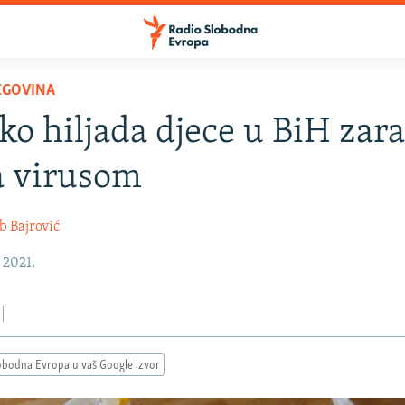
EGOVINA
ko hiljada djece u BiH zar
a virusom
b Bajrović
, 2021.
obodna Evropa u vaš Google izvor