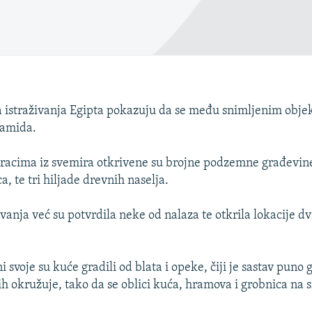
a istraživanja Egipta pokazuju da se među snimljenim objek
ramida.
racima iz svemira otkrivene su brojne podzemne građevine
a, te tri hiljade drevnih naselja.
vanja već su potvrdila neke od nalaza te otkrila lokacije dv
 svoje su kuće gradili od blata i opeke, čiji je sastav puno 
 ih okružuje, tako da se oblici kuća, hramova i grobnica n