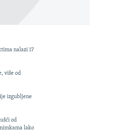
tima nalazi 17
, više od
ije izgubljene
gušći od
a snimkama lako