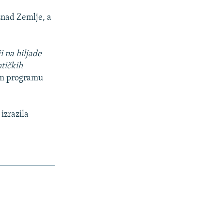
iznad Zemlje, a
i na hiljade
ntičkih
nom programu
izrazila