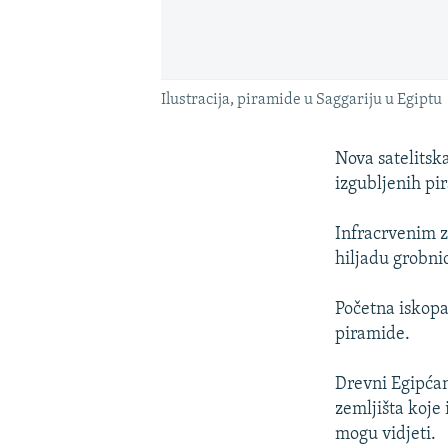
Ilustracija, piramide u Saggariju u Egiptu
Nova satelitsk
izgubljenih pi
Infracrvenim z
hiljadu grobnic
Početna iskopa
piramide.
Drevni Egipćani
zemljišta koje
mogu vidjeti.