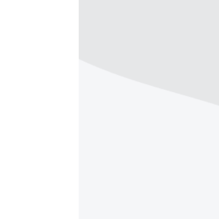
ISPRIČAJ MI
DNEVNO@RSE
SPECIJALI RSE
VIŠE OD NASLOVA
GENOCID U SREBRENICI
POPLAVE I KLIZIŠTA U BIH 2024.
TV LIBERTY
POST SCRIPTUM
MOJA EVROPA
TRI DECENIJE OD RATA U BIH
SVE KARTE DEJTONA
NASTANAK I RASPAD JUGOSLAVIJE