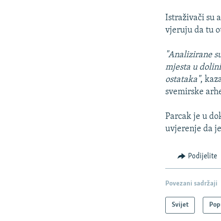
Istraživači su 
vjeruju da tu o
"Analizirane su
mjesta u dolini
ostataka"
, kaz
svemirske arhe
Parcak je u do
uvjerenje da je
Podijelite
Povezani sadržaji
Svijet
Pop