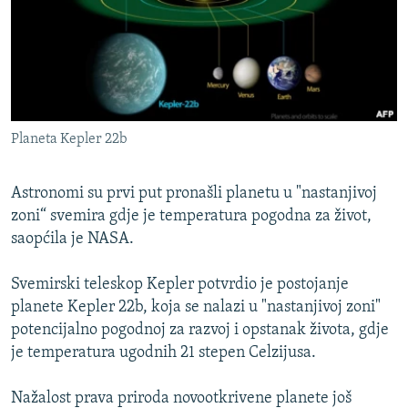
ISPRIČAJ MI
DNEVNO@RSE
SPECIJALI RSE
VIŠE OD NASLOVA
PRATITE NAS
Planeta Kepler 22b
GENOCID U SREBRENICI
POPLAVE I KLIZIŠTA U BIH 2024.
Astronomi su prvi put pronašli planetu u "nastanjivoj
TV LIBERTY
zoni“ svemira gdje je temperatura pogodna za život,
Sve RFE/RL stranice
saopćila je NASA.
POST SCRIPTUM
MOJA EVROPA
Svemirski teleskop Kepler potvrdio je postojanje
planete Kepler 22b, koja se nalazi u "nastanjivoj zoni"
TRI DECENIJE OD RATA U BIH
potencijalno pogodnoj za razvoj i opstanak života, gdje
SVE KARTE DEJTONA
je temperatura ugodnih 21 stepen Celzijusa.
NASTANAK I RASPAD JUGOSLAVIJE
Nažalost prava priroda novootkrivene planete još