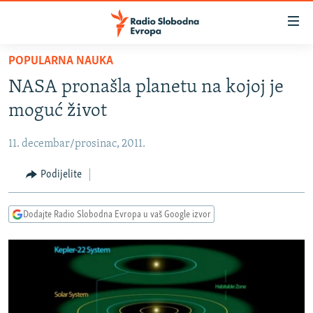
Dostupni
linkovi
Pređite
POPULARNA NAUKA
na
VIJESTI
NASA pronašla planetu na kojoj je
glavni
BOSNA I HERCEGOVINA
sadržaj
moguć život
SRBIJA
Pređite
na
11. decembar/prosinac, 2011.
KOSOVO
glavnu
CRNA GORA
Podijelite
navigaciju
Pređite
VIZUELNO
na
Dodajte Radio Slobodna Evropa u vaš Google izvor
PODCASTI
VIDEO
pretragu
RAT U UKRAJINI
FOTOGALERIJE
KINA NA BALKANU
INFOGRAFIKE
RSE PRIČE IZ SVIJETA