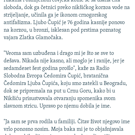
rukama i osmijehom čovjeka kome se sa usana čita
sloboda, dok ga četnici preko nikšićkog korzoa vode na
strijeljanje, učinila ga je ikonom crnogorskog
antifašizma. Ljubo Čupić je 76 godina kasnije ponovo
na korzou, u bronzi, isklesan pod prstima poznatog
vajara Zlatka Glamočaka.
"Veoma sam uzbuđena i drago mi je što se sve to
dešava. Nikada nije kasno, ali moglo je i ranije, jer je
sedamdeset šest godina prošlo", kaže za Radio
Slobodna Evropa Čedomira Čupić, bratanična
Čedomira Ljuba Čupića, koju smo zatekli u Beogradu,
dok se pripremala na put u Crnu Goru, kako bi u
Nikšiću prisustvovala otvaranju spomenika svom
slavnom stricu. Upravo po njemu dobila je ime.
"Ja sam se prva rodila u familiji. Čitav život njegovo ime
vrlo ponosno nosim. Moja baka mi je to objašnjavala