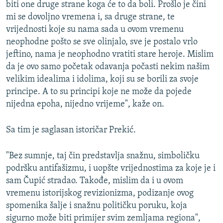
biti one druge strane koga će to da boli. Prošlo je čini
mi se dovoljno vremena i, sa druge strane, te
vrijednosti koje su nama sada u ovom vremenu
neophodne pošto se sve olinjalo, sve je postalo vrlo
jeftino, nama je neophodno vratiti stare heroje. Mislim
da je ovo samo početak odavanja počasti nekim našim
velikim idealima i idolima, koji su se borili za svoje
principe. A to su principi koje ne može da pojede
nijedna epoha, nijedno vrijeme", kaže on.
Sa tim je saglasan istoričar Prekić.
"Bez sumnje, taj čin predstavlja snažnu, simboličku
podršku antifašizmu, i uopšte vrijednostima za koje je i
sam Čupić stradao. Takođe, mislim da i u ovom
vremenu istorijskog revizionizma, podizanje ovog
spomenika šalje i snažnu političku poruku, koja
sigurno može biti primijer svim zemljama regiona",