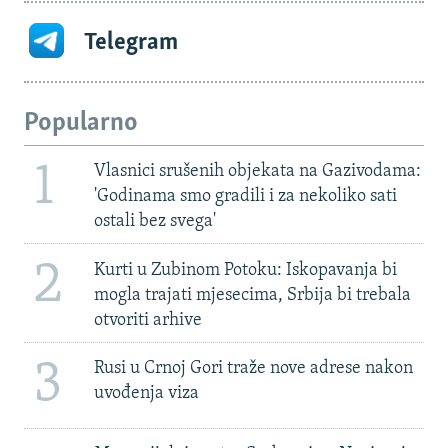
Telegram
Popularno
1
Vlasnici srušenih objekata na Gazivodama:
'Godinama smo gradili i za nekoliko sati
ostali bez svega'
2
Kurti u Zubinom Potoku: Iskopavanja bi
mogla trajati mjesecima, Srbija bi trebala
otvoriti arhive
3
Rusi u Crnoj Gori traže nove adrese nakon
uvođenja viza