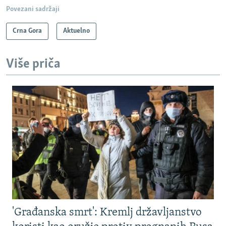
Povezani sadržaji
Crna Gora
Aktuelno
Više priča
'Građanska smrt': Kremlj državljanstvo