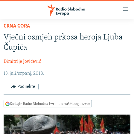
Dostupni
linkovi
Pređite
CRNA GORA
na
VIJESTI
Vječni osmjeh prkosa heroja Ljuba
glavni
BOSNA I HERCEGOVINA
sadržaj
Čupića
SRBIJA
Pređite
na
Dimitrije Jovićević
KOSOVO
glavnu
13. juli/srpanj, 2018.
CRNA GORA
navigaciju
Pređite
VIZUELNO
Podijelite
na
PODCASTI
VIDEO
pretragu
Dodajte Radio Slobodna Evropa u vaš Google izvor
RAT U UKRAJINI
FOTOGALERIJE
KINA NA BALKANU
INFOGRAFIKE
RSE PRIČE IZ SVIJETA