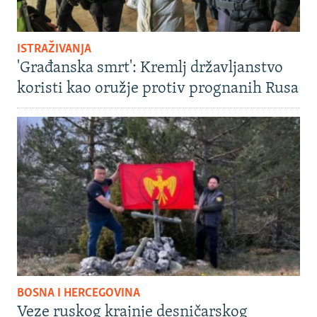
ISTRAŽIVANJA
'Građanska smrt': Kremlj državljanstvo
koristi kao oružje protiv prognanih Rusa
BOSNA I HERCEGOVINA
Veze ruskog krajnje desničarskog