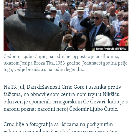
ISPRIČAJ MI
DNEVNO@RSE
SPECIJALI RSE
VIŠE OD NASLOVA
PRATITE NAS
GENOCID U SREBRENICI
Čedomir Ljubo Čupić, narodni heroj postao je posthumno,
POPLAVE I KLIZIŠTA U BIH 2024.
ukazom Josipa Broza Tita, 1953. godine. Jedanaest godina prije
TV LIBERTY
Sve RFE/RL stranice
toga, već je bio ušao u narodnu legendu...
POST SCRIPTUM
Na 13. jul, Dan državnosti Crne Gore i ustanka protiv
MOJA EVROPA
fašizma, na obnovljenom centralnom trgu u Nikšiću
TRI DECENIJE OD RATA U BIH
otkriven je spomenik crnogorskom Če Gevari, kako je u
narodu poznat narodni heroj Čedomir Ljubo Čupić.
SVE KARTE DEJTONA
NASTANAK I RASPAD JUGOSLAVIJE
Crno bijela fotografija sa lisicama na podignutim