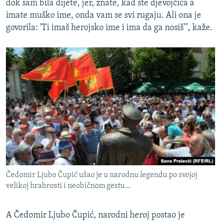
dok sam bila dijete, jer, znate, kad ste djevojčica a
imate muško ime, onda vam se svi rugaju. Ali ona je
govorila: 'Ti imaš herojsko ime i ima da ga nosiš'", kaže.
Čedomir Ljubo Čupić ušao je u narodnu legendu po svojoj
velikoj hrabrosti i neobičnom gestu...
A Čedomir Ljubo Čupić, narodni heroj postao je