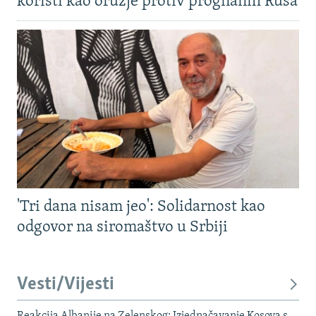
koristi kao oružje protiv prognanih Rusa
'Tri dana nisam jeo': Solidarnost kao
odgovor na siromaštvo u Srbiji
Vesti/Vijesti
Reakcija Albanije na Zelenskog: Izjednačavanje Kosova s ​​