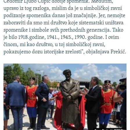
Čedomir Ljubo Čupić dobije spomenik. Međutim,
upravo iz tog razloga, mislim da je u simboličkoj ravni
podizanje spomenika danas još značajnije. Jer, nemojte
zaboraviti da smo mi društvo koje sistematski uništava
spomenike i simbole svih prethodnih generacija. Tako
je bilo 1918.godine, 1941., 1945., 1990. godine. I ovim
činom, mi kao društvo, u toj simboličkoj ravni,
pokazujemo dozu istorijske zrelosti", objašnjava Prekić.