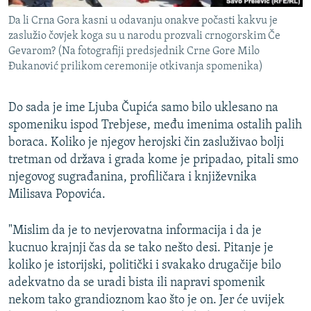
Da li Crna Gora kasni u odavanju onakve počasti kakvu je
zaslužio čovjek koga su u narodu prozvali crnogorskim Če
Gevarom? (Na fotografiji predsjednik Crne Gore Milo
Đukanović prilikom ceremonije otkivanja spomenika)
Do sada je ime Ljuba Čupića samo bilo uklesano na
spomeniku ispod Trebjese, među imenima ostalih palih
boraca. Koliko je njegov herojski čin zasluživao bolji
tretman od država i grada kome je pripadao, pitali smo
njegovog sugrađanina, profiličara i književnika
Milisava Popovića.
"Mislim da je to nevjerovatna informacija i da je
kucnuo krajnji čas da se tako nešto desi. Pitanje je
koliko je istorijski, politički i svakako drugačije bilo
adekvatno da se uradi bista ili napravi spomenik
nekom tako grandioznom kao što je on. Jer će uvijek