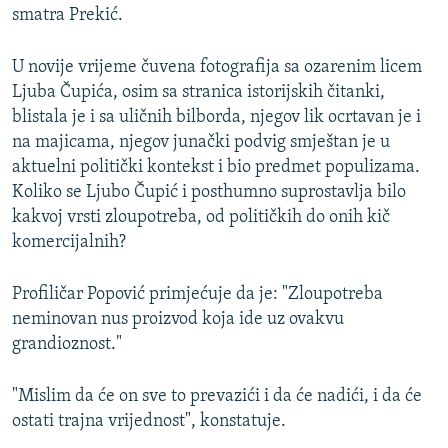
smatra Prekić.
U novije vrijeme čuvena fotografija sa ozarenim licem
Ljuba Čupića, osim sa stranica istorijskih čitanki,
blistala je i sa uličnih bilborda, njegov lik ocrtavan je i
na majicama, njegov junački podvig smještan je u
aktuelni politički kontekst i bio predmet populizama.
Koliko se Ljubo Čupić i posthumno suprostavlja bilo
kakvoj vrsti zloupotreba, od političkih do onih kič
komercijalnih?
Profiličar Popović primjećuje da je: "Zloupotreba
neminovan nus proizvod koja ide uz ovakvu
grandioznost."
"Mislim da će on sve to prevazići i da će nadići, i da će
ostati trajna vrijednost", konstatuje.