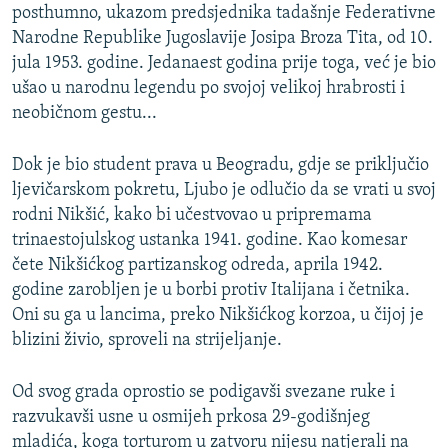
posthumno, ukazom predsjednika tadašnje Federativne
Narodne Republike Jugoslavije Josipa Broza Tita, od 10.
jula 1953. godine. Jedanaest godina prije toga, već je bio
ušao u narodnu legendu po svojoj velikoj hrabrosti i
neobičnom gestu...
Dok je bio student prava u Beogradu, gdje se priključio
ljevičarskom pokretu, Ljubo je odlučio da se vrati u svoj
rodni Nikšić, kako bi učestvovao u pripremama
trinaestojulskog ustanka 1941. godine. Kao komesar
čete Nikšićkog partizanskog odreda, aprila 1942.
godine zarobljen je u borbi protiv Italijana i četnika.
Oni su ga u lancima, preko Nikšićkog korzoa, u čijoj je
blizini živio, sproveli na strijeljanje.
Od svog grada oprostio se podigavši svezane ruke i
razvukavši usne u osmijeh prkosa 29-godišnjeg
mladića, koga torturom u zatvoru nijesu natjerali na