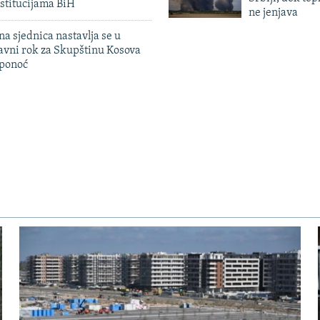
stitucijama BiH
ne jenjava
na sjednica nastavlja se u
avni rok za Skupštinu Kosova
 ponoć