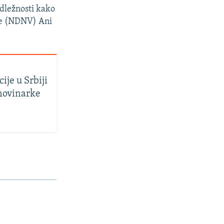
adležnosti kako
ine (NDNV) Ani
ije u Srbiji
 novinarke