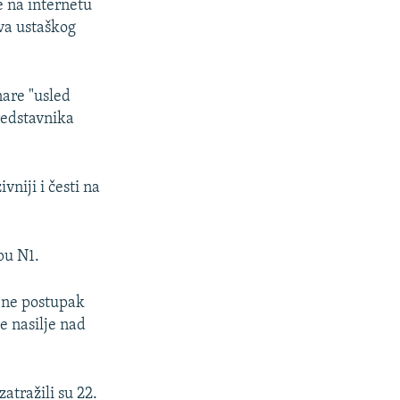
e na internetu
va ustaškog
nare "usled
redstavnika
vniji i česti na
pu N1.
rene postupak
e nasilje nad
atražili su 22.