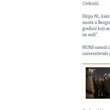
Cvrkutić.
Ekipa N1, kako
mosta u Beogra
građani koji s
na vodi".
NUNS navodi da
univerzitetski