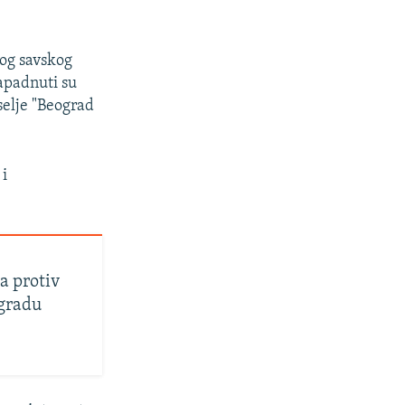
rog savskog
apadnuti su
selje "Beograd
 i
a protiv
ogradu