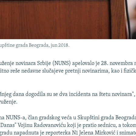
kupštine grada Beograda, jun 2018.
uženje novinara Srbije (NUNS) apelovalo je 28. novembra 
hitno reše nedavne slučajeve pretnji novinarima, kao i fizič
njeg dana dogodila su se dva incidenta na štetu novinara", s
ruženje.
a NUNS-a, član gradskog veća u Skupštini grada Beograda 
 "Danas" Vojinu Radovanoviću koji je pratio sednicu, a toko
gradu napadnuta je reporterka N1 Jelena Mirković i snimat