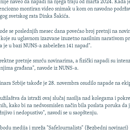
anije naveo da napadi na njega traju od marta 2024. Kada j
denciozno montiran video snimak u kom on navodno podrža
ugog svetskog rata Dinka Šakića.
de se poslednjih mesec dana povećao broj pretnji na novi
a koje su uglavnom izazvane izuzetno nasilnim narativom p
ada je u bazi NUNS-a zabeležen 141 napad".
rektne pretnje smrću novinarima, a fizički napadi su intenzi
anjima građana", navode iz NUNS-a.
nara Srbije takođe je 28. novembra osudilo napade na eki
tužilaštva da istraži ovaj slučaj nasilja nad kolegama i pok
nih, kako bi na nedvosmislen način bila poslata poruka da j
njivo i nedopustivo", navodi se u saopštenju.
obodu medija i mreža "SafeJournalists" (Bezbedni novinari) z