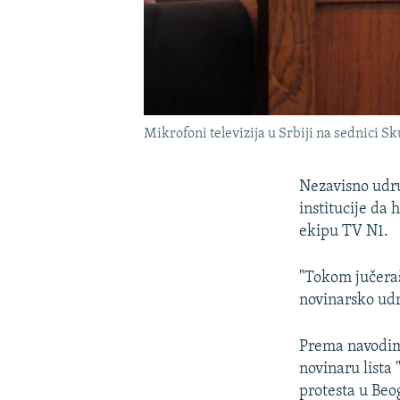
Mikrofoni televizija u Srbiji na sednici S
Nezavisno udr
institucije da 
ekipu TV N1.
"Tokom jučeraš
novinarsko ud
Prema navodim
novinaru lista
protesta u Beo