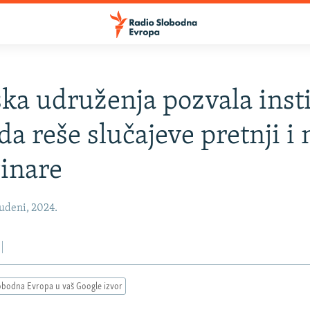
ka udruženja pozvala insti
 da reše slučajeve pretnji i
inare
udeni, 2024.
obodna Evropa u vaš Google izvor