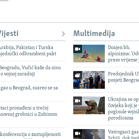
ijesti
Multimedija
rabija, Pakistan i Turska
Doajen bh.
zajednički odbrambeni pakt
alpinizma: 'Od
pravo vrijeme 
Beogradu, Vučić kaže da nisu
 o vojnoj saradnji
Predsjednik U
posjeti Beogr
igao u Beograd, susreo se sa
Ukrajina se op
čovjeka koji je
taci pronađeni u trećoj
poginule vojni
sovnoj grobnici u Zubinom
porodicama
Vatrogasci gas
konferencija o zastupljenosti
Srbiji, dok topl