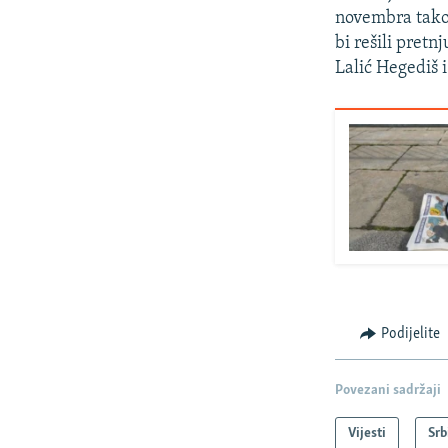
novembra takođ
bi rešili pret
Lalić Hegediš 
Podijelite
Povezani sadržaji
Vijesti
Srb