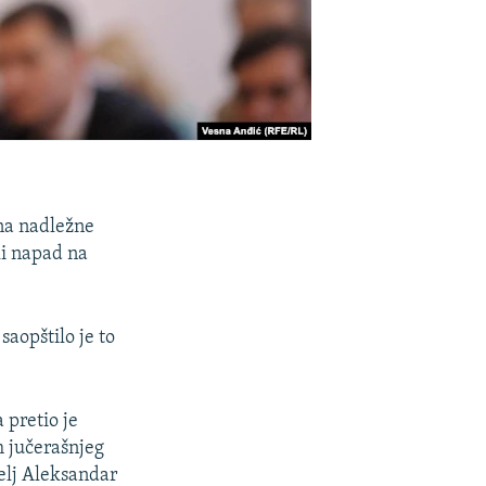
na nadležne
ki napad na
aopštilo je to
pretio je
m jučerašnjeg
elj Aleksandar