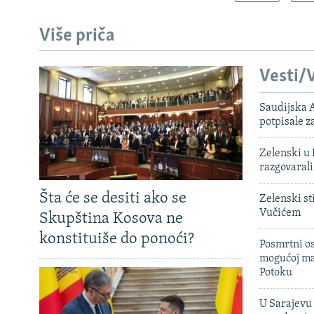
Više priča
Vesti/V
Saudijska A
potpisale 
Zelenski u 
razgovarali
Šta će se desiti ako se
Zelenski st
Vučićem
Skupština Kosova ne
konstituiše do ponoći?
Posmrtni os
mogućoj ma
Potoku
U Sarajevu 