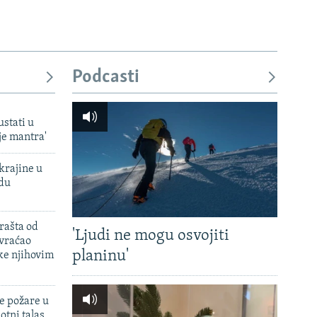
Podcasti
ustati u
je mantra'
krajine u
adu
rašta od
'Ljudi ne mogu osvojiti
 vraćao
planinu'
ke njihovim
e požare u
otni talas