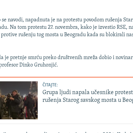
 se navodi, napadnuta je na protestu povodom rušenja Sta
du. Na tom protestu 27. novembra, kako je izvestio RSE, n
e protive rušenju tog mosta u Beogradu kada su blokirali na
 je pretnje smrću preko društvenih mreža dobio i novinar
 profesor Dinko Gruhonjić.
ČITAJTE:
Grupa ljudi napala učesnike protest
rušenja Starog savskog mosta u Be