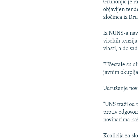
Gruhonjić je r
objavljen ten
zločinca iz Dr
Iz NUNS-a navo
visokih tenzij
vlasti, a do s
"Učestale su di
javnim okuplj
Udruženje novi
"UNS traži od 
protiv odgovor
novinarima kaž
Koalicija za sl