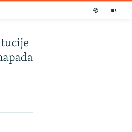
tucije
 napada