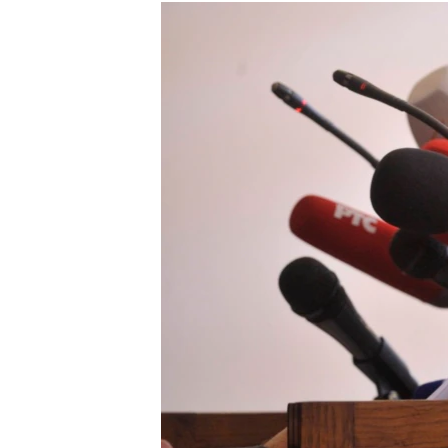
ISPRIČAJ MI
DNEVNO@RSE
SPECIJALI RSE
VIŠE OD NASLOVA
GENOCID U SREBRENICI
POPLAVE I KLIZIŠTA U BIH 2024.
TV LIBERTY
POST SCRIPTUM
MOJA EVROPA
TRI DECENIJE OD RATA U BIH
SVE KARTE DEJTONA
NASTANAK I RASPAD JUGOSLAVIJE