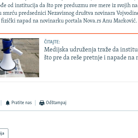
e od institucija da što pre preduzmu sve mere iz svojih n
nju smrću predsednici Nezavisnog društva novinara Vojvod
i fizički napad na novinarku portala Nova.rs Anu Marković.
ČITAJTE:
Medijska udruženja traže da instituc
što pre da reše pretnje i napade na
Pratite nas
Odštampaj
ija