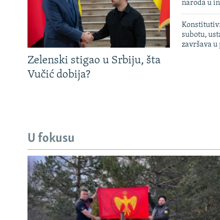
naroda u in
Konstitutiv
subotu, ust
završava u
Zelenski stigao u Srbiju, šta
Vučić dobija?
U fokusu