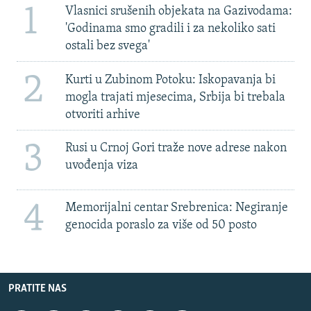
1
Vlasnici srušenih objekata na Gazivodama:
'Godinama smo gradili i za nekoliko sati
ostali bez svega'
2
Kurti u Zubinom Potoku: Iskopavanja bi
mogla trajati mjesecima, Srbija bi trebala
otvoriti arhive
3
Rusi u Crnoj Gori traže nove adrese nakon
uvođenja viza
4
Memorijalni centar Srebrenica: Negiranje
genocida poraslo za više od 50 posto
PRATITE NAS