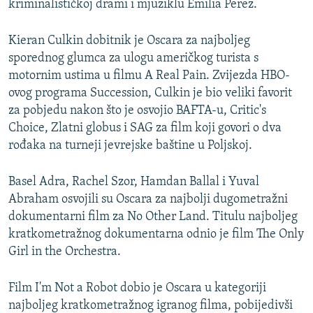
kriminalističkoj drami i mjuziklu Emilia Perez.
Kieran Culkin dobitnik je Oscara za najboljeg
sporednog glumca za ulogu američkog turista s
motornim ustima u filmu A Real Pain. Zvijezda HBO-
ovog programa Succession, Culkin je bio veliki favorit
za pobjedu nakon što je osvojio BAFTA-u, Critic's
Choice, Zlatni globus i SAG za film koji govori o dva
rođaka na turneji jevrejske baštine u Poljskoj.
Basel Adra, Rachel Szor, Hamdan Ballal i Yuval
Abraham osvojili su Oscara za najbolji dugometražni
dokumentarni film za No Other Land. Titulu najboljeg
kratkometražnog dokumentarna odnio je film The Only
Girl in the Orchestra.
Film I'm Not a Robot dobio je Oscara u kategoriji
najboljeg kratkometražnog igranog filma, pobijedivši