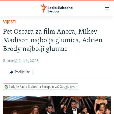
Dostupni
linkovi
Pređite
VIJESTI
na
VIJESTI
Pet Oscara za film Anora, Mikey
glavni
BOSNA I HERCEGOVINA
sadržaj
Madison najbolja glumica, Adrien
SRBIJA
Pređite
Brody najbolji glumac
na
KOSOVO
glavnu
3. mart/ožujak, 2025.
CRNA GORA
navigaciju
Pređite
Podijelite
VIZUELNO
na
PODCASTI
VIDEO
pretragu
Dodajte Radio Slobodna Evropa u vaš Google izvor
RAT U UKRAJINI
FOTOGALERIJE
KINA NA BALKANU
INFOGRAFIKE
RSE PRIČE IZ SVIJETA