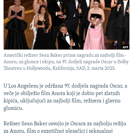
ISPRIČAJ MI
DNEVNO@RSE
SPECIJALI RSE
VIŠE OD NASLOVA
PRATITE NAS
GENOCID U SREBRENICI
Američki režiser Sean Baker prima nagradu za najbolji film -
POPLAVE I KLIZIŠTA U BIH 2024.
Anoru, uz glumce i ekipu, na 97. dodjeli nagrade Oscar u Dolby
Theatreu u Hollywoodu, Kalifornija, SAD, 2. marta 2025.
TV LIBERTY
Sve RFE/RL stranice
POST SCRIPTUM
U Los Angelesu je održana 97. dodjela nagrada Oscar, a
MOJA EVROPA
veče je obilježio film Anora koji je dobio pet zlatnih
kipića, uključujući za najbolji film, režisera i glavnu
TRI DECENIJE OD RATA U BIH
glumicu.
SVE KARTE DEJTONA
NASTANAK I RASPAD JUGOSLAVIJE
Režiser Sean Baker osvojio je Oscara za najbolju režiju
za Anoru, film o egzotičnoj plesačici i seksualnoj