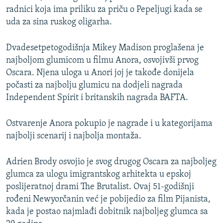
radnici koja ima priliku za priču o Pepeljugi kada se
uda za sina ruskog oligarha.
Dvadesetpetogodišnja Mikey Madison proglašena je
najboljom glumicom u filmu Anora, osvojivši prvog
Oscara. Njena uloga u Anori joj je takođe donijela
počasti za najbolju glumicu na dodjeli nagrada
Independent Spirit i britanskih nagrada BAFTA.
Ostvarenje Anora pokupio je nagrade i u kategorijama
najbolji scenarij i najbolja montaža.
Adrien Brody osvojio je svog drugog Oscara za najboljeg
glumca za ulogu imigrantskog arhitekta u epskoj
poslijeratnoj drami The Brutalist. Ovaj 51-godišnji
rođeni Newyorčanin već je pobijedio za film Pijanista,
kada je postao najmlađi dobitnik najboljeg glumca sa