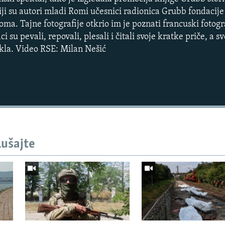
čiji su autori mladi Romi učesnici radionica Grubb fondacije
a. Tajne fotografije otkrio im je poznati francuski fotogr
ci su pevali, repovali, plesali i čitali svoje kratke priče, a 
kla. Video RSE: Milan Nešić
lušajte