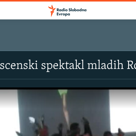
SLUŠAJTE
 scenski spektakl mladih 
Apple podcasti
YouTube Music
Spotify
YouTube