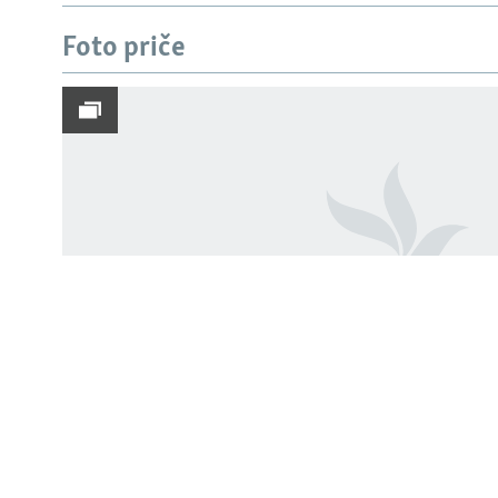
Foto priče
PRATITE NAS
Sve RFE/RL stranice
Vrbas prkosi vrućini