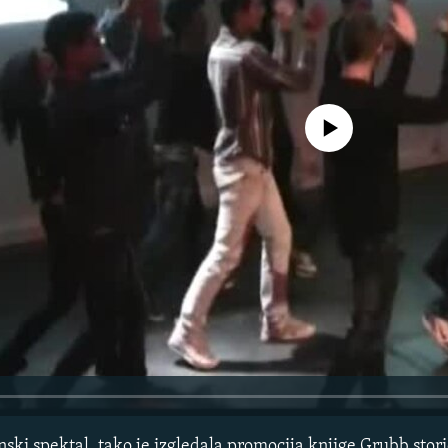
Pratite
No media source currently avail
ski spektal, tako je izgledala promocija knjige Grubb storie