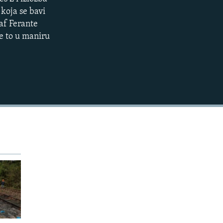
EMBED
 koja se bavi
af Ferante
sve to u maniru