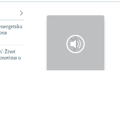
 energetsku
iona
': Život
onovima u
a
Posljednja epizoda
lističku
 dronovima
Kako su ratni recepti i lego-vitezovi
last
vraćali život u normalu devedesetih
onovi
Zaviri ispod površine
i Amazon' u
Peterburga
Slušajte