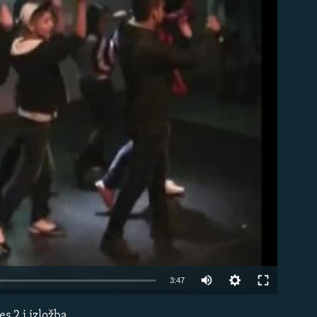
able
3:47
s 2 i izložba