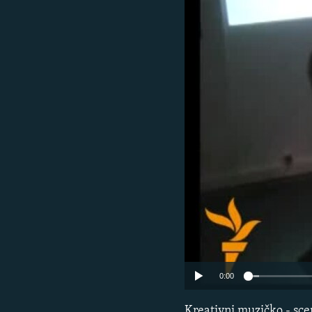
ISPRIČAJ MI
DNEVNO@RSE
SPECIJALI RSE
VIŠE OD NASLOVA
GENOCID U SREBRENICI
POPLAVE I KLIZIŠTA U BIH 2024.
TV LIBERTY
POST SCRIPTUM
MOJA EVROPA
TRI DECENIJE OD RATA U BIH
SVE KARTE DEJTONA
0:00
NASTANAK I RASPAD JUGOSLAVIJE
Kreativni muzičko - scen