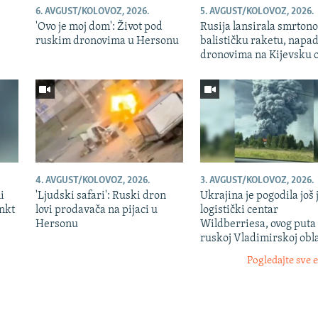
6. AVGUST/KOLOVOZ, 2026.
5. AVGUST/KOLOVOZ, 2026.
'Ovo je moj dom': Život pod
Rusija lansirala smrton
ruskim dronovima u Hersonu
balističku raketu, napa
dronovima na Kijevsku o
4. AVGUST/KOLOVOZ, 2026.
3. AVGUST/KOLOVOZ, 2026.
i
'Ljudski safari': Ruski dron
Ukrajina je pogodila još
ankt
lovi prodavača na pijaci u
logistički centar
Hersonu
Wildberriesa, ovog puta
ruskoj Vladimirskoj obla
Pogledajte sve 