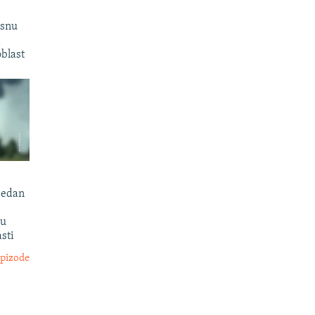
osnu
d
blast
 jedan
 u
sti
epizode