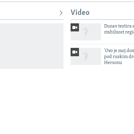
Video
Dunav testira
stabilnost reg
'Ovo je moj dom
pod ruskim dr
Hersonu
Rusija lansiral
smrtonosnu ba
raketu, napad
na Kijevsku ob
Ukrajinski dr
pogodili 'rusk
blizini Sankt 