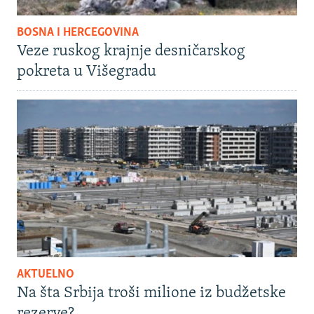
BOSNA I HERCEGOVINA
Veze ruskog krajnje desničarskog
pokreta u Višegradu
AKTUELNO
Na šta Srbija troši milione iz budžetske
rezerve?