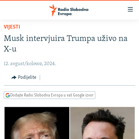
Dostupni
linkovi
Pređite
VIJESTI
na
VIJESTI
Musk intervjuira Trumpa uživo na
glavni
BOSNA I HERCEGOVINA
sadržaj
X-u
SRBIJA
Pređite
na
12. avgust/kolovoz, 2024.
KOSOVO
glavnu
CRNA GORA
Podijelite
navigaciju
Pređite
VIZUELNO
na
Dodajte Radio Slobodna Evropa u vaš Google izvor
PODCASTI
VIDEO
pretragu
RAT U UKRAJINI
FOTOGALERIJE
KINA NA BALKANU
INFOGRAFIKE
RSE PRIČE IZ SVIJETA