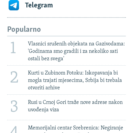
Telegram
Popularno
1
Vlasnici srušenih objekata na Gazivodama:
'Godinama smo gradili i za nekoliko sati
ostali bez svega'
2
Kurti u Zubinom Potoku: Iskopavanja bi
mogla trajati mjesecima, Srbija bi trebala
otvoriti arhive
3
Rusi u Crnoj Gori traže nove adrese nakon
uvođenja viza
4
Memorijalni centar Srebrenica: Negiranje