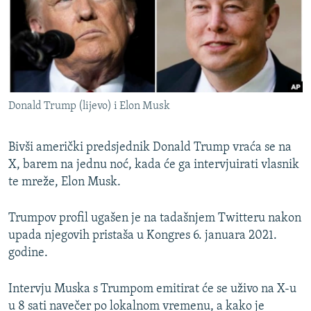
ISPRIČAJ MI
DNEVNO@RSE
SPECIJALI RSE
VIŠE OD NASLOVA
PRATITE NAS
Donald Trump (lijevo) i Elon Musk
GENOCID U SREBRENICI
POPLAVE I KLIZIŠTA U BIH 2024.
Bivši američki predsjednik Donald Trump vraća se na
TV LIBERTY
X, barem na jednu noć, kada će ga intervjuirati vlasnik
Sve RFE/RL stranice
te mreže, Elon Musk.
POST SCRIPTUM
MOJA EVROPA
Trumpov profil ugašen je na tadašnjem Twitteru nakon
upada njegovih pristaša u Kongres 6. januara 2021.
TRI DECENIJE OD RATA U BIH
godine.
SVE KARTE DEJTONA
NASTANAK I RASPAD JUGOSLAVIJE
Intervju Muska s Trumpom emitirat će se uživo na X-u
u 8 sati navečer po lokalnom vremenu, a kako je