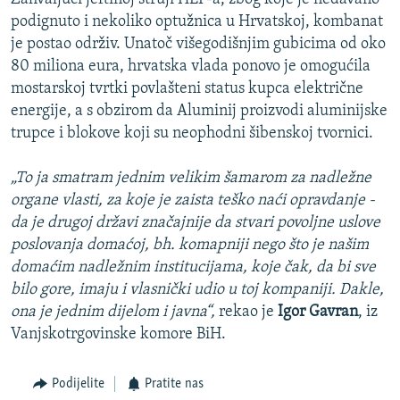
podignuto i nekoliko optužnica u Hrvatskoj, kombanat
je postao održiv. Unatoč višegodišnjim gubicima od oko
80 miliona eura, hrvatska vlada ponovo je omogućila
mostarskoj tvrtki povlašteni status kupca električne
energije, a s obzirom da Aluminij proizvodi aluminijske
trupce i blokove koji su neophodni šibenskoj tvornici.
„To ja smatram jednim velikim šamarom za nadležne
organe vlasti, za koje je zaista teško naći opravdanje -
da je drugoj državi značajnije da stvari povoljne uslove
poslovanja domaćoj, bh. komapniji nego što je našim
domaćim nadležnim institucijama, koje čak, da bi sve
bilo gore, imaju i vlasnički udio u toj kompaniji. Dakle,
ona je jednim dijelom i javna“,
rekao je
Igor Gavran
, iz
Vanjskotrgovinske komore BiH.
Podijelite
Pratite nas