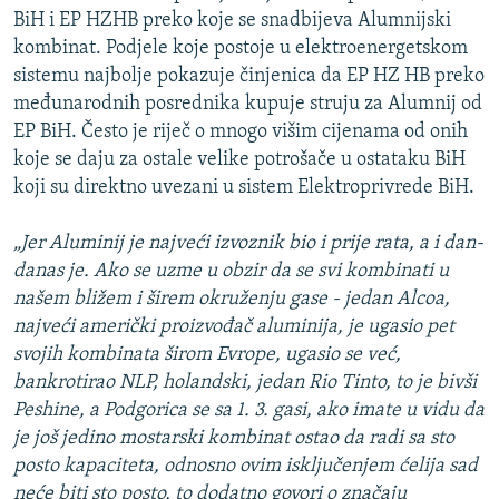
BiH i EP HZHB preko koje se snadbijeva Alumnijski
kombinat. Podjele koje postoje u elektroenergetskom
sistemu najbolje pokazuje činjenica da EP HZ HB preko
međunarodnih posrednika kupuje struju za Alumnij od
EP BiH. Često je riječ o mnogo višim cijenama od onih
koje se daju za ostale velike potrošače u ostataku BiH
koji su direktno uvezani u sistem Elektroprivrede BiH.
„Jer Aluminij je najveći izvoznik bio i prije rata, a i dan-
danas je. Ako se uzme u obzir da se svi kombinati u
našem bližem i širem okruženju gase - jedan Alcoa,
najveći američki proizvođač aluminija, je ugasio pet
svojih kombinata širom Evrope, ugasio se već,
bankrotirao NLP, holandski, jedan Rio Tinto, to je bivši
Peshine, a Podgorica se sa 1. 3. gasi, ako imate u vidu da
je još jedino mostarski kombinat ostao da radi sa sto
posto kapaciteta, odnosno ovim isključenjem ćelija sad
neće biti sto posto, to dodatno govori o značaju