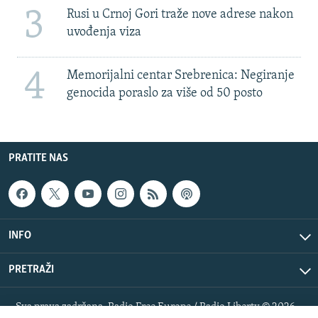
3
Rusi u Crnoj Gori traže nove adrese nakon
uvođenja viza
4
Memorijalni centar Srebrenica: Negiranje
genocida poraslo za više od 50 posto
PRATITE NAS
INFO
PRETRAŽI
Sva prava zadržana. Radio Free Europe / Radio Liberty © 2026