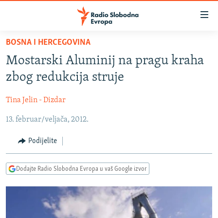
Dostupni
linkovi
Pređite
BOSNA I HERCEGOVINA
na
VIJESTI
Mostarski Aluminij na pragu kraha
glavni
BOSNA I HERCEGOVINA
sadržaj
zbog redukcija struje
SRBIJA
Pređite
na
Tina Jelin - Dizdar
KOSOVO
glavnu
13. februar/veljača, 2012.
CRNA GORA
navigaciju
Pređite
VIZUELNO
Podijelite
na
PODCASTI
VIDEO
pretragu
Dodajte Radio Slobodna Evropa u vaš Google izvor
RAT U UKRAJINI
FOTOGALERIJE
KINA NA BALKANU
INFOGRAFIKE
RSE PRIČE IZ SVIJETA