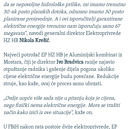
da se nepovoljne hidrološke prilike, mi imamo trenutno
30-ak posto planskih dotoka, odnosno imamo 30 posto
planirane proizvodnje. A i ovi isporučitelji garantirane
električne energije trenutno nam isporučuju samo 67
megavata“
, navodi generalni direktor Elektroprivrede
HZ HB
Nikola Krešić
.
Najveći potrošač EP HZ HB je Aluminijski kombinat iz
Mostara, čiji je direktor
Ivo Bradvica
ranije najavio
otpuštanje radnika i gašenje dijela pogona ukoliko
cijene električne energije budu povećane. Redukcije
struje, kao kaže, ovaj će proces samo ubrzati.
„Ovdje uopće više sada nije u pitanju koja je cijena,
nego fizički nema električne energije. Mora se tražiti
način kako izići iz ove situacije“,
kaže on.
U FBiH nakon rata postoje dvije elektroprivrede, EP