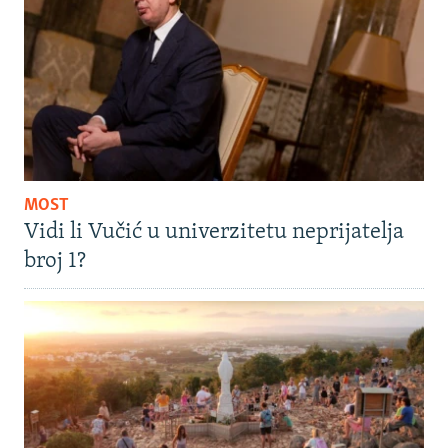
MOST
Vidi li Vučić u univerzitetu neprijatelja
broj 1?