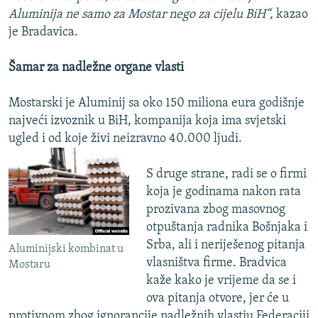
Aluminija ne samo za Mostar nego za cijelu BiH“,
kazao
je Bradavica.
Šamar za nadležne organe vlasti
Mostarski je Aluminij sa oko 150 miliona eura godišnje
najveći izvoznik u BiH, kompanija koja ima svjetski
ugled i od koje živi neizravno 40.000 ljudi.
S druge strane, radi se o firmi
koja je godinama nakon rata
prozivana zbog masovnog
otpuštanja radnika Bošnjaka i
Srba, ali i neriješenog pitanja
Aluminijski kombinat u
vlasništva firme. Bradvica
Mostaru
kaže kako je vrijeme da se i
ova pitanja otvore, jer će u
protivnom zbog ignorancije nadležnih vlastiu Federaciji