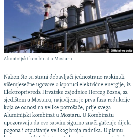
ISPRIČAJ MI
DNEVNO@RSE
SPECIJALI RSE
VIŠE OD NASLOVA
PRATITE NAS
GENOCID U SREBRENICI
Aluminijski kombinat u Mostaru
POPLAVE I KLIZIŠTA U BIH 2024.
TV LIBERTY
Sve RFE/RL stranice
Nakon što su strani dobavljači jednostrano raskinuli
POST SCRIPTUM
višemjesečne ugovore o isporuci električne energije, iz
Elektroprivreda Hrvatske zajednice Herceg Bosna, sa
MOJA EVROPA
sjedištem u Mostaru, najavljena je prva faza redukcije
TRI DECENIJE OD RATA U BIH
koja se odnosi na velike potrošače, prije svega
Aluminijski kombinat u Mostaru. U Kombinatu
SVE KARTE DEJTONA
upozoravaju da ovo sasvim sigurno znači gašenje dijela
NASTANAK I RASPAD JUGOSLAVIJE
pogona i otpuštanje velikog broja radnika. U pismu