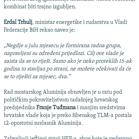
kombinat biti trajno izgubljen.
Erdal Trhulj
, ministar energetike i rudarstva u Vladi
Federacije BiH rekao naveo je:
„Negdje u julu mjesecu je formirana radna grupa,
napravljeni su određeni prijedlozi. Cilj ove vlade je
zaista da se to riješi. Samo ako je neko proteklih 15-ak
godina to stavljao po strani, ne možete očekivati da će
se to riješiti za mjesec, dva.“
Rad mostarskog Aluminija obnovljen je u ratu pod
političkim pokroviteljstvom tadašnjeg hrvatskog
predsjednika
Franje Tuđmana
i manjim sredstvima
hrvatske vlade koja je preko šibenskog TLM-a postala
12-opostotni suvlasnik Aluminija.
Zahvaljući jeftinoj struji HEP-a, zbog koje je nedavano