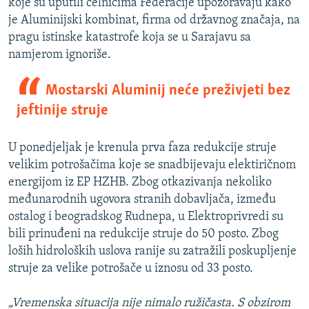
koje su uputili čelnicima Federacije upozoravaju kako
je Aluminijski kombinat, firma od državnog značaja, na
pragu istinske katastrofe koja se u Sarajavu sa
namjerom ignoriše.
Mostarski Aluminij neće preživjeti bez
jeftinije struje
U ponedjeljak je krenula prva faza redukcije struje
velikim potrošačima koje se snadbijevaju elektiričnom
energijom iz EP HZHB. Zbog otkazivanja nekoliko
međunarodnih ugovora stranih dobavljača, između
ostalog i beogradskog Rudnepa, u Elektroprivredi su
bili prinuđeni na redukcije struje do 50 posto. Zbog
loših hidroloških uslova ranije su zatražili poskupljenje
struje za velike potrošače u iznosu od 33 posto.
„Vremenska situacija nije nimalo ružičasta. S obzirom