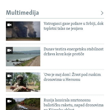
Multimedija
Vatrogasci gase požare u Srbiji, dok
toplotni talas ne jenjava
Dunav testira energetsku stabilnost
država kroz koje protiče
'Ovo je moj dom': Život pod ruskim
dronovima u Hersonu
Rusija lansirala smrtonosnu
balističku raketu, napad dronovima