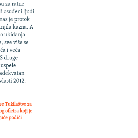
su za ratne
i osuđeni ljudi
 nas je protok
njila kazna. A
go ukidanja
 sve više se
ća i veća
 S druge
euspele
eadekvatan
lasti 2012.
se Tužilaštvo za
g oficira koji je
guće podići