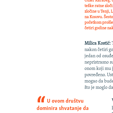
Omer Karabeg:
U
teške ratne zloč
zločine u Tenji, 
na Kosovu. Šesto
početkom prošle 
četiri godine na
Milica Kostić:
T
nakon četiri go
jedan od osuđe
nepristrasno su
onom koji mu je
povređeno. Usta
mogao da bude.
što je moglo d
U ovom društvu
dominira shvatanje da