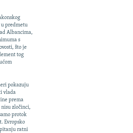
zakonskog
, u predmetu
 nad Albancima,
inimuma s
vosti, što je
element tog
ajućom
meri pokazuju
ti vlada
očine prema
nisu zločinci,
 samo protok
t. Evropsko
pitanju ratni