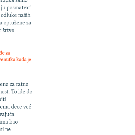
ostupka samo
aju posmatrati
e odluke naših
da optužene za
r žrtve
đe za
trenutka kada je
ene za ratne
nost. To ide do
iti
 nema dece već
vajuća
zima kao
ni ne