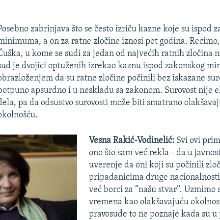
Posebno zabrinjava što se često izriču kazne koje su ispod 
minimuma, a on za ratne zločine iznosi pet godina. Recimo
Ćuška, u kome se sudi za jedan od najvećih ratnih zločina
sud je dvojici optuženih izrekao kaznu ispod zakonskog m
obrazloženjem da su ratne zločine počinili bez iskazane suro
potpuno apsurdno i u neskladu sa zakonom. Surovost nije 
dela, pa da odsustvo surovosti može biti smatrano olakšav
okolnošću.
Vesna Rakić-Vodinelić:
Svi ovi pri
ono što sam već rekla - da u javnos
uverenje da oni koji su počinili zl
pripadanicima druge nacionalnosti 
već borci za “našu stvar“. Uzmimo
vremena kao olakšavajuću okolnos
pravosuđe to ne poznaje kada su u 