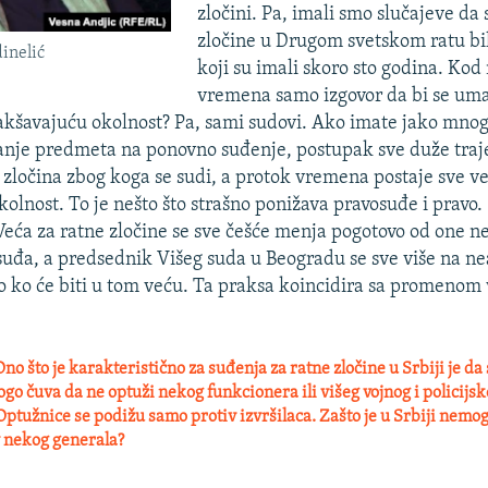
zločini. Pa, imali smo slučajeve da 
zločine u Drugom svetskom ratu bil
inelić
koji su imali skoro sto godina. Kod
vremena samo izgovor da bi se uma
lakšavajuću okolnost? Pa, sami sudovi. Ako imate jako mno
anje predmeta na ponovno suđenje, postupak sve duže traje,
zločina zbog koga se sudi, a protok vremena postaje sve ve
kolnost. To je nešto što strašno ponižava pravosuđe i pravo.
 Veća za ratne zločine se sve češće menja pogotovo od one n
uđa, a predsednik Višeg suda u Beogradu se sve više na n
o ko će biti u tom veću. Ta praksa koincidira sa promenom v
no što je karakteristično za suđenja za ratne zločine u Srbiji je da 
ogo čuva da ne optuži nekog funkcionera ili višeg vojnog i policijsko
Optužnice se podižu samo protiv izvršilaca. Zašto je u Srbiji nemo
v nekog generala?