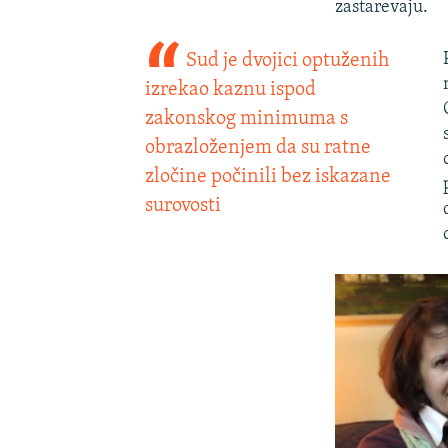
zastarevaju.
Sud je dvojici optuženih
izrekao kaznu ispod
zakonskog minimuma s
obrazloženjem da su ratne
zločine počinili bez iskazane
surovosti