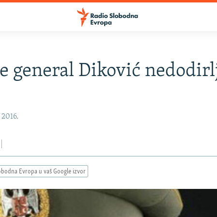
je general Diković nedodirl
 2016.
obodna Evropa u vaš Google izvor