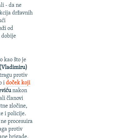
li - da ne
ukcija državnih
ući
aži od
 dobije
.
o kao što je
(Vladimiru)
stragu protiv
o i
doček koji
eviću
nakon
li članovi
tne zločine,
 i policije.
o ne procesuira
aga protiv
ane brigade,