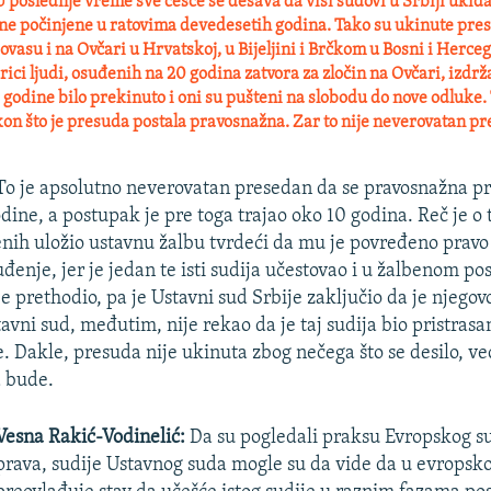
 poslednje vreme sve češće se dešava da viši sudovi u Srbiji ukid
ine počinjene u ratovima devedesetih godina. Tako su ukinute pre
Lovasu i na Ovčari u Hrvatskoj, u Bijeljini i Brčkom u Bosni i Herceg
rici ljudi, osuđenih na 20 godina zatvora za zločin na Ovčari, izdrž
godine bilo prekinuto i oni su pušteni na slobodu do nove odluke. 
kon što je presuda postala pravosnažna. Zar to nije neverovatan p
o je apsolutno neverovatan presedan da se pravosnažna p
dine, a postupak je pre toga trajao oko 10 godina. Reč je o
nih uložio ustavnu žalbu tvrdeći da mu je povređeno pravo
đenje, jer je jedan te isti sudija učestovao i u žalbenom po
 prethodio, pa je Ustavni sud Srbije zaključio da je njegov
vni sud, međutim, nije rekao da je taj sudija bio pristrasan
 Dakle, presuda nije ukinuta zbog nečega što se desilo, v
a bude.
Vesna Rakić-Vodinelić:
Da su pogledali praksu Evropskog s
prava, sudije Ustavnog suda mogle su da vide da u evropsko