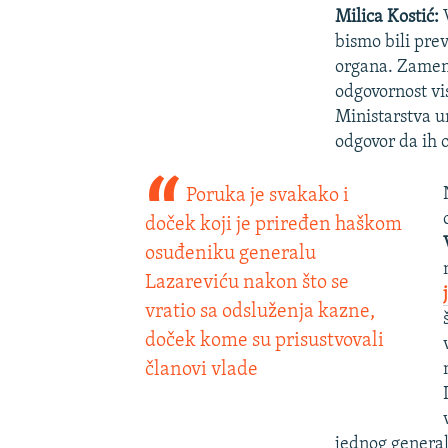
Milica Kostić:
V
bismo bili prev
organa. Zamen
odgovornost vis
Ministarstva u
odgovor da ih 
Poruka je svakako i
doček koji je priređen haškom
osuđeniku generalu
Lazareviću nakon što se
vratio sa odsluženja kazne,
doček kome su prisustvovali
članovi vlade
jednog genera