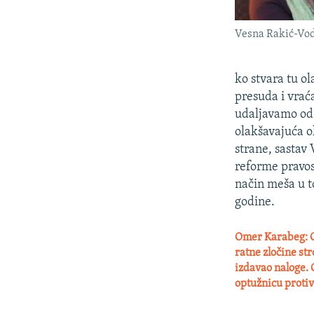
Vesna Rakić-Vod
ko stvara tu o
presuda i vrać
udaljavamo od 
olakšavajuća o
strane, sastav
reforme pravos
način meša u t
godine.
Omer Karabeg:
O
ratne zločine str
izdavao naloge. 
optužnicu proti