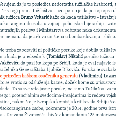
erujem da je to posledica nedostatka tužilačke hrabrosti, a
iše strogi prema tužilaštvu - neosporno je da postoji opstr
ik tužioca
Bruno Vekarić
kaže da kada tužilaštvo - istražuj
oko rangiranih osoba u vojnoj i policijskoj hijerarhiji - zatr
nutrašnjih poslova i Ministarstva odbrane neka dokumenta
oni nemaju, da je arhiva uništena u bombardovanju i slično
Ne treba zaboraviti ni političke poruke koje dobija tužilaštv
ona kada je predsednik
(Tomislav) Nikolić
poručio tužiocu
Vukčeviću
da pazi šta kopa po Srbiji, kada je ovaj najavio i
načelnika Generalštaba Ljubiše Dikovića. Poruka je svakak
je priređen haškom osuđeniku generalu
(Vladimiru) Lazar
što se vratio sa odsluženja kazne, doček kome su prisustvova
vlade. To su sve vrlo jasne poruke, ne samo Tužilaštvu za ra
nego i potencijalnim svedocima-insajderima iz redova vojske
Istina, nakon što je Evropska komisija kritikovala Srbiju št
visokorangirane osobe, pokrenuta je 2014. godine prva istr
la - Dragana Živanovića, bivšeg komandanta 125 motorizov