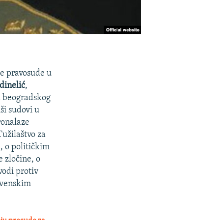
se pravosuđe u
dinelić
,
ja beogradskog
ši sudovi u
ronalaze
Tužilaštvo za
e, o političkim
 zločine, o
odi protiv
lovenskim