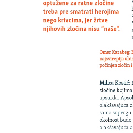
optužene za ratne zločine
treba pre smatrati herojima
nego krivcima, jer žrtve
njihovih zločina nisu “naše“.
Omer Karabeg:
N
najsvirepija ubi
počinjen zločin i 
Milica Kostić:
M
zločine kojima
apsurda. Apsol
olakšavajuća o
samo suprugu.
okolnost bude 
olakšavajuća o