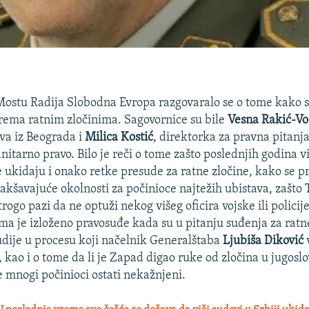
ostu Radija Slobodna Evropa razgovaralo se o tome kako 
prema ratnim zločinima. Sagovornice su bile
Vesna Rakić-Vo
va iz Beograda i
Milica Kostić
, direktorka za pravna pitan
itarno pravo. Bilo je reči o tome zašto poslednjih godina vi
će ukidaju i onako retke presude za ratne zločine, kako se p
akšavajuće okolnosti za počinioce najtežih ubistava, zašto 
trogo pazi da ne optuži nekog višeg oficira vojske ili policij
ima je izloženo pravosuđe kada su u pitanju suđenja za ratne
sudije u procesu koji načelnik Generalštaba
Ljubiša Diković
v
, kao i o tome da li je Zapad digao ruke od zločina u jugos
e mnogi počinioci ostati nekažnjeni.