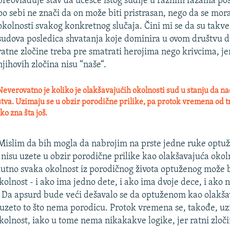
preovlađuje stav da učešće istog sudije u raznim fazama p
po sebi ne znači da on može biti pristrasan, nego da se mor
okolnosti svakog konkretnog slučaja. Čini mi se da su takv
sudova posledica shvatanja koje dominira u ovom društvu 
ratne zločine treba pre smatrati herojima nego krivcima, je
njihovih zločina nisu “naše“.
everovatno je koliko je olakšavajućih okolnosti sud u stanju da na
stva. Uzimaju se u obzir porodične prilike, pa protok vremena od 
ko zna šta još.
islim da bih mogla da nabrojim na prste jedne ruke optuž
 nisu uzete u obzir porodične prilike kao olakšavajuća okol
utno svaka okolnost iz porodičnog života optuženog može b
kolnost - i ako ima jedno dete, i ako ima dvoje dece, i ako
 Da apsurd bude veći dešavalo se da optuženom kao olakša
uzeto to što nema porodicu. Protok vremena se, takođe, u
kolnost, iako u tome nema nikakakve logike, jer ratni zloči