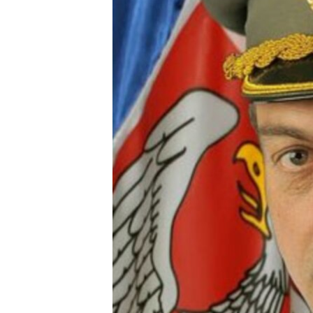
ISPRIČAJ MI
DNEVNO@RSE
SPECIJALI RSE
VIŠE OD NASLOVA
GENOCID U SREBRENICI
POPLAVE I KLIZIŠTA U BIH 2024.
TV LIBERTY
POST SCRIPTUM
MOJA EVROPA
TRI DECENIJE OD RATA U BIH
SVE KARTE DEJTONA
NASTANAK I RASPAD JUGOSLAVIJE