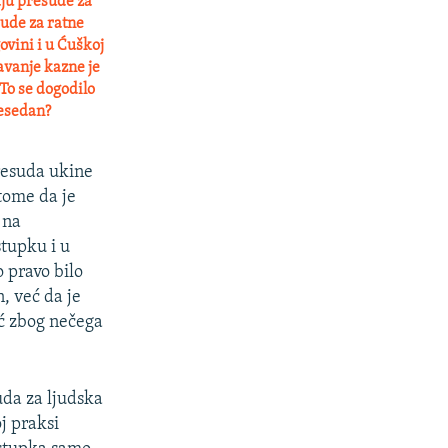
aju presude za
sude za ratne
ovini i u Ćuškoj
avanje kazne je
To se dogodilo
resedan?
resuda ukine
 tome da je
 na
stupku i u
o pravo bilo
, već da je
eć zbog nečega
uda za ljudska
j praksi