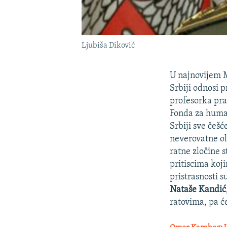
Ljubiša Diković
U najnovijem M
Srbiji odnosi 
profesorka pra
Fonda za human
Srbiji sve češ
neverovatne ol
ratne zločine s
pritiscima koj
pristrasnosti 
Nataše Kandić
ratovima, pa ć