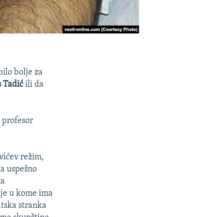
ilo bolje za
s Tadić
ili da
, profesor
evićev režim,
ona uspešno
za
enje u kome ima
atska stranka