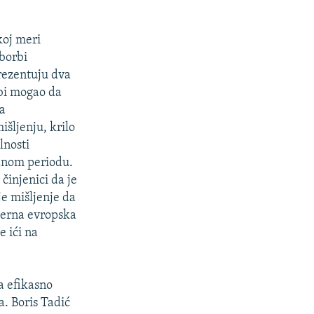
koj meri
 borbi
prezentuju dva
 bi mogao da
ja
išljenju, krilo
lnosti
rednom periodu.
 činjenici da je
e mišljenje da
derna evropska
e ići na
a efikasno
a. Boris Tadić