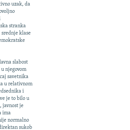
ativno uzak, da
ovoljno
i
ska stranka
e srednje klase
 Demokratske
glavna slabost
e u njegovom
caj savetnika
ila u relativnom
edsednika i
ve je to bilo u
 javnost je
a ima
nije normalno
 direktan sukob