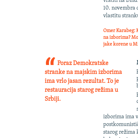
vratiti na Đinđ
10. novembra d
vlastitu strank
Omer Karabeg: K
na izborima? Može
jake korene u M
Poraz Demokratske
stranke na majskim izborima
ima vrlo jasan rezultat. To je
restauracija starog režima u
Srbiji.
izborima ima vr
postkomunistič
starog režima k