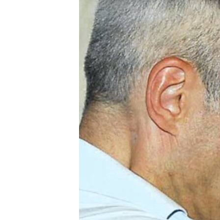
ISPRIČAJ MI
DNEVNO@RSE
SPECIJALI RSE
VIŠE OD NASLOVA
GENOCID U SREBRENICI
POPLAVE I KLIZIŠTA U BIH 2024.
TV LIBERTY
POST SCRIPTUM
MOJA EVROPA
TRI DECENIJE OD RATA U BIH
SVE KARTE DEJTONA
NASTANAK I RASPAD JUGOSLAVIJE