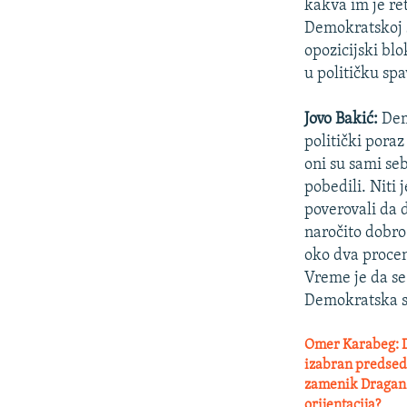
kakva im je re
Demokratskoj s
opozicijski blo
u političku sp
Jovo Bakić:
Demo
politički pora
oni su sami se
pobedili. Niti
poverovali da 
naročito dobro
oko dva procent
Vreme je da se
Demokratska str
Omer Karabeg: D
izabran predsedn
zamenik Dragan Đi
orijentacija?