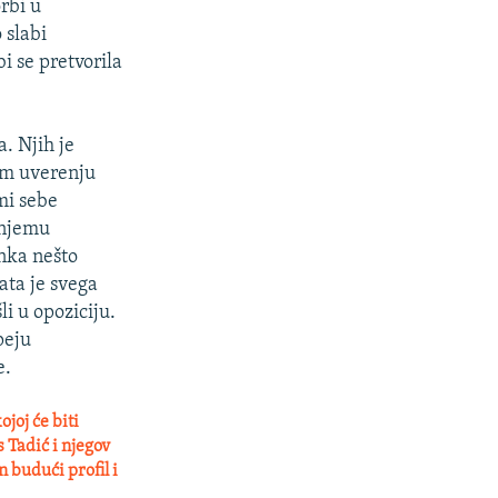
rbi u
 slabi
i se pretvorila
. Njih je
tom uverenju
mi sebe
 njemu
anka nešto
ata je svega
li u opoziciju.
peju
e.
oj će biti
 Tadić i njegov
n budući profil i