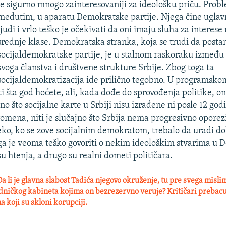
je sigurno mnogo zainteresovaniji za ideološku priču. Probl
međutim, u aparatu Demokratske partije. Njega čine uglav
ljudi i vrlo teško je očekivati da oni imaju sluha za interese
srednje klase. Demokratska stranka, koja se trudi da posta
socijaldemokratske partije, je u stalnom raskoraku između
svoga članstva i društvene strukture Srbije. Zbog toga ta
socijaldemokratizacija ide prilično tegobno. U programs
i šta god hoćete, ali, kada dođe do sprovođenja politike, on
jno što socijalne karte u Srbiji nisu izrađene ni posle 12 god
omena, niti je slučajno što Srbija nema progresivno oporezi
neko, ko se zove socijalnim demokratom, trebalo da uradi do
oga je veoma teško govoriti o nekim ideološkim stvarima u
su htenja, a drugo su realni dometi političara.
 li je glavna slabost Tadića njegovo okruženje, tu pre svega mislim
ničkog kabineta kojima on bezrezervno veruje? Kritičari prebacu
a koji su skloni korupciji.