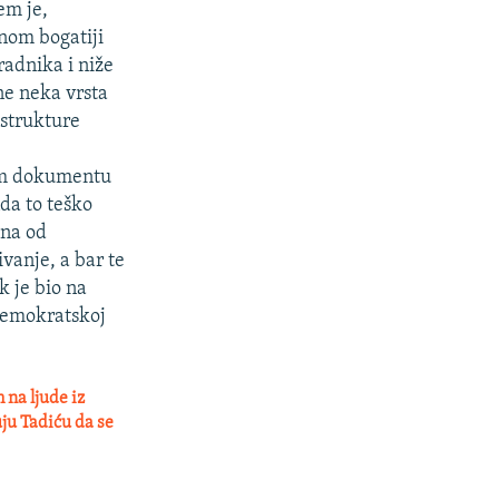
em je,
nom bogatiji
 radnika i niže
ne neka vrsta
 strukture
kom dokumentu
da to teško
ina od
vanje, a bar te
k je bio na
 Demokratskoj
 na ljude iz
ju Tadiću da se