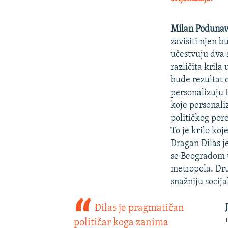
Milan Poduna
zavisiti njen b
učestvuju dva s
različita kril
bude rezultat o
personalizuju 
koje personaliz
političkog pore
To je krilo koj
Dragan Đilas j
se Beogradom 
metropola. Drug
snažniju socij
Đilas je pragmatičan
političar koga zanima