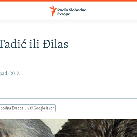
adić ili Đilas
opad, 2012.
obodna Evropa u vaš Google izvor