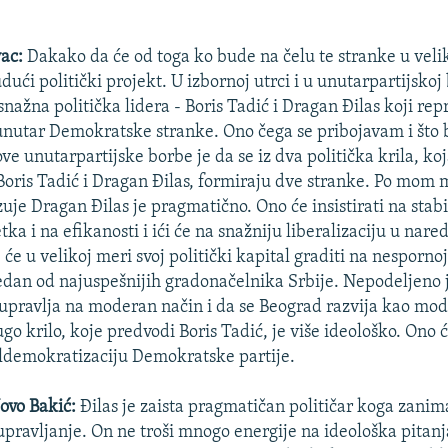
vac:
Dakako da će od toga ko bude na čelu te stranke u veli
udući politički projekt. U izbornoj utrci i u unutarpartijskoj
nažna politička lidera - Boris Tadić i Dragan Đilas koji re
a unutar Demokratske stranke. Ono čega se pribojavam i što
ve unutarpartijske borbe je da se iz dva politička krila, ko
Boris Tadić i Dragan Đilas, formiraju dve stranke. Po mom m
uje Dragan Đilas je pragmatično. Ono će insistirati na stabi
tka i na efikanosti i ići će na snažniju liberalizaciju u na
e će u velikoj meri svoj politički kapital graditi na nespornoj
edan od najuspešnijih gradonačelnika Srbije. Nepodeljeno j
upravlja na moderan način i da se Beograd razvija kao mo
o krilo, koje predvodi Boris Tadić, je više ideološko. Ono ć
aldemokratizaciju Demokratske partije.
Jovo Bakić:
Đilas je zaista pragmatičan političar koga zanim
upravljanje. On ne troši mnogo energije na ideološka pitanj