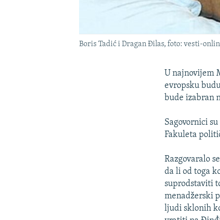
Boris Tadić i Dragan Đilas, foto: vesti-onli
U najnovijem M
evropsku budu
bude izabran n
Sagovornici su 
Fakuleta polit
Razgovaralo se 
da li od toga 
suprodstaviti t
menadžerski pr
ljudi sklonih k