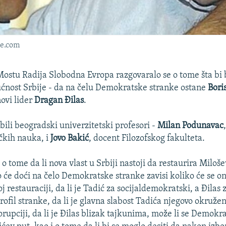
ne.com
ostu Radija Slobodna Evropa razgovaralo se o tome šta bi b
ćnost Srbije - da na čelu Demokratske stranke ostane
Bori
ovi lider
Dragan Đilas
.
bili beogradski univerzitetski profesori -
Milan Podunavac
ičkih nauka, i
Jovo Bakić
, docent Filozofskog fakulteta.
o tome da li nova vlast u Srbiji nastoji da restaurira Miloš
ko će doći na čelo Demokratske stranke zavisi koliko će se 
oj restauraciji, da li je Tadić za socijaldemokratski, a Đilas 
ofil stranke, da li je glavna slabost Tadića njegovo okruž
orupciji, da li je Đilas blizak tajkunima, može li se Demokr