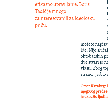
efikasno upravljanje. Boris
Tadić je mnogo
zainteresovaniji za ideološku
priču.
možete napisat
ide. Nije sluča
oktobarskih pr
dve stvari je 
vlasti. Zbog t
stranci. Jedno 
Omer Karabeg: Da
njegovog predsed
je okružio ljudim