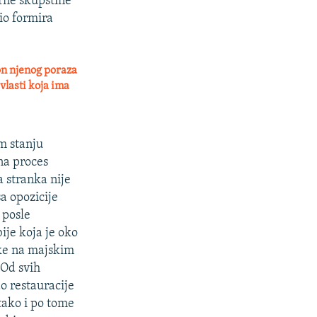
orne skupštine
io formira
on njenog poraza
vlasti koja ima
m stanju
na proces
a stranka nije
a opozicije
 posle
ije koja je oko
ke na majskim
 Od svih
o restauracije
 tako i po tome