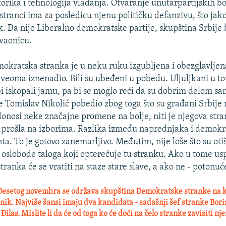
torika i tehnologija vladanja. Otvaranje unutarpartijskih bo
tranci ima za posledicu njenu političku defanzivu, što jako
k. Da nije Liberalno demokratske partije, skupština Srbije b
avaonicu.
kratska stranka je u neku ruku izgubljena i obezglavljena
z veoma iznenadio. Bili su ubeđeni u pobedu. Uljuljkani u 
bi iskopali jamu, pa bi se moglo reći da su dobrim delom sa
 je Tomislav Nikolić pobedio zbog toga što su građani Srbije
donosi neke značajne promene na bolje, niti je njegova str
 prošla na izborima. Razlika između naprednjaka i demokr
a. To je gotovo zanemarljivo. Međutim, nije loše što su otiš
 oslobode taloga koji opterećuje tu stranku. Ako u tome us
anka će se vratiti na staze stare slave, a ako ne - potonuć
esetog novembra se održava skupština Demokratske stranke na koj
ik. Najviše šansi imaju dva kandidata - sadašnji šef stranke Boris
las. Mislite li da će od toga ko će doći na čelo stranke zavisiti nje