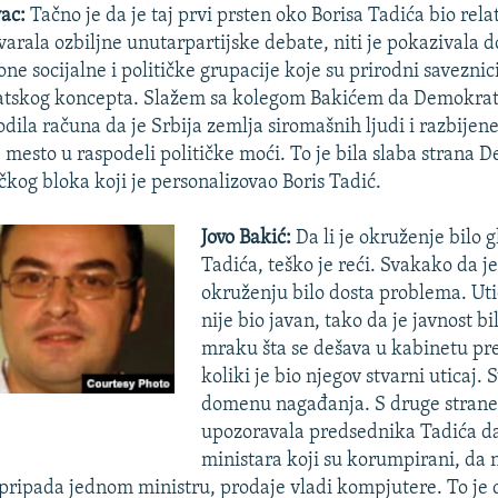
vac:
Tačno je da je taj prvi prsten oko Borisa Tadića bio rel
varala ozbiljne unutarpartijske debate, niti je pokazivala d
one socijalne i političke grupacije koje su prirodni saveznic
atskog koncepta. Slažem sa kolegom Bakićem da Demokrat
odila računa da je Srbija zemlja siromašnih ljudi i razbijen
e mesto u raspodeli političke moći. To je bila slaba strana
ičkog bloka koji je personalizovao Boris Tadić.
Jovo Bakić:
Da li je okruženje bilo 
Tadića, teško je reći. Svakako da j
okruženju bilo dosta problema. Uti
nije bio javan, tako da je javnost b
mraku šta se dešava u kabinetu pr
koliki je bio njegov stvarni uticaj. S
domenu nagađanja. S druge strane,
upozoravala predsednika Tadića d
ministara koji su korumpirani, da 
 pripada jednom ministru, prodaje vladi kompjutere. To je