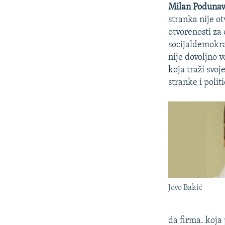
Milan Poduna
stranka nije ot
otvorenosti za 
socijaldemokr
nije dovoljno v
koja traži svoj
stranke i polit
Jovo Bakić
da firma. koja