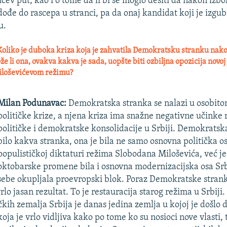
ićev put, kao i o tome da li bi se moglo desiti da nakon izb
ođe do rascepa u stranci, pa da onaj kandidat koji je izgub
u.
oliko je duboka kriza koja je zahvatila Demokratsku stranku nak
 li ona, ovakva kakva je sada, uopšte biti ozbiljna opozicija novoj 
iloševićevom režimu?
Milan Podunavac:
Demokratska stranka se nalazi u osobito
političke krize, a njena kriza ima snažne negativne učinke 
političke i demokratske konsolidacije u Srbiji. Demokratsk
bilo kakva stranka, ona je bila ne samo osnovna politička os
populističkoj diktaturi režima Slobodana Miloševića, već je
oktobarske promene bila i osnovna modernizacijska osa Srb
sebe okupljala proevropski blok. Poraz Demokratske stran
lo jasan rezultat. To je restauracija starog režima u Srbiji.
kih zemalja Srbija je danas jedina zemlja u kojoj je došlo d
oja je vrlo vidljiva kako po tome ko su nosioci nove vlasti,