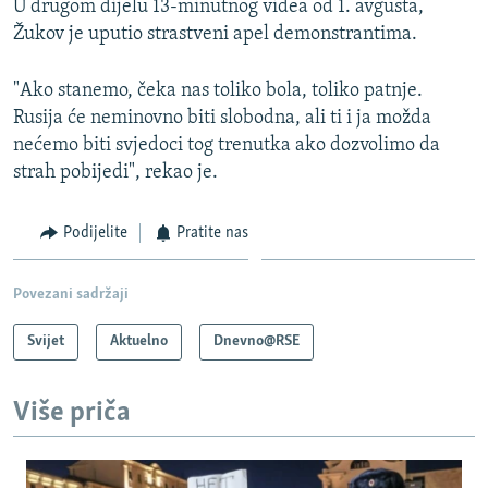
U drugom dijelu 13-minutnog videa od 1. avgusta,
Žukov je uputio strastveni apel demonstrantima.
"Ako stanemo, čeka nas toliko bola, toliko patnje.
Rusija će neminovno biti slobodna, ali ti i ja možda
nećemo biti svjedoci tog trenutka ako dozvolimo da
strah pobijedi", rekao je.
Podijelite
Pratite nas
Povezani sadržaji
Svijet
Aktuelno
Dnevno@RSE
Više priča