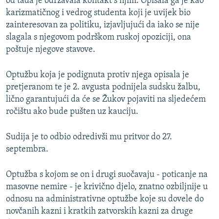
od tada je održavala kontakt s njim. Opisala ga je kao
karizmatičnog i vedrog studenta koji je uvijek bio
zainteresovan za politiku, izjavljujući da iako se nije
slagala s njegovom podrškom ruskoj opoziciji, ona
poštuje njegove stavove.
Optužbu koja je podignuta protiv njega opisala je
pretjeranom te je 2. avgusta podnijela sudsku žalbu,
lično garantujući da će se Žukov pojaviti na sljedećem
ročištu ako bude pušten uz kauciju.
Sudija je to odbio odredivši mu pritvor do 27.
septembra.
Optužba s kojom se on i drugi suočavaju - poticanje na
masovne nemire - je krivično djelo, znatno ozbiljnije u
odnosu na administrativne optužbe koje su dovele do
novčanih kazni i kratkih zatvorskih kazni za druge