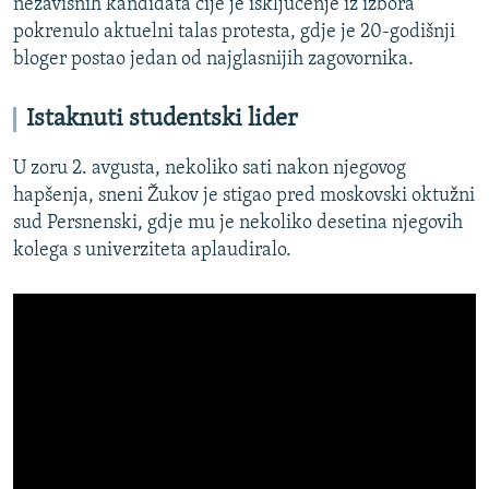
nezavisnih kandidata čije je isključenje iz izbora
pokrenulo aktuelni talas protesta, gdje je 20-godišnji
bloger postao jedan od najglasnijih zagovornika.
Istaknuti studentski lider
U zoru 2. avgusta, nekoliko sati nakon njegovog
hapšenja, sneni Žukov je stigao pred moskovski oktužni
sud Persnenski, gdje mu je nekoliko desetina njegovih
kolega s univerziteta aplaudiralo.