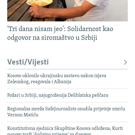
'Tri dana nisam jeo': Solidarnost kao
odgovor na siromaštvo u Srbiji
Vesti/Vijesti
Kosovo uklonilo ukrajinsku zastavu nakon izjava
Zelenskog, reagovala i Albanija
Požari u Srbiji, najugroženija Deliblatska peščara
Regionalna mreža SafeJournalists osudila prijetnje smrću
Veranu Matiću
Konstitutivna sjednica Skupštine Kosova odložena, Kurti
ponovo traži 'dodatno vrijeme' za dogovor