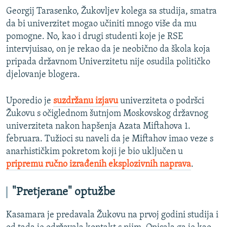
Georgij Tarasenko, Žukovljev kolega sa studija, smatra
da bi univerzitet mogao učiniti mnogo više da mu
pomogne. No, kao i drugi studenti koje je RSE
intervjuisao, on je rekao da je neobično da škola koja
pripada državnom Univerzitetu nije osudila političko
djelovanje blogera.
Uporedio je
suzdržanu izjavu
univerziteta o podršci
Žukovu s očiglednom šutnjom Moskovskog državnog
univerziteta nakon hapšenja Azata Miftahova 1.
februara. Tužioci su naveli da je Miftahov imao veze s
anarhističkim pokretom koji je bio uključen u
pripremu ručno izrađenih eksplozivnih naprava
.
"Pretjerane" optužbe
Kasamara je predavala Žukovu na prvoj godini studija i