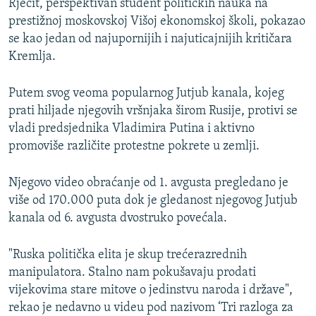
Rječit, perspektivan student političkih nauka na
prestižnoj moskovskoj Višoj ekonomskoj školi, pokazao
se kao jedan od najupornijih i najuticajnijih kritičara
Kremlja.
Putem svog veoma popularnog Jutjub kanala, kojeg
prati hiljade njegovih vršnjaka širom Rusije, protivi se
vladi predsjednika Vladimira Putina i aktivno
promoviše različite protestne pokrete u zemlji.
Njegovo video obraćanje od 1. avgusta pregledano je
više od 170.000 puta dok je gledanost njegovog Jutjub
kanala od 6. avgusta dvostruko povećala.
"Ruska politička elita je skup trećerazrednih
manipulatora. Stalno nam pokušavaju prodati
vijekovima stare mitove o jedinstvu naroda i države",
rekao je nedavno u videu pod nazivom ‘Tri razloga za