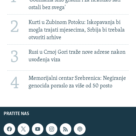
'Godinama smo gradili i za nekoliko sati
ostali bez svega'
2
Kurti u Zubinom Potoku: Iskopavanja bi
mogla trajati mjesecima, Srbija bi trebala
otvoriti arhive
3
Rusi u Crnoj Gori traže nove adrese nakon
uvođenja viza
4
Memorijalni centar Srebrenica: Negiranje
genocida poraslo za više od 50 posto
PRATITE NAS