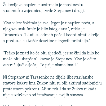
Žukovljevo hapšenje uzdrmalo je moskovsku
studentsku zajednicu, tvrde Stepanov i drugi.
"Ova vijest šokirala je sve. Jegor je uhapšen noću, a
njegovo saslušanje je bilo istog dana", rekla je
Tarasenko. "Ljudi su odmah počeli koordinirati akcije,
a pred sud su izašle desetine njegovih prijatelja."
"Teško je znati ko će biti sljedeći, jer se čini da bilo ko
može biti uhapšen", kazao je Stepanov. "Ovo je očito
zastrašujući osjećaj. To prije nismo imali."
Ni Stepanov ni Tarasenko ne dijele libertarijanske
stavove kakve ima Žukov, niti su bili aktivni sudionici u
protestnom pokretu. Ali su rekli da se Žukov nikada
nije suzdržavao od izražavanja svojih stavova.