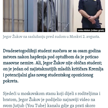
ISPRIČAJ MI
DNEVNO@RSE
SPECIJALI RSE
VIŠE OD NASLOVA
PRATITE NAS
Jegor Žukov na saslušanju pred sudom u Moskvi 2. avgusta.
GENOCID U SREBRENICI
POPLAVE I KLIZIŠTA U BIH 2024.
Dvadesetogodišnji student suočava se sa osam godina
TV LIBERTY
zatvora nakon hapšenja pod optužbom da je poticao
Sve RFE/RL stranice
masovne nemire. Ali, Jegor Žukov nije običan student;
POST SCRIPTUM
on je jedan od najistaknutijih mladih kritičara Kremlja
MOJA EVROPA
i potencijalni glas novog studentskog opozicionog
pokreta.
TRI DECENIJE OD RATA U BIH
SVE KARTE DEJTONA
Sjedeći u moskovskom stanu koji dijeli s roditeljima i
bratom, Jegor Žukov je podijelio najnoviji video na
NASTANAK I RASPAD JUGOSLAVIJE
svom Jutjub (You Tube) kanalu gdje ga prati skoro