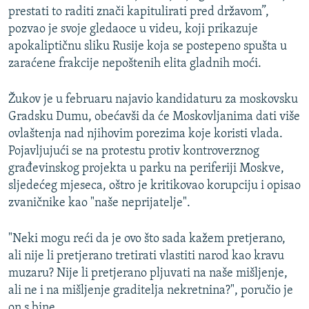
prestati to raditi znači kapitulirati pred državom”,
pozvao je svoje gledaoce u videu, koji prikazuje
apokaliptičnu sliku Rusije koja se postepeno spušta u
zaraćene frakcije nepoštenih elita gladnih moći.
Žukov je u februaru najavio kandidaturu za moskovsku
Gradsku Dumu, obećavši da će Moskovljanima dati više
ovlaštenja nad njihovim porezima koje koristi vlada.
Pojavljujući se na protestu protiv kontroverznog
građevinskog projekta u parku na periferiji Moskve,
sljedećeg mjeseca, oštro je kritikovao korupciju i opisao
zvaničnike kao "naše neprijatelje".
"Neki mogu reći da je ovo što sada kažem pretjerano,
ali nije li pretjerano tretirati vlastiti narod kao kravu
muzaru? Nije li pretjerano pljuvati na naše mišljenje,
ali ne i na mišljenje graditelja nekretnina?", poručio je
on s bine.