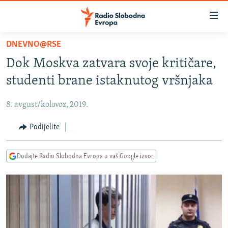
Dostupni
linkovi
Pređite
DNEVNO@RSE
na
VIJESTI
Dok Moskva zatvara svoje kritičare,
glavni
BOSNA I HERCEGOVINA
sadržaj
studenti brane istaknutog vršnjaka
SRBIJA
Pređite
na
8. avgust/kolovoz, 2019.
KOSOVO
glavnu
CRNA GORA
Podijelite
navigaciju
Pređite
VIZUELNO
na
Dodajte Radio Slobodna Evropa u vaš Google izvor
PODCASTI
VIDEO
pretragu
RAT U UKRAJINI
FOTOGALERIJE
KINA NA BALKANU
INFOGRAFIKE
RSE PRIČE IZ SVIJETA