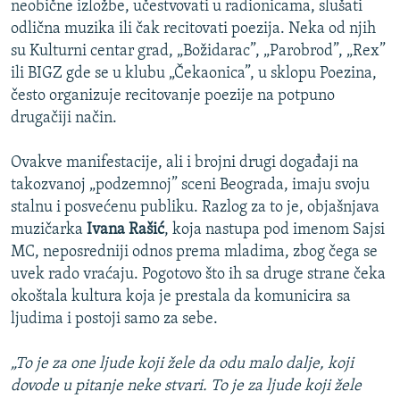
neobične izložbe, učestvovati u radionicama, slušati
odlična muzika ili čak recitovati poezija. Neka od njih
su Kulturni centar grad, „Božidarac”, „Parobrod”, „Rex”
ili BIGZ gde se u klubu „Čekaonica”, u sklopu Poezina,
često organizuje recitovanje poezije na potpuno
drugačiji način.
Ovakve manifestacije, ali i brojni drugi događaji na
takozvanoj „podzemnoj” sceni Beograda, imaju svoju
stalnu i posvećenu publiku. Razlog za to je, objašnjava
muzičarka
Ivana Rašić
, koja nastupa pod imenom Sajsi
MC, neposredniji odnos prema mladima, zbog čega se
uvek rado vraćaju. Pogotovo što ih sa druge strane čeka
okoštala kultura koja je prestala da komunicira sa
ljudima i postoji samo za sebe.
„To je za one ljude koji žele da odu malo dalje, koji
dovode u pitanje neke stvari. To je za ljude koji žele