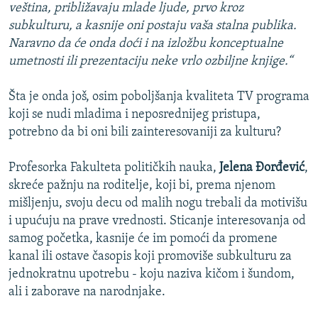
veština, približavaju mlade ljude, prvo kroz
subkulturu, a kasnije oni postaju vaša stalna publika.
Naravno da će onda doći i na izložbu konceptualne
umetnosti ili prezentaciju neke vrlo ozbiljne knjige.“
Šta je onda još, osim poboljšanja kvaliteta TV programa
koji se nudi mladima i neposrednijeg pristupa,
potrebno da bi oni bili zainteresovaniji za kulturu?
Profesorka Fakulteta političkih nauka,
Jelena Đorđević
,
skreće pažnju na roditelje, koji bi, prema njenom
mišljenju, svoju decu od malih nogu trebali da motivišu
i upućuju na prave vrednosti. Sticanje interesovanja od
samog početka, kasnije će im pomoći da promene
kanal ili ostave časopis koji promoviše subkulturu za
jednokratnu upotrebu - koju naziva kičom i šundom,
ali i zaborave na narodnjake.