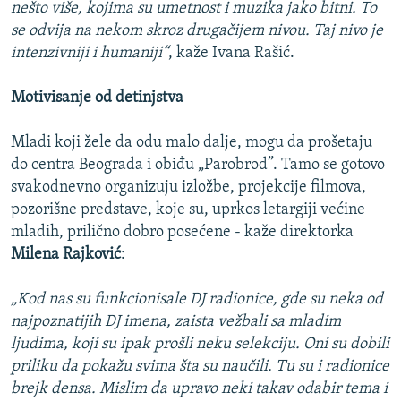
nešto više, kojima su umetnost i muzika jako bitni. To
se odvija na nekom skroz drugačijem nivou. Taj nivo je
intenzivniji i humaniji“
, kaže Ivana Rašić.
Motivisanje od detinjstva
Mladi koji žele da odu malo dalje, mogu da prošetaju
do centra Beograda i obiđu „Parobrod”. Tamo se gotovo
svakodnevno organizuju izložbe, projekcije filmova,
pozorišne predstave, koje su, uprkos letargiji većine
mladih, prilično dobro posećene - kaže direktorka
Milena Rajković
:
„Kod nas su funkcionisale DJ radionice, gde su neka od
najpoznatijih DJ imena, zaista vežbali sa mladim
ljudima, koji su ipak prošli neku selekciju. Oni su dobili
priliku da pokažu svima šta su naučili. Tu su i radionice
brejk densa. Mislim da upravo neki takav odabir tema i