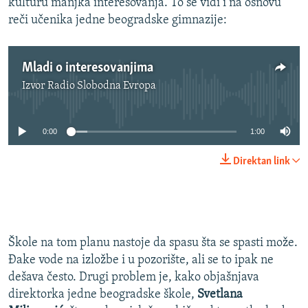
kulturu manjka interesovanja. To se vidi i na osnovu
reči učenika jedne beogradske gimnazije:
Mladi o interesovanjima
Izvor
Radio Slobodna Evropa
No media source currently available
0:00
1:00
Direktan link
Škole na tom planu nastoje da spasu šta se spasti može.
Đake vode na izložbe i u pozorište, ali se to ipak ne
dešava često. Drugi problem je, kako objašnjava
direktorka jedne beogradske škole,
Svetlana