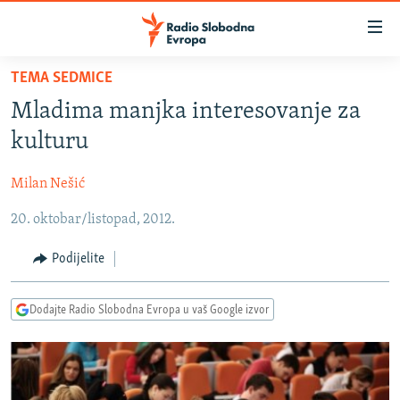
Dostupni
linkovi
Pređite
TEMA SEDMICE
na
VIJESTI
Mladima manjka interesovanje za
glavni
BOSNA I HERCEGOVINA
sadržaj
kulturu
SRBIJA
Pređite
na
Milan Nešić
KOSOVO
glavnu
20. oktobar/listopad, 2012.
CRNA GORA
navigaciju
Pređite
VIZUELNO
Podijelite
na
PODCASTI
VIDEO
pretragu
Dodajte Radio Slobodna Evropa u vaš Google izvor
RAT U UKRAJINI
FOTOGALERIJE
KINA NA BALKANU
INFOGRAFIKE
RSE PRIČE IZ SVIJETA