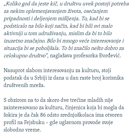
„Koliko god da jeste kič, u društvu uvek postoji potreba
za nekim oplemenjavanjem života, osećanjem
pripadnosti i deljenjem mišljenja. To, kad bi se
podsticalo na bilo koji način, kad bi bili svi malo
aktivniji u tom udruživanju, mislim da bi to bilo
izuzetno značajno. Bilo bi mnogo veće interesovanje i
situacija bi se poboljšala. To bi značilo nešto dobro za
celokupno društvo“
, naglašava profesorka Đorđević.
Nasuprot slabom interesovanju za kulturu, stoji
podatak da u Srbiji iz dana u dan raste broj korisnika
društvenih mreža.
S obzirom na to da skoro dve trećine mladih nije
zainteresovano za kulturu, činjenica koja bi mogla da
šokira je da čak 86 odsto srednjoškolaca ima otvoren
profil na Fejsbuku – gde uglavnom provode svoje
slobodno vreme.