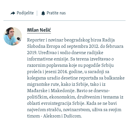
Podijelite
Pratite nas
Milan Nešić
Reporter i novinar beogradskog biroa Radija
Slobodna Evropa od septembra 2012. do februara
2019. Uređivao i vodio dnevne radijske
informativne emisije. Sa terena izveštavao o
razornim poplavama koje su pogodile Srbiju
proleća i jeseni 2014. godine, u saradnji sa
kolegama uradio desetine reportaža sa balkanske
migrantske rute, kako iz Srbije, tako i iz
Mađarske i Makedonije. Bavio se dnevno-
političkim, ekonomskim, društvenim i temama iz
oblasti evrointegracija Srbije. Kada se ne bavi
najvećom strašću, novinarstvom, uživa sa svojim
timom - Aleksom i Dušicom.