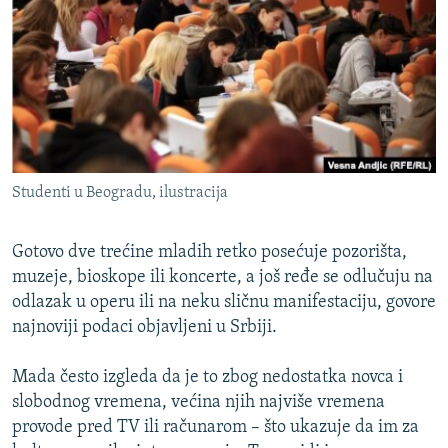
ISPRIČAJ MI
DNEVNO@RSE
SPECIJALI RSE
VIŠE OD NASLOVA
PRATITE NAS
GENOCID U SREBRENICI
Studenti u Beogradu, ilustracija
POPLAVE I KLIZIŠTA U BIH 2024.
TV LIBERTY
Sve RFE/RL stranice
Gotovo dve trećine mladih retko posećuje pozorišta,
POST SCRIPTUM
muzeje, bioskope ili koncerte, a još ređe se odlučuju na
odlazak u operu ili na neku sličnu manifestaciju, govore
MOJA EVROPA
najnoviji podaci objavljeni u Srbiji.
TRI DECENIJE OD RATA U BIH
Mada često izgleda da je to zbog nedostatka novca i
SVE KARTE DEJTONA
slobodnog vremena, većina njih najviše vremena
NASTANAK I RASPAD JUGOSLAVIJE
provode pred TV ili računarom – što ukazuje da im za