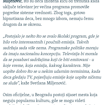
Miljenović
, što su deca izložena kiču od trenutka kada
uključe televizor jer većina programa promoviše
pogrešne sisteme vrednosti. Zbog toga, gotovo
hipnotisana deca, bez mnogo izbora, nemaju čemu
drugom da se okrenu.
„Postojalo je nešto što se zvalo školski program, gde je
bilo vrlo interesantnih i poučnih emisija. Takvih
sadržaja sada više nema. Programske politike moraju
da imaju nacionalnu koncepciju. Televizija bi morala
da se pozabavi sadržajima koji će biti emitovani - u
koje vreme, koja emisija, kakvog karaktera. Nije
uopšte dobro što se u nekim udarnim terminima, kada
deca gledaju TV, pojavljuju emisije koje uopšte ničemu
ne služe“
, kaže Svetlana Miljenović.
Osim oficijelne, u Beogradu postoji sijaset mesta koja
neguju popularnu kulturu, gde se mogu videti