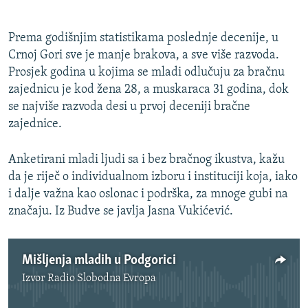
Prema godišnjim statistikama poslednje decenije, u
Crnoj Gori sve je manje brakova, a sve više razvoda.
Prosjek godina u kojima se mladi odlučuju za bračnu
zajednicu je kod žena 28, a muskaraca 31 godina, dok
se najviše razvoda desi u prvoj deceniji bračne
zajednice.
Anketirani mladi ljudi sa i bez bračnog ikustva, kažu
da je riječ o individualnom izboru i instituciji koja, iako
i dalje važna kao oslonac i podrška, za mnoge gubi na
značaju. Iz Budve se javlja Jasna Vukićević.
Mišljenja mladih u Podgorici
Izvor
Radio Slobodna Evropa
No media source currently available