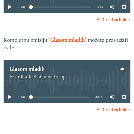
0:00
3:14
Direktan link
Kompletnu emisiju
"Glasom mladih"
možete preslušati
ovde:
Glasom mladih
Izvor
Radio Slobodna Evropa
No media source currently available
0:00
30:00
Direktan link