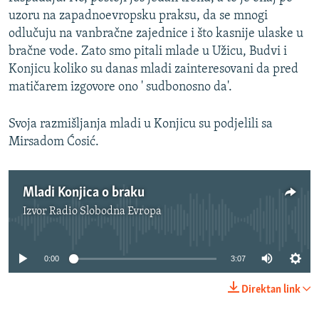
uzoru na zapadnoevropsku praksu, da se mnogi
odlučuju na vanbračne zajednice i što kasnije ulaske u
bračne vode. Zato smo pitali mlade u Užicu, Budvi i
Konjicu koliko su danas mladi zainteresovani da pred
matičarem izgovore ono ' sudbonosno da'.
Svoja razmišljanja mladi u Konjicu su podjelili sa
Mirsadom Ćosić.
Mladi Konjica o braku
Izvor
Radio Slobodna Evropa
No media source currently available
0:00
3:07
Direktan link