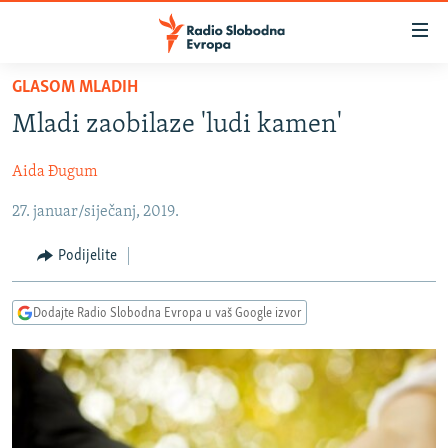
Dostupni
linkovi
Pređite
GLASOM MLADIH
na
VIJESTI
Mladi zaobilaze 'ludi kamen'
glavni
BOSNA I HERCEGOVINA
sadržaj
Aida Đugum
SRBIJA
Pređite
na
27. januar/siječanj, 2019.
KOSOVO
glavnu
CRNA GORA
navigaciju
Podijelite
Pređite
VIZUELNO
na
Dodajte Radio Slobodna Evropa u vaš Google izvor
PODCASTI
VIDEO
pretragu
RAT U UKRAJINI
FOTOGALERIJE
KINA NA BALKANU
INFOGRAFIKE
RSE PRIČE IZ SVIJETA