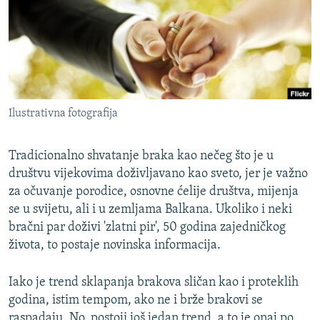
ISPRIČAJ MI
DNEVNO@RSE
SPECIJALI RSE
VIŠE OD NASLOVA
PRATITE NAS
Ilustrativna fotografija
GENOCID U SREBRENICI
POPLAVE I KLIZIŠTA U BIH 2024.
Tradicionalno shvatanje braka kao nečeg što je u
TV LIBERTY
Sve RFE/RL stranice
društvu vijekovima doživljavano kao sveto, jer je važno
za očuvanje porodice, osnovne ćelije društva, mijenja
POST SCRIPTUM
se u svijetu, ali i u zemljama Balkana. Ukoliko i neki
MOJA EVROPA
bračni par doživi 'zlatni pir', 50 godina zajedničkog
života, to postaje novinska informacija.
TRI DECENIJE OD RATA U BIH
SVE KARTE DEJTONA
Iako je trend sklapanja brakova sličan kao i proteklih
NASTANAK I RASPAD JUGOSLAVIJE
godina, istim tempom, ako ne i brže brakovi se
raspadaju. No, postoji još jedan trend, a to je onaj po