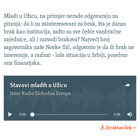
Mladi u Užicu, na primjer nerado odgovaraju na
pitanja: da li su zainteresovani za brak, šta je danas
brak kao institucija, zašto su sve češće vanbračne
zajednice, ali i razvodi brakova? Najveći broj
sagovornika naše Novke Ilić, odgovorio je da ih brak ne
interesuje, a razlozi - loša situacija u Srbiji, posebno
ona finansijska.
Stavovi mladih u Užicu
Izvor
Radio Slobodna Evropa
No media source currently available
0:00
4:39
Direktan link