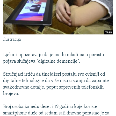
ISPRIČAJ MI
DNEVNO@RSE
SPECIJALI RSE
VIŠE OD NASLOVA
PRATITE NAS
Ilustracija
GENOCID U SREBRENICI
POPLAVE I KLIZIŠTA U BIH 2024.
Ljekari upozoravaju da je među mladima u porastu
TV LIBERTY
pojava slučajeva "digitalne demencije".
Sve RFE/RL stranice
POST SCRIPTUM
Stručnjaci ističu da tinejdžeri postaju sve ovisniji od
MOJA EVROPA
digitalne tehnologije da više nisu u stanju da zapamte
svakodnevne detalje, poput sopstvenih telefonskih
TRI DECENIJE OD RATA U BIH
brojeva.
SVE KARTE DEJTONA
Broj osoba između deset i 19 godina koje koriste
NASTANAK I RASPAD JUGOSLAVIJE
smartphone duže od sedam sati dnevno porastao je za