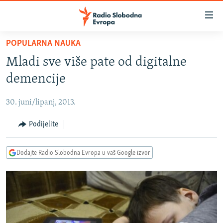
Dostupni
linkovi
Pređite
POPULARNA NAUKA
na
VIJESTI
Mladi sve više pate od digitalne
glavni
BOSNA I HERCEGOVINA
sadržaj
demencije
SRBIJA
Pređite
na
30. juni/lipanj, 2013.
KOSOVO
glavnu
CRNA GORA
Podijelite
navigaciju
Pređite
VIZUELNO
na
Dodajte Radio Slobodna Evropa u vaš Google izvor
PODCASTI
VIDEO
pretragu
RAT U UKRAJINI
FOTOGALERIJE
KINA NA BALKANU
INFOGRAFIKE
RSE PRIČE IZ SVIJETA