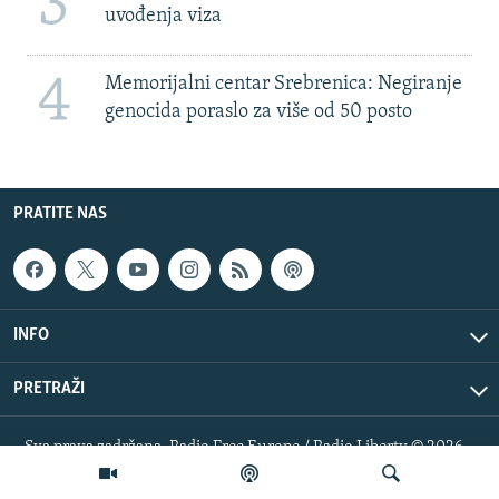
3
uvođenja viza
4
Memorijalni centar Srebrenica: Negiranje
genocida poraslo za više od 50 posto
PRATITE NAS
INFO
PRETRAŽI
Sva prava zadržana. Radio Free Europe / Radio Liberty © 2026
RFE/RL, Inc.