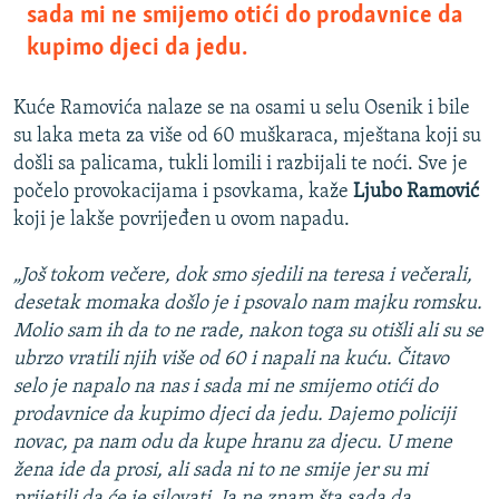
sada mi ne smijemo otići do prodavnice da
kupimo djeci da jedu.
Kuće Ramovića nalaze se na osami u selu Osenik i bile
su laka meta za više od 60 muškaraca, mještana koji su
došli sa palicama, tukli lomili i razbijali te noći. Sve je
počelo provokacijama i psovkama, kaže
Ljubo Ramović
koji je lakše povrijeđen u ovom napadu.
„Još tokom večere, dok smo sjedili na teresa i večerali,
desetak momaka došlo je i psovalo nam majku romsku.
Molio sam ih da to ne rade, nakon toga su otišli ali su se
ubrzo vratili njih više od 60 i napali na kuću. Čitavo
selo je napalo na nas i sada mi ne smijemo otići do
prodavnice da kupimo djeci da jedu. Dajemo policiji
novac, pa nam odu da kupe hranu za djecu. U mene
žena ide da prosi, ali sada ni to ne smije jer su mi
prijetili da će je silovati. Ja ne znam šta sada da