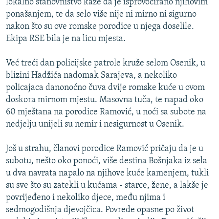
lokalno stanovništvo kaže da je isprovocirano njihovim
ponašanjem, te da selo više nije ni mirno ni sigurno
nakon što su ove romske porodice u njega doselile.
Ekipa RSE bila je na licu mjesta.
Već treći dan policijske patrole kruže selom Osenik, u
blizini Hadžića nadomak Sarajeva, a nekoliko
policajaca danonoćno čuva dvije romske kuće u ovom
doskora mirnom mjestu. Masovna tuča, te napad oko
60 mještana na porodice Ramović, u noći sa subote na
nedjelju unijeli su nemir i nesigurnost u Osenik.
Još u strahu, članovi porodice Ramović pričaju da je u
subotu, nešto oko ponoći, više destina Bošnjaka iz sela
u dva navrata napalo na njihove kuće kamenjem, tukli
su sve što su zatekli u kućama - starce, žene, a lakše je
povrijeđeno i nekoliko djece, među njima i
sedmogodišnja djevojčica. Povrede opasne po život