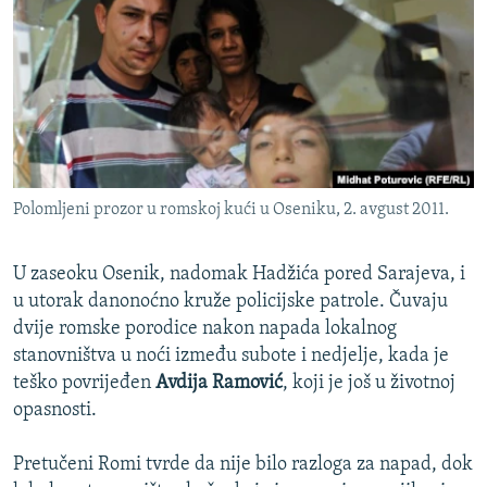
ISPRIČAJ MI
DNEVNO@RSE
SPECIJALI RSE
VIŠE OD NASLOVA
PRATITE NAS
GENOCID U SREBRENICI
Polomljeni prozor u romskoj kući u Oseniku, 2. avgust 2011.
POPLAVE I KLIZIŠTA U BIH 2024.
TV LIBERTY
Sve RFE/RL stranice
U zaseoku Osenik, nadomak Hadžića pored Sarajeva, i
POST SCRIPTUM
u utorak danonoćno kruže policijske patrole. Čuvaju
dvije romske porodice nakon napada lokalnog
MOJA EVROPA
stanovništva u noći između subote i nedjelje, kada je
TRI DECENIJE OD RATA U BIH
teško povrijeđen
Avdija Ramović
, koji je još u životnoj
opasnosti.
SVE KARTE DEJTONA
NASTANAK I RASPAD JUGOSLAVIJE
Pretučeni Romi tvrde da nije bilo razloga za napad, dok