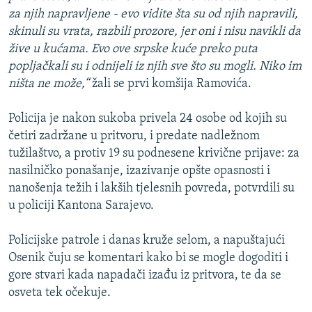
za njih napravljene - evo vidite šta su od njih napravili,
skinuli su vrata, razbili prozore, jer oni i nisu navikli da
žive u kućama. Evo ove srpske kuće preko puta
popljačkali su i odnijeli iz njih sve što su mogli. Niko im
ništa ne može,“
žali se prvi komšija Ramovića.
Policija je nakon sukoba privela 24 osobe od kojih su
četiri zadržane u pritvoru, i predate nadležnom
tužilaštvo, a protiv 19 su podnesene krivične prijave: za
nasilničko ponašanje, izazivanje opšte opasnosti i
nanošenja težih i lakših tjelesnih povreda, potvrdili su
u policiji Kantona Sarajevo.
Policijske patrole i danas kruže selom, a napuštajući
Osenik čuju se komentari kako bi se mogle dogoditi i
gore stvari kada napadači izađu iz pritvora, te da se
osveta tek očekuje.