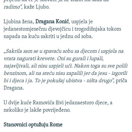
radimo“,
kaže Ljubo.
Ljubina žena,
Dragana Konić
, uspjela je
jedanestomjesečnu djevojčicu i trogodišnjaka tokom
napada na kuću sakriti u jednu od soba.
„Sakrila sam se u spavaću sobu sa djecom i uspjela na
vrata nagurati krevete. Oni su gurali i lupali,
najavljivali, ali nisu uspjeli ući. Nakon toga su sve polili
benzinom, ali na sreću nisu zapalili jer da jesu - izgorili
bi i djeca i ja. To je pokušaj ubistva - ništa drugo“,
priča
Dragana.
U dvije kuće Ramovića živi jedanaestoro djece, a
nekoliko je lakše povrijeđeno.
Stanovnici optužuju Rome