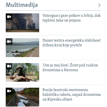
Multimedija
Vatrogasci gase požare u Srbiji, dok
toplotni talas ne jenjava
Dunav testira energetsku stabilnost
država kroz koje protiče
'Ovo je moj dom': Život pod ruskim
dronovima u Hersonu
Rusija lansirala smrtonosnu
balističku raketu, napad dronovima
na Kijevsku oblast