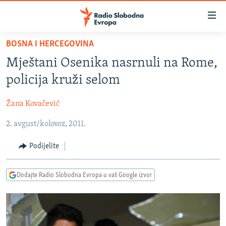
Dostupni
linkovi
Pređite
BOSNA I HERCEGOVINA
na
VIJESTI
Mještani Osenika nasrnuli na Rome,
glavni
BOSNA I HERCEGOVINA
sadržaj
policija kruži selom
SRBIJA
Pređite
na
Žana Kovačević
KOSOVO
glavnu
2. avgust/kolovoz, 2011.
CRNA GORA
navigaciju
Pređite
VIZUELNO
Podijelite
na
PODCASTI
VIDEO
pretragu
Dodajte Radio Slobodna Evropa u vaš Google izvor
RAT U UKRAJINI
FOTOGALERIJE
KINA NA BALKANU
INFOGRAFIKE
RSE PRIČE IZ SVIJETA