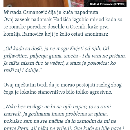
Mirsada Osmanović čija je kuća napadnuta
Ovaj zaseok nadomak Hadžića izgubio mir od kada su
se romske porodice doselile u Osenik, kaže prvi
komšija Ramovića koji je želio ostati anoniman:
„Od kada su došli, ja ne mogu živjeti od njih. Od
prljavštine, paljenja guma, smeća - i da vam ne pričam.
Ja ništa nisam čuo te večeri, a stara je poslovica: ko
traži taj i dobije.“
Ovaj mještatin tvrdi da je morao postojati razlog zbog
čega je lokalno stanovništvo bilo toliko agresivno.
„Niko bez razloga ne bi na njih napao, to su sami
izazvali. Ja godinama imam problema sa njima,
pokušao sam na sve načine da ih zamolim da mi ne
prave štetu, ali ništa ne vrijedi. Ove kuće su bile nove i