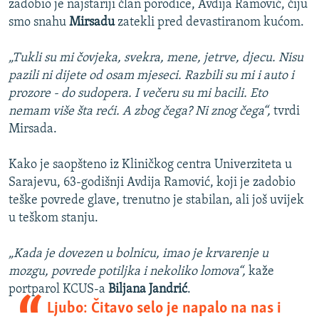
zadobio je najstariji član porodice, Avdija Ramović, čiju
smo snahu
Mirsadu
zatekli pred devastiranom kućom.
„Tukli su mi čovjeka, svekra, mene, jetrve, djecu. Nisu
pazili ni dijete od osam mjeseci. Razbili su mi i auto i
prozore - do sudopera. I večeru su mi bacili. Eto
nemam više šta reći. A zbog čega? Ni znog čega“,
tvrdi
Mirsada.
Kako je saopšteno iz Kliničkog centra Univerziteta u
Sarajevu, 63-godišnji Avdija Ramović, koji je zadobio
teške povrede glave, trenutno je stabilan, ali još uvijek
u teškom stanju.
„Kada je dovezen u bolnicu, imao je krvarenje u
mozgu, povrede potiljka i nekoliko lomova“,
kaže
portparol KCUS-a
Biljana Jandrić
.
Ljubo: Čitavo selo je napalo na nas i