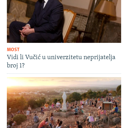
MOST
Vidi li Vučić u univerzitetu neprijatelja
broj 1?