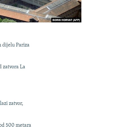
m dijelu Pariza
d zatvora La
azi zatvor,
še od 500 metara