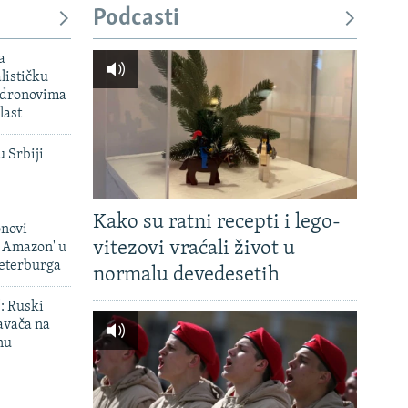
Podcasti
a
lističku
 dronovima
last
u Srbiji
Kako su ratni recepti i lego-
onovi
vitezovi vraćali život u
i Amazon' u
Peterburga
normalu devedesetih
': Ruski
avača na
nu