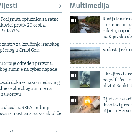
ijesti
Multimedija
Rusija lansiral
Podignuta optužnica za ratne
smrtonosnu ba
akovici protiv 20 osoba,
raketu, napad
 Radoičića
na Kijevsku ob
 zahtev za izručenje iranskog
Vodostaj reka 
pšenog u Crnoj Gori
u Srbije određen pritvor u
zbog sumnje na cyber napade
Ukrajinski dr
pogodili 'rusk
 izvodi dokaze nakon nedavnog
blizini Sankt 
edne osobe zbog sumnje na
n na Kosovu
'Ljudski safari
dron lovi prod
a ulazak u SEPA: Jeftiniji
pijaci u Herso
ovca iz inostranstva korak bliže