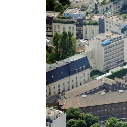
ISPRIČAJ MI
DNEVNO@RSE
SPECIJALI RSE
VIŠE OD NASLOVA
GENOCID U SREBRENICI
POPLAVE I KLIZIŠTA U BIH 2024.
TV LIBERTY
POST SCRIPTUM
MOJA EVROPA
TRI DECENIJE OD RATA U BIH
SVE KARTE DEJTONA
NASTANAK I RASPAD JUGOSLAVIJE