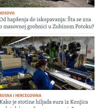
KOSOVO
Od hapšenja do iskopavanja: Šta se zna
o masovnoj grobnici u Zubinom Potoku?
BOSNA I HERCEGOVINA
Kako je stotine hiljada eura iz Konjica