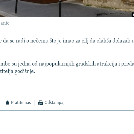
Sante
je da se radi o nečemu što je imao za cilj da olakša dolazak
mbe su jedna od najpopularnijih gradskih atrakcija i privl
itelja godišnje.
Pratite nas
Odštampaj