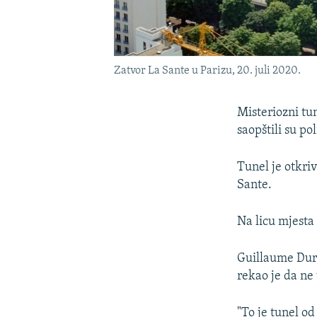
Zatvor La Sante u Parizu, 20. juli 2020.
Misteriozni tun
saopštili su pol
Tunel je otkri
Sante.
Na licu mjesta
Guillaume Dura
rekao je da ne 
"To je tunel od