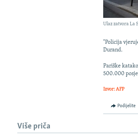
Ulaz zatvora La 
"Policija vjeru
Durand.
Pariške katako
500.000 posjet
Izvor: AFP
Podijelite
Više priča