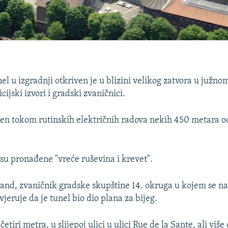
el u izgradnji otkriven je u blizini velikog zatvora u južno
icijski izvori i gradski zvaničnici.
ven tokom rutinskih električnih radova nekih 450 metara o
 su pronađene "vreće ruševina i krevet".
nd, zvaničnik gradske skupštine 14. okruga u kojem se nal
vjeruje da je tunel bio dio plana za bijeg.
 četiri metra, u slijepoj ulici u ulici Rue de la Sante, ali vi