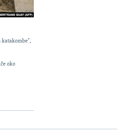
 u katakombe",
ače oko