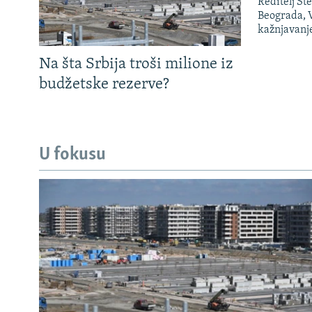
Reditelj St
Beograda, V
kažnjavanj
Na šta Srbija troši milione iz
budžetske rezerve?
U fokusu