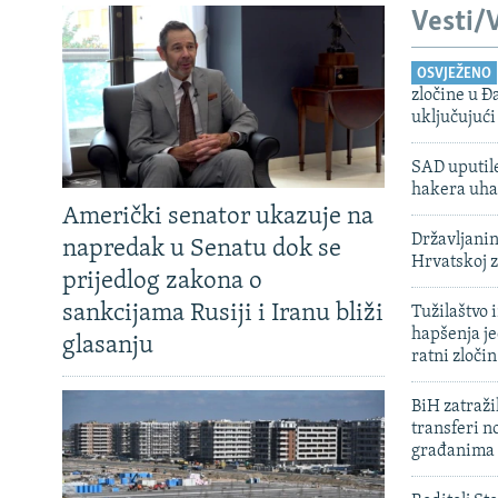
Vesti/V
OSVJEŽENO
zločine u Đ
uključujući
SAD uputile
hakera uha
Američki senator ukazuje na
Državljanin
napredak u Senatu dok se
Hrvatskoj 
prijedlog zakona o
sankcijama Rusiji i Iranu bliži
Tužilaštvo
hapšenja j
glasanju
ratni zloči
BiH zatražil
transferi n
građanima