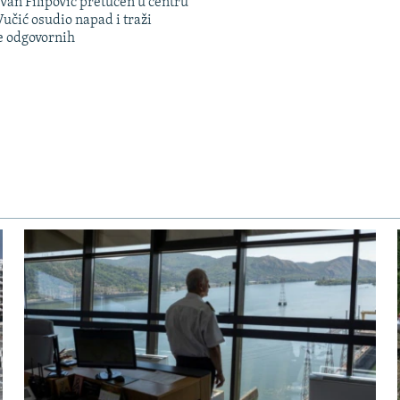
evan Filipović pretučen u centru
učić osudio napad i traži
e odgovornih