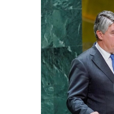
ISPRIČAJ MI
DNEVNO@RSE
SPECIJALI RSE
VIŠE OD NASLOVA
GENOCID U SREBRENICI
POPLAVE I KLIZIŠTA U BIH 2024.
TV LIBERTY
POST SCRIPTUM
MOJA EVROPA
TRI DECENIJE OD RATA U BIH
SVE KARTE DEJTONA
NASTANAK I RASPAD JUGOSLAVIJE