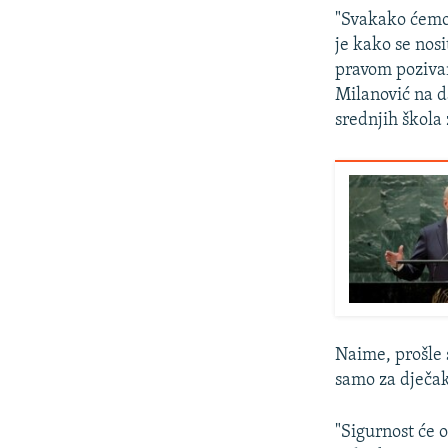
"Svakako ćemo 
je kako se nos
pravom pozivam
Milanović na 
srednjih škola 
Naime, prošle 
samo za dječake
"Sigurnost će o