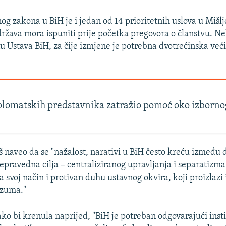
og zakona u BiH je i jedan od 14 prioritetnih uslova u Mišl
država mora ispuniti prije početka pregovora o članstvu. N
 Ustava BiH, za čije izmjene je potrebna dvotrećinska već
plomatskih predstavnika zatražio pomoć oko izborn
oš naveo da se "nažalost, narativi u BiH često kreću između
epravedna cilja – centraliziranog upravljanja i separatizma
a svoj način i protivan duhu ustavnog okvira, koji proizlazi
azuma."
ako bi krenula naprijed, "BiH je potreban odgovarajući inst