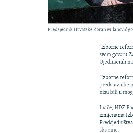
Predsjednik Hrvatske Zoran Milanović gov
"Izborne refor
svom govoru Zo
Ujedinjenih na
"Izborne refor
predstavnike n
nisu bili u mog
Inače, HDZ Bos
izmjenama Izbo
Predsjedništva
skupine.