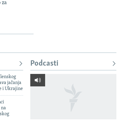
 za
Podcasti
elenskog
va jačanja
e i Ukrajine
mci
 na
uskog
'Ljudi ne mogu osvojiti