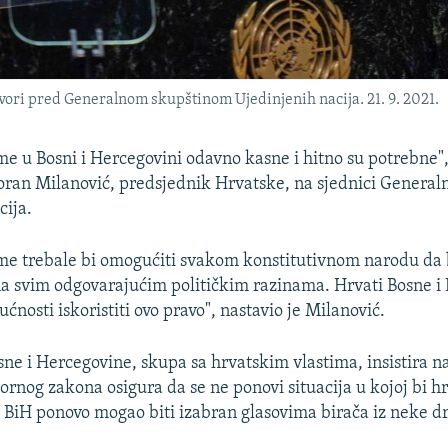
ori pred Generalnom skupštinom Ujedinjenih nacija. 21. 9. 2021.
me u Bosni i Hercegovini odavno kasne i hitno su potrebne",
ran Milanović, predsjednik Hrvatske, na sjednici General
cija.
me trebale bi omogućiti svakom konstitutivnom narodu da b
a svim odgovarajućim političkim razinama. Hrvati Bosne i
ućnosti iskoristiti ovo pravo", nastavio je Milanović.
ne i Hercegovine, skupa sa hrvatskim vlastima, insistira n
rnog zakona osigura da se ne ponovi situacija u kojoj bi hr
 BiH ponovo mogao biti izabran glasovima birača iz neke d