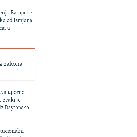
jenju Evropske
eke od izmjena
ina u
og zakona
 dva uporno
. Svaki je
 iz Daytonsko-
itucionalni