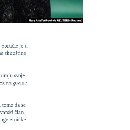
 poručio je u
ne skupštine
iraju svoje
 Hercegovine
a tome da se
vatski član
ruge etničke