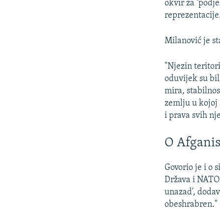
okvir za ‘podje
reprezentacije
Milanović je st
"Njezin teritor
oduvijek su bi
mira, stabilno
zemlju u kojoj
i prava svih nj
O Afgani
Govorio je i o 
Država i NATO s
unazad', dodav
obeshrabren."