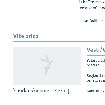
Također smo za
terorizam", do
Podijelite
Više priča
Vesti/V
Požari u Sr
PRATITE NAS
peščara
Regionalna 
prijetnje 
Sve RFE/RL stranice
'Građanska smrt': Kremlj
Konstituti
odložena, K
državljanstvo koristi kao
vrijeme' za
oružje protiv prognanih Rusa