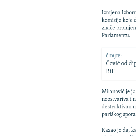
Izmjena Izborn
komisije koje 
znače promjenu
Parlamentu.
ČITAJTE:
Čović od di
BiH
Milanović je j
neostvariva i n
destruktivan n
pariškog spor
Kazao je da, k