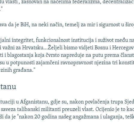
lu vlasti’, zasnovan na načelima federalizma, decentralizaci
."
ava da je BiH, na neki način, temelj za mir i sigurnost u široj
ijalni integritet, funkcionalnost institucija i suživot među 
li važni za Hrvatsku...Željeli bismo vidjeti Bosnu i Hercego
sti i blagostanja koja čvrsto napreduje na putu prema člans
 su u potpunosti zajamčeni ravnopravnost njezina tri konst
ezinih građana."
stanu
situaciji u Afganistanu, gdje su, nakon povlačenja trupa Sje
aveza talibanski militanti preuzeli vlast. Ocijenio je to ka
ši da je "nakon 20 godina našeg angažmana i ulaganja, tešk