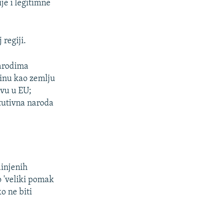
je i legitimne
 regiji.
narodima
vinu kao zemlju
tvu u EU;
itutivna naroda
dinjenih
o 'veliki pomak
o ne biti