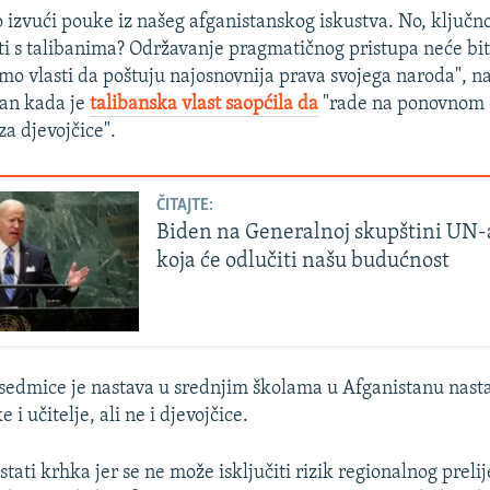
izvući pouke iz našeg afganistanskog iskustva. No, ključn
iti s talibanima? Održavanje pragmatičnog pristupa neće biti
o vlasti da poštuju najosnovnija prava svojega naroda", na
dan kada je
talibanska vlast saopćila da
"rade na ponovnom 
za djevojčice".
ČITAJTE:
Biden na Generalnoj skupštini UN-
koja će odlučiti našu budućnost
sedmice je nastava u srednjim školama u Afganistanu nastav
 i učitelje, ali ne i djevojčice.
stati krhka jer se ne može isključiti rizik regionalnog preli