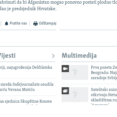
brinuti da bi Afganistan mogao ponovno postati plodno tlo
dao je predsjednik Hrvatske.
Pratite nas
Odštampaj
ijesti
Multimedija
biji, najugroženija Deliblatska
Prva poseta Z
Beogradu: Naja
saradnje Srbij
mreža SafeJournalists osudila
smrću Veranu Matiću
Satelitski sni
otkrivaju štetu
skladištima r
vna sjednica Skupštine Kosova
'Amazona'
urti ponovo traži 'dodatno
 dogovor