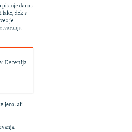
o pitanje danas
 lako, dok s
veo je
otvaranju
a: Decenija
ljena, ali
jevanja.