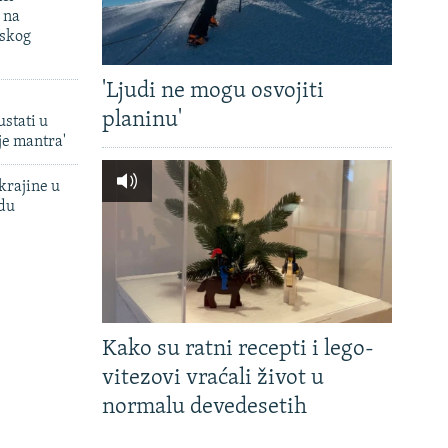
 na
uskog
'Ljudi ne mogu osvojiti
planinu'
ustati u
je mantra'
krajine u
adu
Kako su ratni recepti i lego-
vitezovi vraćali život u
normalu devedesetih