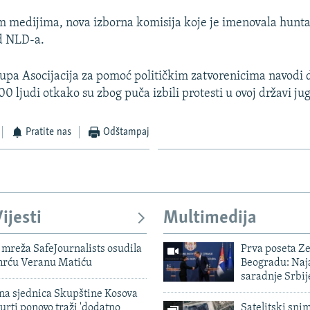
 medijima, nova izborna komisija koje je imenovala hunta 
d NLD-a.
rupa Asocijacija za pomoć političkim zatvorenicima navodi d
00 ljudi otkako su zbog puča izbili protesti u ovoj državi ju
Pratite nas
Odštampaj
ijesti
Multimedija
mreža SafeJournalists osudila
Prva poseta Z
smrću Veranu Matiću
Beogradu: Naja
saradnje Srbij
vna sjednica Skupštine Kosova
urti ponovo traži 'dodatno
Satelitski sni