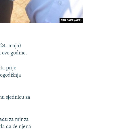
(24. maja)
 ove godine.
ta prije
togodišnja
nu sjednicu za
radu za mir za
kla da će njena