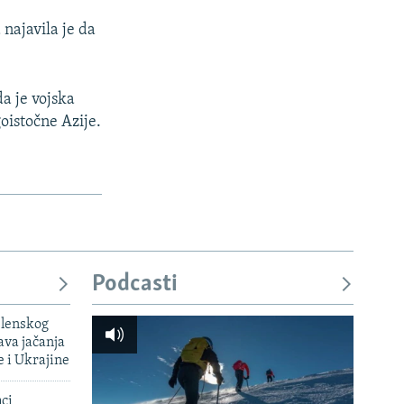
najavila je da
a je vojska
goistočne Azije.
Podcasti
elenskog
va jačanja
e i Ukrajine
mci