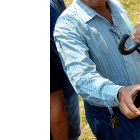
ISPRIČAJ MI
DNEVNO@RSE
SPECIJALI RSE
VIŠE OD NASLOVA
GENOCID U SREBRENICI
POPLAVE I KLIZIŠTA U BIH 2024.
TV LIBERTY
POST SCRIPTUM
MOJA EVROPA
TRI DECENIJE OD RATA U BIH
SVE KARTE DEJTONA
NASTANAK I RASPAD JUGOSLAVIJE