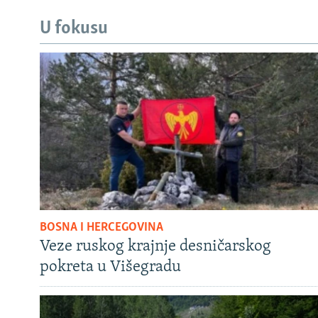
U fokusu
BOSNA I HERCEGOVINA
Veze ruskog krajnje desničarskog
pokreta u Višegradu