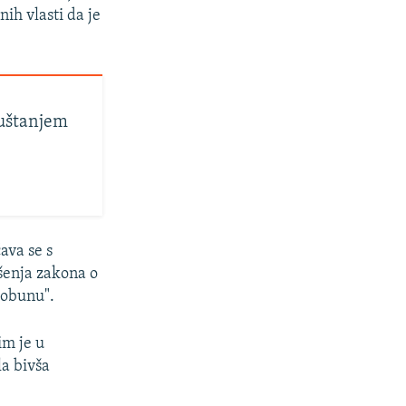
ih vlasti da je
puštanjem
ava se s
šenja zakona o
pobunu".
im je u
a bivša