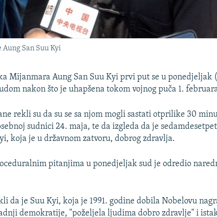
e Aung San Suu Kyi
ka Mijanmara Aung San Suu Kyi prvi put se u ponedjeljak 
sudom nakon što je uhapšena tokom vojnog puča 1. februara
ne rekli su da su se sa njom mogli sastati otprilike 30 minu
osebnoj sudnici 24. maja, te da izgleda da je sedamdesetpe
i, koja je u državnom zatvoru, dobrog zdravlja.
roceduralnim pitanjima u ponedjeljak sud je odredio nared
kli da je Suu Kyi, koja je 1991. godine dobila Nobelovu nag
dnji demokratije, "poželjela ljudima dobro zdravlje" i ista