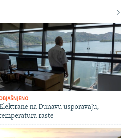
OBJAŠNJENO
Elektrane na Dunavu usporavaju,
temperatura raste