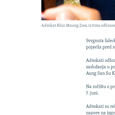
Advokat Khin Maung Zaw, iz tima odbran
Svrgnuta lider
pojavila pred 
Advokati odbra
saslušanja u p
Aung San Su Ky
Na ročištu o p
7. juni.
Advokati su re
napore na izgra