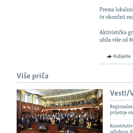
Prema lokalnim
će okončati ra
Aktivistička g
ubila više od 8
Podijelite
Više priča
Vesti/V
Regionalna 
prijetnje 
Konstituti
odložena, K