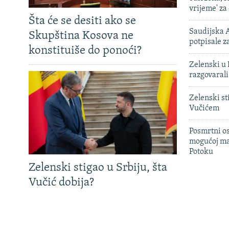
vrijeme' za
Šta će se desiti ako se
Saudijska A
Skupština Kosova ne
potpisale 
konstituiše do ponoći?
Zelenski u 
razgovarali
Zelenski st
Vučićem
Posmrtni os
mogućoj ma
Potoku
Zelenski stigao u Srbiju, šta
Vučić dobija?