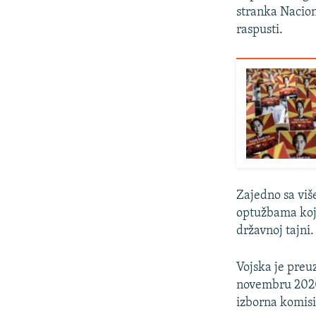
stranka Nacion
raspusti.
Zajedno sa viš
optužbama koje
državnoj tajni
Vojska je preu
novembru 2020.
izborna komisi