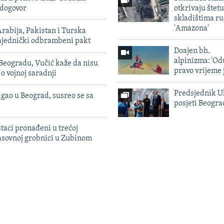
 dogovor
otkrivaju štetu
skladištima r
'Amazona'
rabija, Pakistan i Turska
zajednički odbrambeni pakt
Doajen bh.
alpinizma: 'Od
Beogradu, Vučić kaže da nisu
pravo vrijeme 
 o vojnoj saradnji
Predsjednik U
igao u Beograd, susreo se sa
posjeti Beogr
taci pronađeni u trećoj
sovnoj grobnici u Zubinom