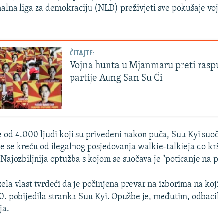
alna liga za demokraciju (NLD) preživjeti sve pokušaje vojn
ČITAJTE:
Vojna hunta u Mjanmaru preti ras
partije Aung San Su Ći
e od 4.000 ljudi koji su privedeni nakon puča, Suu Kyi suoč
 se kreću od ilegalnog posjedovanja walkie-talkieja do kr
. Najozbiljnija optužba s kojom se suočava je "poticanje na 
zela vlast tvrdeći da je počinjena prevar na izborima na koj
 pobijedila stranka Suu Kyi. Opužbe je, međutim, odbacil
ja.