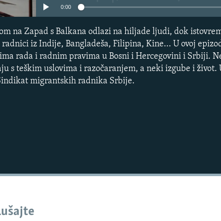
0:00
Pratite
Pratite
Pratite
Pratite
Pratite
om na Zapad s Balkana odlazi na hiljade ljudi, dok istovrem
u radnici iz Indije, Bangladeša, Filipina, Kine... U ovoj epiz
ima rada i radnim pravima u Bosni i Hercegovini i Srbiji. 
vaju s teškim uslovima i razočaranjem, a neki izgube i živo
indikat migrantskih radnika Srbije.
lušajte