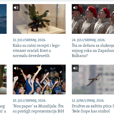
31. JULI/SRPANJ, 2026.
24. JULI/SRPANJ, 2026.
Kako su ratni recepti i lego-
Šta se dešava sa služen
vitezovi vraćali život u
vojnog roka na Zapadn
normalu devedesetih
Balkanu?
10. JULI/SRPANJ, 2026.
12. JUNI/LIPANJ, 2026.
nog
'Non paper' sa Mundijala: Šta
Društvo za zaštitu ptica 
m' u
su postigli reprezentacija BiH
'Bele čiope kao simbol