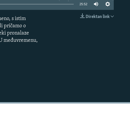
25:52
Direktan link
eno, s istim
EMBED
odi pričamo o
Neki pronalaze
t. U međuvremenu,