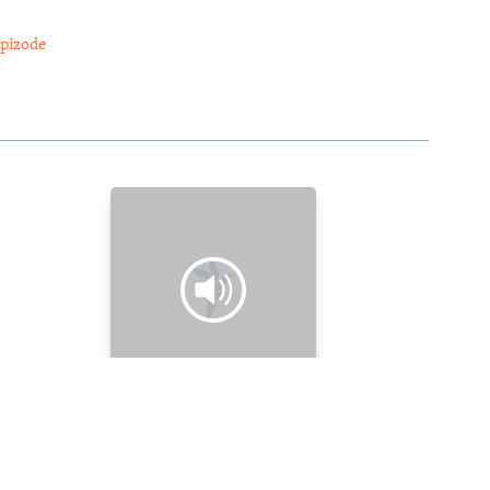
epizode
Posljednja epizoda
Žena koju je Crna Gora zaboravila: Moldavka S.Č.