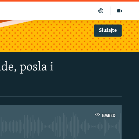
Slušajte
de, posla i
EMBED
able