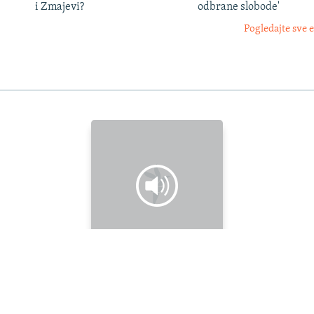
i Zmajevi?
odbrane slobode'
Pogledajte sve 
Posljednja epizoda
'Ljudi ne mogu osvojiti planinu'