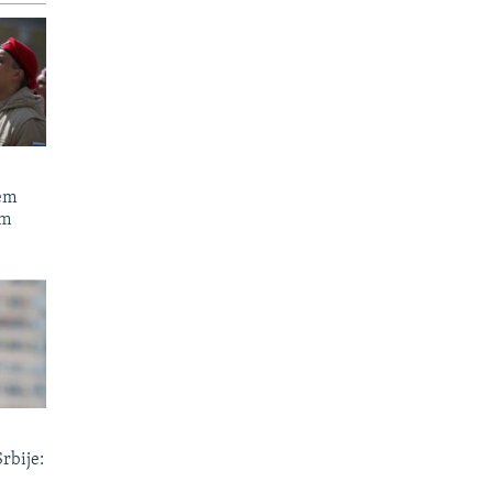
jem
om
Srbije: