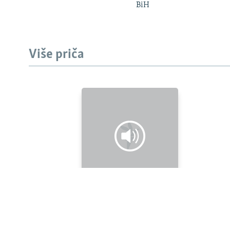
BiH
Više priča
PRATITE NAS
Sve RFE/RL stranice
Posljednja epizoda
Društvene mreže, nasilje i novi oblici fašizma