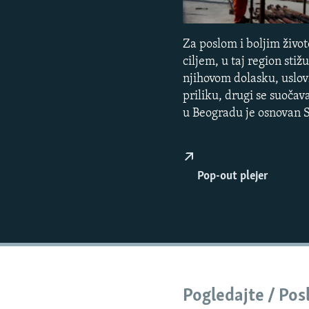
ISPRIČAJ MI
DNEVNO@RSE
Za poslom i boljim život
SPECIJALI RSE
ciljem, u taj region stiž
VIŠE OD NASLOVA
njihovom dolasku, uslov
priliku, drugi se suoča
GENOCID U SREBRENICI
u Beogradu je osnovan S
POPLAVE I KLIZIŠTA U BIH 2024.
TV LIBERTY
Pop-out plejer
POST SCRIPTUM
MOJA EVROPA
TRI DECENIJE OD RATA U BIH
SVE KARTE DEJTONA
NASTANAK I RASPAD JUGOSLAVIJE
Pogledajte / Pos