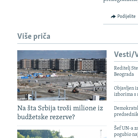
Podijelite
Više priča
Vesti/V
Reditelj St
Beograda
Objavljen i
izborima s
Na šta Srbija troši milione iz
Demokratski
predsedni
budžetske rezerve?
Šef UN-a za
pogubio na