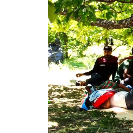
ISPRIČAJ MI
DNEVNO@RSE
SPECIJALI RSE
VIŠE OD NASLOVA
GENOCID U SREBRENICI
POPLAVE I KLIZIŠTA U BIH 2024.
TV LIBERTY
POST SCRIPTUM
MOJA EVROPA
TRI DECENIJE OD RATA U BIH
SVE KARTE DEJTONA
NASTANAK I RASPAD JUGOSLAVIJE