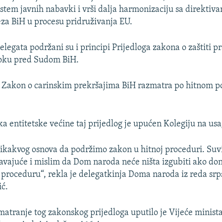
stem javnih nabavki i vrši dalja harmonizaciju sa direktiva
za BiH u procesu pridruživanja EU.
elegata podržani su i principi Prijedloga zakona o zaštiti p
oku pred Sudom BiH.
e Zakon o carinskim prekršajima BiH razmatra po hitnom p
a entitetske većine taj prijedlog je upućen Kolegiju na usa
akvog osnova da podržimo zakon u hitnoj proceduri. Suvi
avajuće i mislim da Dom naroda neće ništa izgubiti ako do
o proceduru“, rekla je delegatkinja Doma naroda iz reda sr
ć.
matranje tog zakonskog prijedloga uputilo je Vijeće minist