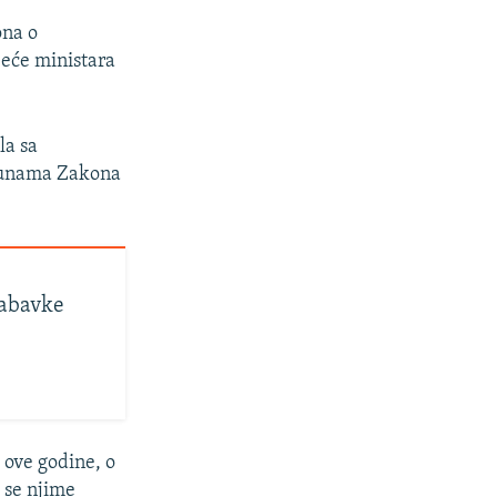
ona o
eće ministara
la sa
opunama Zakona
nabavke
 ove godine, o
 se njime