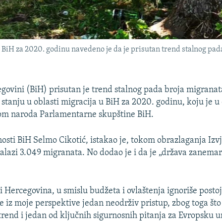
 u BiH za 2020. godinu navedeno je da je prisutan trend stalnog pa
egovini (BiH) prisutan je trend stalnog pada broja migrana
 stanju u oblasti migracija u BiH za 2020. godinu, koju je u 
Dom naroda Parlamentarne skupštine BiH.
osti BiH Selmo Cikotić, istakao je, tokom obrazlaganja Izvj
alazi 3.049 migranata. No dodao je i da je „država zanemar
i Hercegovina, u smislu budžeta i ovlaštenja ignoriše posto
je iz moje perspektive jedan neodrživ pristup, zbog toga što
trend i jedan od ključnih sigurnosnih pitanja za Evropsku u