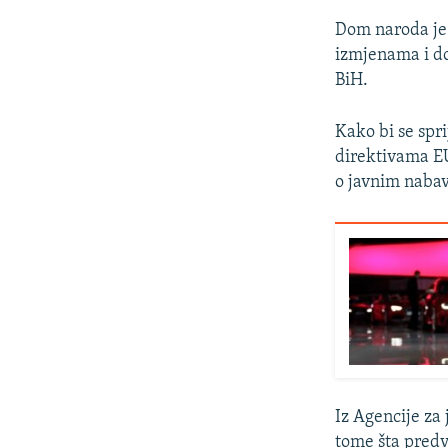
Dom naroda je 
izmjenama i d
BiH.
Kako bi se spr
direktivama EU
o javnim naba
Iz Agencije za
tome šta predv