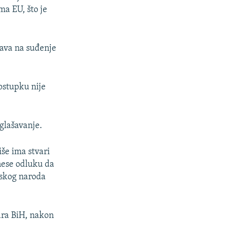
ma EU, što je
rava na suđenje
ostupku nije
glašavanje.
še ima stvari
nese odluku da
pskog naroda
ara BiH, nakon