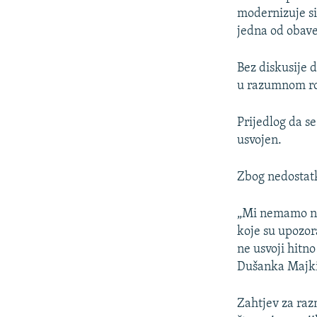
modernizuje si
jedna od obave
Bez diskusije d
u razumnom r
Prijedlog da s
usvojen.
Zbog nedostatk
„Mi nemamo nik
koje su upozor
ne usvoji hitn
Dušanka Majki
Zahtjev za raz