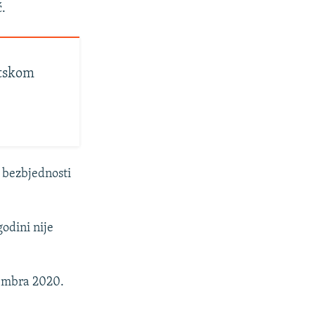
ć.
ntskom
o bezbjednosti
godini nije
cembra 2020.