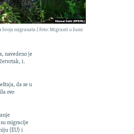
da broja migranata.( Foto: Migranti u šumi
ta, navedeno je
četvrtak, 1.
eštaja, da se u
ila ovo
janje
 su migracije
niju (EU) i