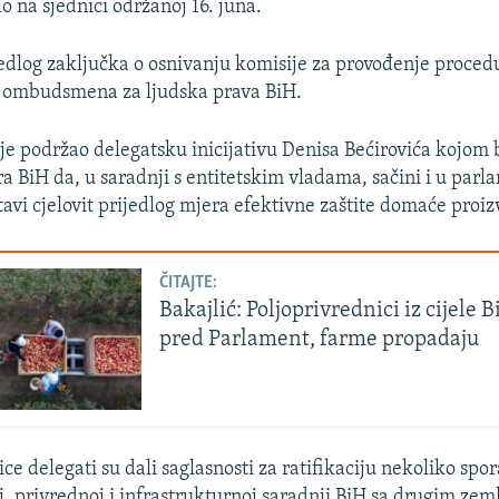
ilo na sjednici održanoj 16. juna.
jedlog zaključka o osnivanju komisije za provođenje proced
i ombudsmena za ljudska prava BiH.
e podržao delegatsku inicijativu Denisa Bećirovića kojom b
ra BiH da, u saradnji s entitetskim vladama, sačini i u par
avi cjelovit prijedlog mjera efektivne zaštite domaće proiz
ČITAJTE:
Bakajlić: Poljoprivrednici iz cijele B
pred Parlament, farme propadaju
ce delegati su dali saglasnosti za ratifikaciju nekoliko sp
, privrednoj i infrastrukturnoj saradnji BiH sa drugim zem