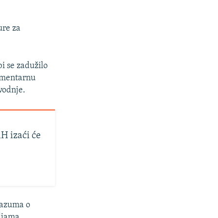
ure za
i se zadužilo
lamentarnu
vodnje.
iH izaći će
orazuma o
ljama.