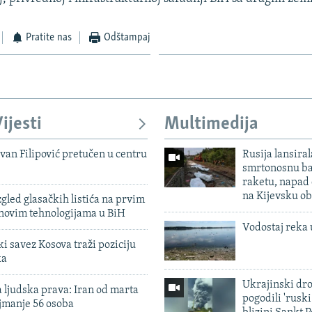
Pratite nas
Odštampaj
ijesti
Multimedija
evan Filipović pretučen u centru
Rusija lansiral
smrtonosnu ba
raketu, napad
na Kijevsku ob
zgled glasačkih listića na prvim
 novim tehnologijama u BiH
Vodostaj reka 
 savez Kosova traži poziciju
ka
Ukrajinski dr
 ljudska prava: Iran od marta
pogodili 'rusk
jmanje 56 osoba