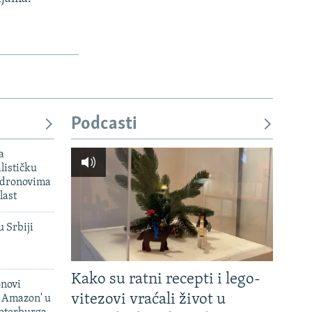
Podcasti
a
lističku
 dronovima
last
u Srbiji
Kako su ratni recepti i lego-
onovi
vitezovi vraćali život u
i Amazon' u