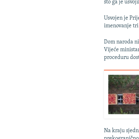
što ga je usvoj
Usvojen je Pri
imenovanje tr
Dom naroda nij
Vijeće minista
proceduru dost
Na kraju sjedni
prekograničnoj