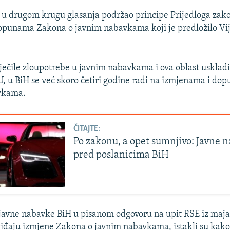
u drugom krugu glasanja podržao principe Prijedloga zak
opunama Zakona o javnim nabavkama koji je predložilo Vij
iječile zloupotrebe u javnim nabavkama i ova oblast uskladi
, u BiH se već skoro četiri godine radi na izmjenama i d
vkama.
ČITAJTE:
Po zakonu, a opet sumnjivo: Javne 
pred poslanicima BiH
 javne nabavke BiH u pisanom odgovoru na upit RSE iz maja
iđaju izmjene Zakona o javnim nabavkama, istakli su kako