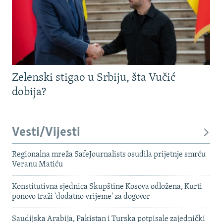
Zelenski stigao u Srbiju, šta Vučić
dobija?
Vesti/Vijesti
Regionalna mreža SafeJournalists osudila prijetnje smrću
Veranu Matiću
Konstitutivna sjednica Skupštine Kosova odložena, Kurti
ponovo traži 'dodatno vrijeme' za dogovor
Saudijska Arabija, Pakistan i Turska potpisale zajednički