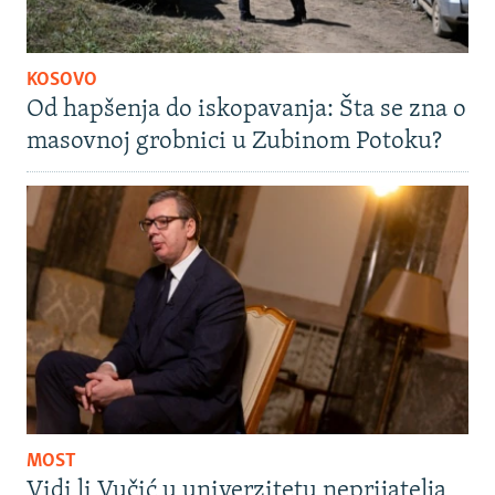
KOSOVO
Od hapšenja do iskopavanja: Šta se zna o
masovnoj grobnici u Zubinom Potoku?
MOST
Vidi li Vučić u univerzitetu neprijatelja