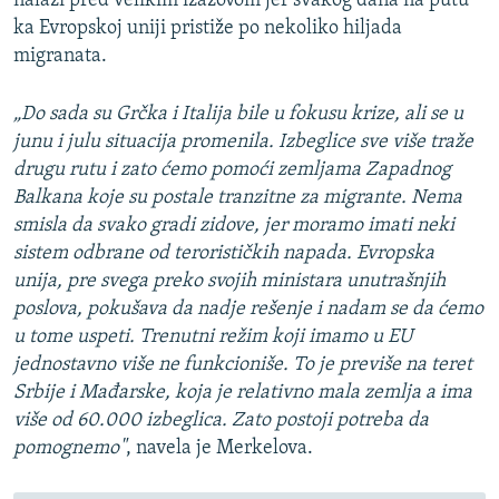
nalazi pred velikim izazovom jer svakog dana na putu
ka Evropskoj uniji pristiže po nekoliko hiljada
migranata.
„Do sada su Grčka i Italija bile u fokusu krize, ali se u
junu i julu situacija promenila. Izbeglice sve više traže
drugu rutu i zato ćemo pomoći zemljama Zapadnog
Balkana koje su postale tranzitne za migrante. Nema
smisla da svako gradi zidove, jer moramo imati neki
sistem odbrane od terorističkih napada. Evropska
unija, pre svega preko svojih ministara unutrašnjih
poslova, pokušava da nadje rešenje i nadam se da ćemo
u tome uspeti. Trenutni režim koji imamo u EU
jednostavno više ne funkcioniše. To je previše na teret
Srbije i Mađarske, koja je relativno mala zemlja a ima
više od 60.000 izbeglica. Zato postoji potreba da
pomognemo"
, navela je Merkelova.