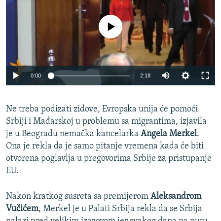
ISPRIČAJ MI
DNEVNO@RSE
No media source currently available
SPECIJALI RSE
VIŠE OD NASLOVA
PRATITE NAS
0:00
2:18
GENOCID U SREBRENICI
POPLAVE I KLIZIŠTA U BIH 2024.
Ne treba podizati zidove, Evropska unija će pomoći
TV LIBERTY
Sve RFE/RL stranice
Srbiji i Mađarskoj u problemu sa migrantima, izjavila
je u Beogradu nemačka kancelarka
Angela Merkel
.
POST SCRIPTUM
Ona je rekla da je samo pitanje vremena kada će biti
MOJA EVROPA
otvorena poglavlja u pregovorima Srbije za pristupanje
TRI DECENIJE OD RATA U BIH
EU.
SVE KARTE DEJTONA
Nakon kratkog susreta sa premijerom
Aleksandrom
NASTANAK I RASPAD JUGOSLAVIJE
Vučićem
, Merkel je u Palati Srbija rekla da se Srbija