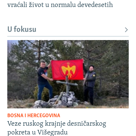
vraćali život u normalu devedesetih
U fokusu
BOSNA I HERCEGOVINA
Veze ruskog krajnje desničarskog
pokreta u Višegradu