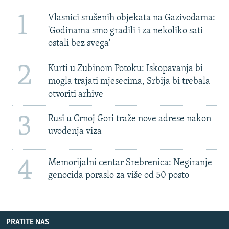
1
Vlasnici srušenih objekata na Gazivodama:
'Godinama smo gradili i za nekoliko sati
ostali bez svega'
2
Kurti u Zubinom Potoku: Iskopavanja bi
mogla trajati mjesecima, Srbija bi trebala
otvoriti arhive
3
Rusi u Crnoj Gori traže nove adrese nakon
uvođenja viza
4
Memorijalni centar Srebrenica: Negiranje
genocida poraslo za više od 50 posto
PRATITE NAS