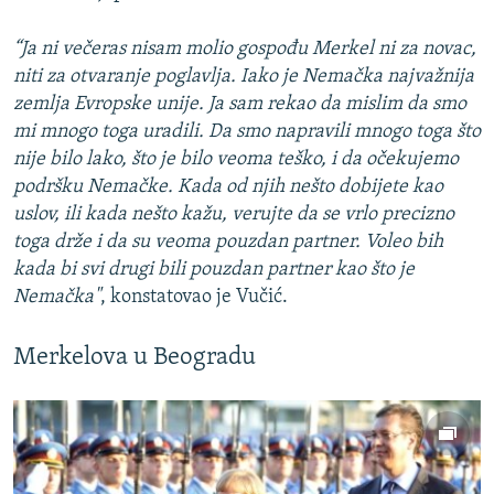
“Ja ni večeras nisam molio gospođu Merkel ni za novac,
niti za otvaranje poglavlja. Iako je Nemačka najvažnija
zemlja Evropske unije. Ja sam rekao da mislim da smo
mi mnogo toga uradili. Da smo napravili mnogo toga što
nije bilo lako, što je bilo veoma teško, i da očekujemo
podršku Nemačke. Kada od njih nešto dobijete kao
uslov, ili kada nešto kažu, verujte da se vrlo precizno
toga drže i da su veoma pouzdan partner. Voleo bih
kada bi svi drugi bili pouzdan partner kao što je
Nemačka"
, konstatovao je Vučić.
Merkelova u Beogradu