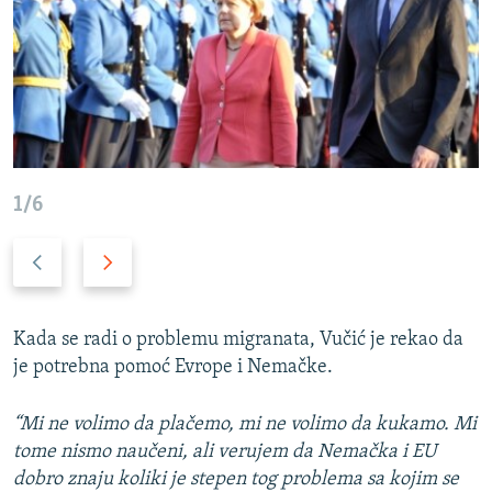
1/6
P
N
r
a
e
r
t
e
Kada se radi o problemu migranata, Vučić je rekao da
h
d
je potrebna pomoć Evrope i Nemačke.
o
n
d
i
“Mi ne volimo da plačemo, mi ne volimo da kukamo. Mi
n
s
tome nismo naučeni, ali verujem da Nemačka i EU
i
l
dobro znaju koliki je stepen tog problema sa kojim se