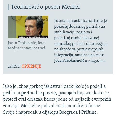
Teokarević o poseti Merkel
Poseta nemačke kancelarke je
pokušaj dodatnog pritiska za
stabilizaciju regiona i
podsticaj ranije iskazanoj
Jovan Teokarević, foto:
nemačkoj podršci da se region
Medija centar Beograd
ne skreće sa puta evropskih
integracija, smatra profesor
Jovan Teokarević
u razgovoru
za RSE.
OPŠIRNIJE
Iako je, zbog gorkog iskustva i packi koje je podelila
prilikom prethodne posete, postojala bojazan kako će
proteći ovaj dolazak lidera jedne od najjačih evropskih
zemalja, Merkel je pohvalila ekonomske reforme
Srbije i napredak u dijalogu Beograda i Prištine.