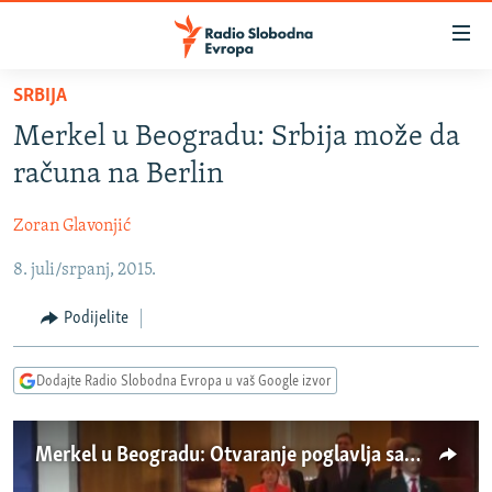
Dostupni
linkovi
Pređite
SRBIJA
na
VIJESTI
Merkel u Beogradu: Srbija može da
glavni
BOSNA I HERCEGOVINA
sadržaj
računa na Berlin
SRBIJA
Pređite
na
Zoran Glavonjić
KOSOVO
glavnu
8. juli/srpanj, 2015.
CRNA GORA
navigaciju
Pređite
VIZUELNO
Podijelite
na
PODCASTI
VIDEO
pretragu
Dodajte Radio Slobodna Evropa u vaš Google izvor
RAT U UKRAJINI
FOTOGALERIJE
KINA NA BALKANU
INFOGRAFIKE
Merkel u Beogradu: Otvaranje poglavlja samo pitanje vremena
RSE PRIČE IZ SVIJETA