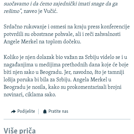
s
a
suočavamo i da ćemo zajednički imati snage da ga
l
j
rešimo"
, naveo je Vučić.
a
d
j
Srdačno rukovanje i osmesi na kraju press konferencije
d
potvrdili su obostrane pohvale, ali i reči zahvalnosti
Angele Merkel na toplom dočeku.
Koliko je njen dolazak bio važan za Srbiju videlo se i u
nagađanjima u medijima prethodnih dana koje će boje
biti njen sako u Beogradu. Jer, navodno, što je tamniji
lošija poruka bi bila za Srbiju. Angela Merkel u
Beogradu je nosila, kako su prokomentarisali brojni
novinari, ciklama sako.
Podijelite
Pratite nas
Više priča