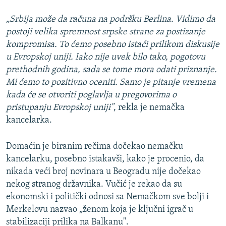
„Srbija može da računa na podršku Berlina. Vidimo da
postoji velika spremnost srpske strane za postizanje
kompromisa. To ćemo posebno istaći prilikom diskusije
u Evropskoj uniji. Iako nije uvek bilo tako, pogotovu
prethodnih godina, sada se tome mora odati priznanje.
Mi ćemo to pozitivno oceniti. Samo je pitanje vremena
kada će se otvoriti poglavlja u pregovorima o
pristupanju Evropskoj uniji"
, rekla je nemačka
kancelarka.
Domaćin je biranim rečima dočekao nemačku
kancelarku, posebno istakavši, kako je procenio, da
nikada veći broj novinara u Beogradu nije dočekao
nekog stranog državnika. Vučić je rekao da su
ekonomski i politički odnosi sa Nemačkom sve bolji i
Merkelovu nazvao „ženom koja je ključni igrač u
stabilizaciji prilika na Balkanu".