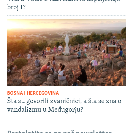
broj 1?
BOSNA I HERCEGOVINA
Šta su govorili zvaničnici, a šta se zna o
vandalizmu u Međugorju?