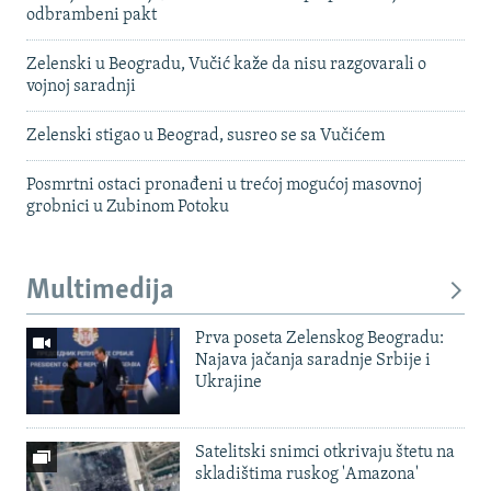
odbrambeni pakt
Zelenski u Beogradu, Vučić kaže da nisu razgovarali o
vojnoj saradnji
Zelenski stigao u Beograd, susreo se sa Vučićem
Posmrtni ostaci pronađeni u trećoj mogućoj masovnoj
grobnici u Zubinom Potoku
Multimedija
Prva poseta Zelenskog Beogradu:
Najava jačanja saradnje Srbije i
Ukrajine
Satelitski snimci otkrivaju štetu na
skladištima ruskog 'Amazona'