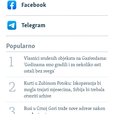
Facebook
Telegram
Popularno
1
Vlasnici srušenih objekata na Gazivodama:
'Godinama smo gradili i za nekoliko sati
ostali bez svega'
2
Kurti u Zubinom Potoku: Iskopavanja bi
mogla trajati mjesecima, Srbija bi trebala
otvoriti arhive
3
Rusi u Crnoj Gori traže nove adrese nakon