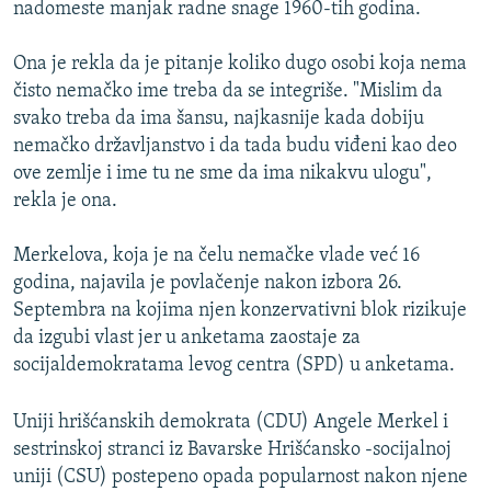
nadomeste manjak radne snage 1960-tih godina.
Ona je rekla da je pitanje koliko dugo osobi koja nema
čisto nemačko ime treba da se integriše. "Mislim da
svako treba da ima šansu, najkasnije kada dobiju
nemačko državljanstvo i da tada budu viđeni kao deo
ove zemlje i ime tu ne sme da ima nikakvu ulogu",
rekla je ona.
Merkelova, koja je na čelu nemačke vlade već 16
godina, najavila je povlačenje nakon izbora 26.
Septembra na kojima njen konzervativni blok rizikuje
da izgubi vlast jer u anketama zaostaje za
socijaldemokratama levog centra (SPD) u anketama.
Uniji hrišćanskih demokrata (CDU) Angele Merkel i
sestrinskoj stranci iz Bavarske Hrišćansko -socijalnoj
uniji (CSU) postepeno opada popularnost nakon njene