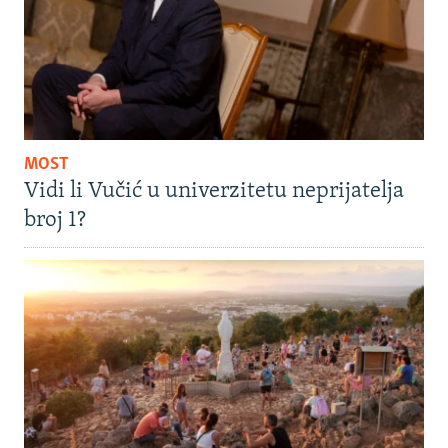
MOST
Vidi li Vučić u univerzitetu neprijatelja
broj 1?