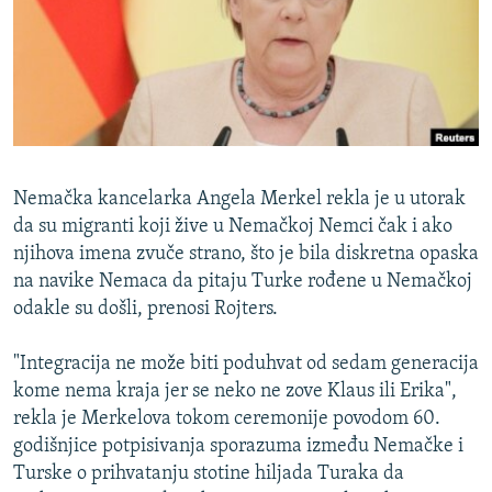
ISPRIČAJ MI
DNEVNO@RSE
SPECIJALI RSE
VIŠE OD NASLOVA
PRATITE NAS
GENOCID U SREBRENICI
Nemačka kancelarka Angela Merkel rekla je u utorak
POPLAVE I KLIZIŠTA U BIH 2024.
da su migranti koji žive u Nemačkoj Nemci čak i ako
njihova imena zvuče strano, što je bila diskretna opaska
TV LIBERTY
Sve RFE/RL stranice
na navike Nemaca da pitaju Turke rođene u Nemačkoj
POST SCRIPTUM
odakle su došli, prenosi Rojters.
MOJA EVROPA
"Integracija ne može biti poduhvat od sedam generacija
TRI DECENIJE OD RATA U BIH
kome nema kraja jer se neko ne zove Klaus ili Erika",
SVE KARTE DEJTONA
rekla je Merkelova tokom ceremonije povodom 60.
godišnjice potpisivanja sporazuma između Nemačke i
NASTANAK I RASPAD JUGOSLAVIJE
Turske o prihvatanju stotine hiljada Turaka da