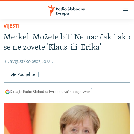
Dostupni
linkovi
Pređite
VIJESTI
na
VIJESTI
Merkel: Možete biti Nemac čak i ako
glavni
BOSNA I HERCEGOVINA
sadržaj
se ne zovete 'Klaus' ili 'Erika'
SRBIJA
Pređite
na
31. avgust/kolovoz, 2021.
KOSOVO
glavnu
CRNA GORA
Podijelite
navigaciju
Pređite
VIZUELNO
na
Dodajte Radio Slobodna Evropa u vaš Google izvor
PODCASTI
VIDEO
pretragu
RAT U UKRAJINI
FOTOGALERIJE
KINA NA BALKANU
INFOGRAFIKE
RSE PRIČE IZ SVIJETA