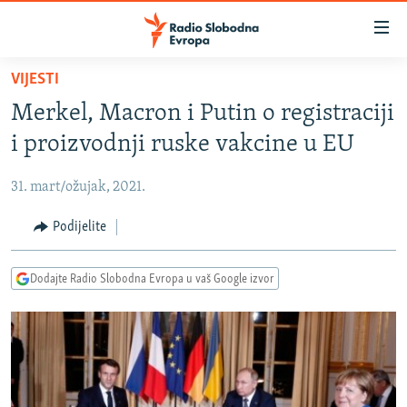
Dostupni
linkovi
Pređite
VIJESTI
na
VIJESTI
Merkel, Macron i Putin o registraciji
glavni
BOSNA I HERCEGOVINA
sadržaj
i proizvodnji ruske vakcine u EU
SRBIJA
Pređite
na
31. mart/ožujak, 2021.
KOSOVO
glavnu
CRNA GORA
Podijelite
navigaciju
Pređite
VIZUELNO
na
Dodajte Radio Slobodna Evropa u vaš Google izvor
PODCASTI
VIDEO
pretragu
RAT U UKRAJINI
FOTOGALERIJE
KINA NA BALKANU
INFOGRAFIKE
RSE PRIČE IZ SVIJETA