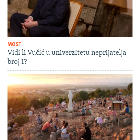
MOST
Vidi li Vučić u univerzitetu neprijatelja
broj 1?