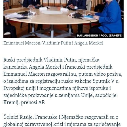
ISPRIČAJ MI
DNEVNO@RSE
SPECIJALI RSE
VIŠE OD NASLOVA
PRATITE NAS
Emmanuel Macron, Vladimir Putin i Angela Merkel
GENOCID U SREBRENICI
POPLAVE I KLIZIŠTA U BIH 2024.
Ruski predsjednik Vladimir Putin, njemačka
TV LIBERTY
kancelarka Angela Merkel i francuski predsjednik
Sve RFE/RL stranice
Emmanuel Macron razgovarali su, putem video poziva,
POST SCRIPTUM
o izgledima za registraciju ruske vakcine Sputnik V u
MOJA EVROPA
Evropskoj uniji i mogućnostima njihove isporuke i
zajedničke proizvodnje u zemljama Unije, saopćio je
TRI DECENIJE OD RATA U BIH
Kremlj, prenosi AP.
SVE KARTE DEJTONA
Čelnici Rusije, Francuske i Njemačke razgovarali su o
NASTANAK I RASPAD JUGOSLAVIJE
globalnoj zdravstvenoj krizi i mjerama za sprječavanje