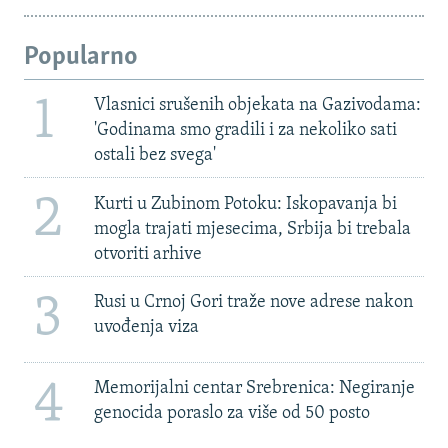
Popularno
1
Vlasnici srušenih objekata na Gazivodama:
'Godinama smo gradili i za nekoliko sati
ostali bez svega'
2
Kurti u Zubinom Potoku: Iskopavanja bi
mogla trajati mjesecima, Srbija bi trebala
otvoriti arhive
3
Rusi u Crnoj Gori traže nove adrese nakon
uvođenja viza
4
Memorijalni centar Srebrenica: Negiranje
genocida poraslo za više od 50 posto