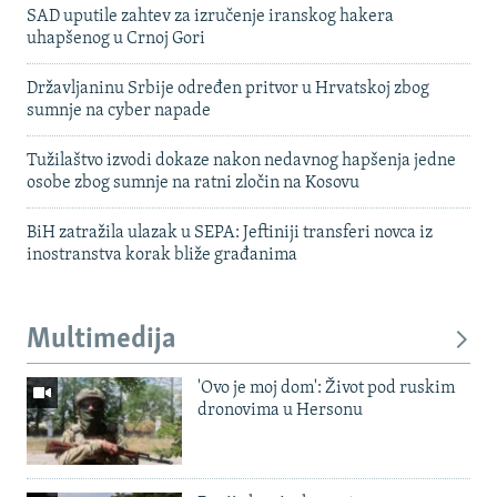
SAD uputile zahtev za izručenje iranskog hakera
uhapšenog u Crnoj Gori
Državljaninu Srbije određen pritvor u Hrvatskoj zbog
sumnje na cyber napade
Tužilaštvo izvodi dokaze nakon nedavnog hapšenja jedne
osobe zbog sumnje na ratni zločin na Kosovu
BiH zatražila ulazak u SEPA: Jeftiniji transferi novca iz
inostranstva korak bliže građanima
Multimedija
'Ovo je moj dom': Život pod ruskim
dronovima u Hersonu